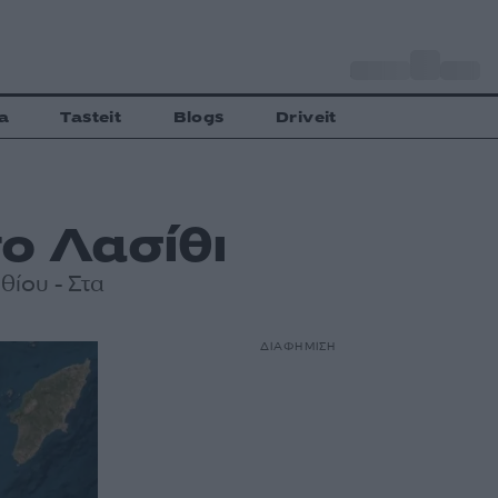
o
Αθήνα
28
C
a
Tasteit
Blogs
Driveit
το Λασίθι
θίου - Στα
ΔΙΑΦΗΜΙΣΗ