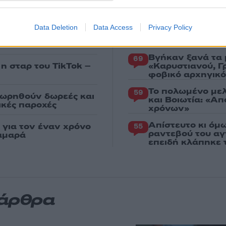
 κατέγραψε τη
επόμενη μέρα γι
Canadair 515: Ο
131
Data Deletion
Data Access
Privacy Policy
α απολογηθεί την
αεροσκάφους που
δήλωση όπως και
φωτιάς
Βγήκαν ξανά τα 
69
 η σταρ του TikTok –
«Καρυστιανού, Γ
φοβικό αρχηγικ
Το πολωμένο μελ
59
εωρηθούν δωρεές και
και Βοιωτία: «Α
νικές παροχές
χρόνων»
Απίστευτο κι όμ
για τον έναν χρόνο
55
ραντεβού του αγ
αμαρά
επειδή κλάπηκε 
 άρθρα