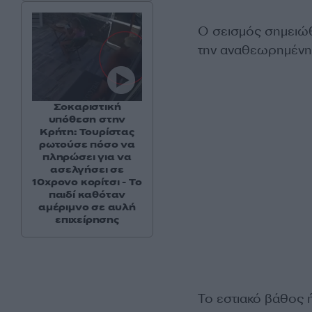
Ο σεισμός σημειώ
την αναθεωρημένη 
Σοκαριστική
υπόθεση στην
Κρήτη: Τουρίστας
ρωτούσε πόσο να
πληρώσει για να
ασελγήσει σε
10χρονο κορίτσι - Το
παιδί καθόταν
αμέριμνο σε αυλή
επιχείρησης
Το εστιακό βάθος ή