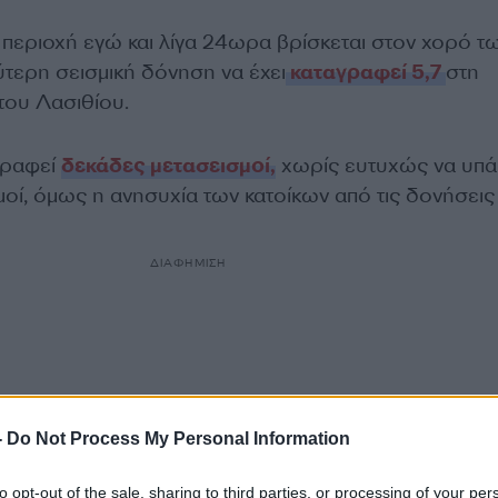
η περιοχή εγώ και λίγα 24ωρα βρίσκεται στον χορό τ
ύτερη σεισμική δόνηση να έχει
καταγραφεί 5,7
στη
του Λασιθίου.
γραφεί
δεκάδες μετασεισμοί,
χωρίς ευτυχώς να υπ
μοί, όμως η ανησυχία των κατοίκων από τις δονήσεις 
ΔΙΑΦΗΜΙΣΗ
-
Do Not Process My Personal Information
to opt-out of the sale, sharing to third parties, or processing of your per