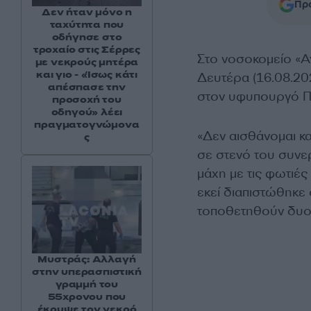
Προ
Δεν ήταν μόνο η
ταχύτητα που
οδήγησε στο
τροχαίο στις Σέρρες
Στο νοσοκομείο «Αγ
με νεκρούς μητέρα
και γιο - «Ίσως κάτι
Δευτέρα (16.08.20
απέσπασε την
στον υφυπουργό Πο
προσοχή του
οδηγού» λέει
πραγματογνώμονα
«Δεν αισθάνομαι κ
ς
σε στενό του συνε
μάχη με τις φωτιές
εκεί διαπιστώθηκε 
τοποθετηθούν δυο 
Μυστράς: Αλλαγή
στην υπερασπιστική
γραμμή του
55χρονου που
έκρυψε τον νεκρό