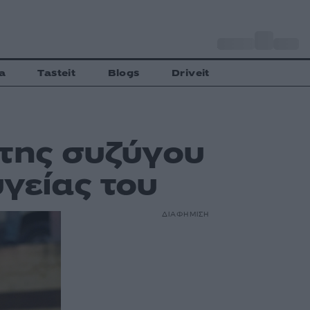
o
Αθήνα
34
C
a
Tasteit
Blogs
Driveit
 της συζύγου
υγείας του
ΔΙΑΦΗΜΙΣΗ