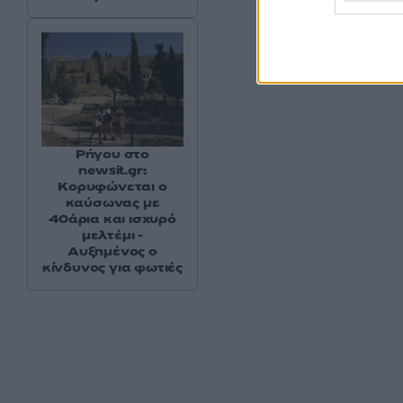
Ρήγου στο
newsit.gr:
Κορυφώνεται ο
καύσωνας με
40άρια και ισχυρό
μελτέμι -
Αυξημένος ο
κίνδυνος για φωτιές