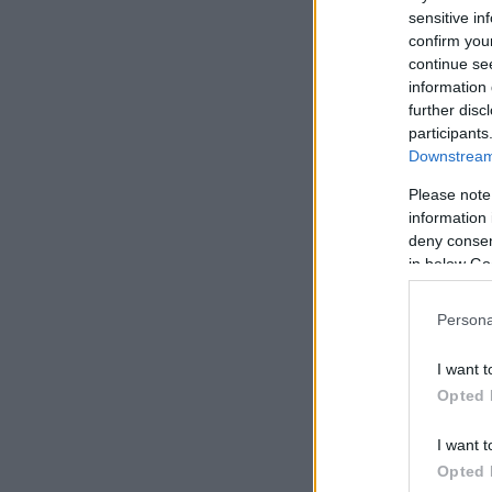
sensitive in
confirm you
continue se
information 
further disc
participants
Downstream 
Please note
information 
deny consent
in below Go
Persona
I want t
Opted 
I want t
Opted 