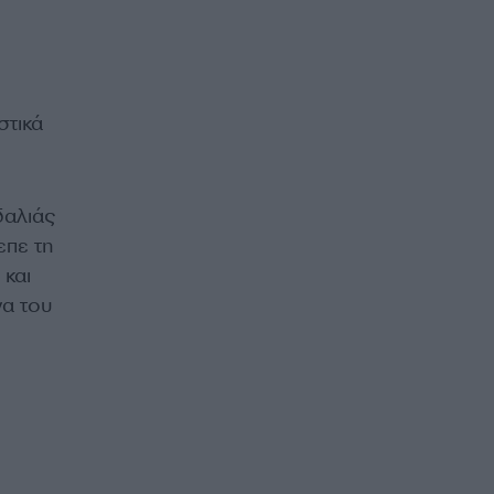
στικά
δαλιάς
επε τη
 και
να του