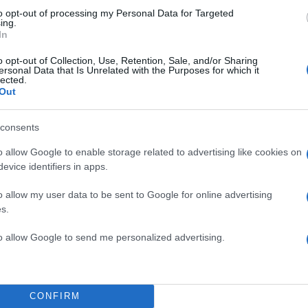
to opt-out of processing my Personal Data for Targeted
ing.
οποθέτηση των στεντ, ο Νίκος Χαρδαλιάς μεταφέρθ
In
«Αγία Όλγα». Θα μείνει στο νοσοκομείο για
o opt-out of Collection, Use, Retention, Sale, and/or Sharing
θώς έχει ιστορικό (είχε πάθει έμφραγμα στο παρελθ
ersonal Data that Is Unrelated with the Purposes for which it
lected.
ας του, πάντως, είναι σταθερή. Δεν διατρέχει κίνδυνο
Out
consents
ΔΙΑΦΗΜΙΣΗ
o allow Google to enable storage related to advertising like cookies on
evice identifiers in apps.
o allow my user data to be sent to Google for online advertising
s.
to allow Google to send me personalized advertising.
CONFIRM