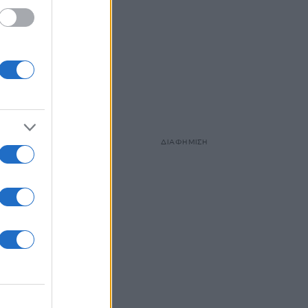
ηκε
όν). Η
 και
ΔΙΑΦΗΜΙΣΗ