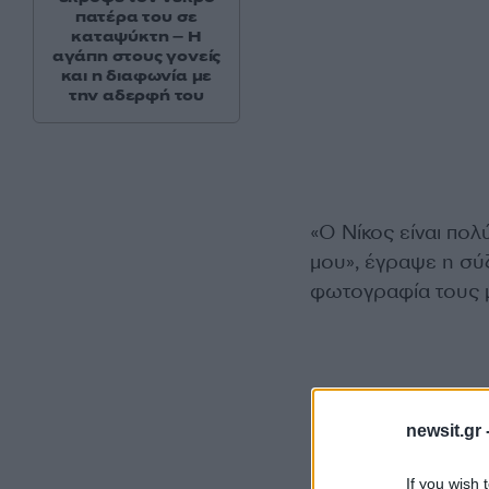
πατέρα του σε
καταψύκτη – Η
αγάπη στους γονείς
και η διαφωνία με
την αδερφή του
«Ο Νίκος είναι πολ
μου», έγραψε η σύ
φωτογραφία τους μ
newsit.gr 
If you wish 