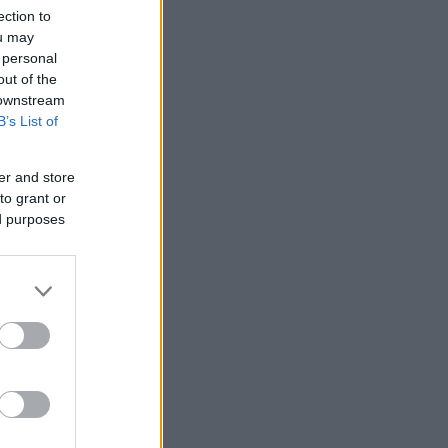
ection to
ou may
 personal
out of the
 downstream
B’s List of
er and store
to grant or
ed purposes