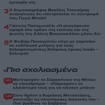
εμπειρία της
3
Ο δημοσιογράφος Βασίλης Τσεκούρας
ανακοίνωσε ότι παντρεύεται τη σύντροφό
του, Γωγώ Μπαλή
4
Γιάννης Παπαμιχαήλ: «Η απαγόρευση
αφορά στη χρήση της εικόνας και της
φωνής της Αλίκης Βουγιουκλάκη μέσω AI»
5
Ο Φειδίας Παναγιώτου πήγε με σορτσάκι
σε εκδήλωση μνήμης για τους
δολοφονημένους Κύπριους ήρωες Ισαάκ –
Σολωμού
Πιο σχολιασμένα
Μετέτρεψαν το Σαρακήνικο της Μήλου
161
σε ελικοδρόμιο – «Πάρκαραν» το
ελικόπτερο τους για να κάνουν μπάνιο
Στην Κρήτη ο Κυριάκος Μητσοτάκης,
119
συνεχίζει τις ολιγοήμερες διακοπές του –
Πού βρέθηκε το Σάββατο