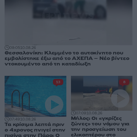
09:05
10.08.26
Θεσσαλονίκη: Κλεμμένο το αυτοκίνητο που
εμβολίστηκε έξω από το ΑΧΕΠΑ – Νέο βίντεο
ντοκουμέντο από τη καταδίωξη
13
8
07:09
10.08.26
Μήλος: Οι «γκρίζες
07:49
10.08.26
ζώνες» του νόμου για
Τα κρίσιμα λεπτά πριν
την προσγείωση του
ο 4χρονος πνιγεί στην
ελικοπτέρου στο
πισίνα στην Πάρο: Ο