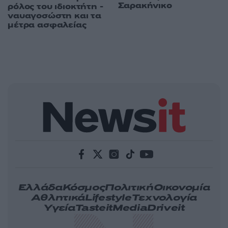
Σαρακήνικο
ρόλος του ιδιοκτήτη -
ναυαγοσώστη και τα
μέτρα ασφαλείας
Ελλάδα
Κόσμος
Πολιτική
Οικονομία
Αθλητικά
Lifestyle
Τεχνολογία
Υγεία
Tasteit
Media
Driveit