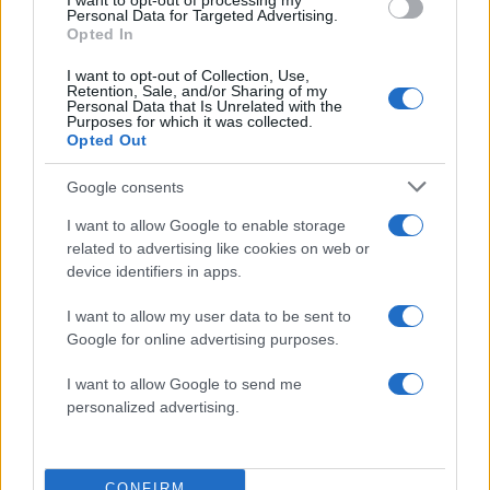
I want to opt-out of processing my
Personal Data for Targeted Advertising.
τούς συμπεριέλαβε στις καμπάνιες
Opted In
προηγούμενων ετών για τη «βία στη λευκή
μπλούζα».
I want to opt-out of Collection, Use,
Retention, Sale, and/or Sharing of my
Personal Data that Is Unrelated with the
Purposes for which it was collected.
Ως άμεσοι συνεργάτες των ιατρών, οι
Opted Out
νοσηλευτές της χώρας δίνουν καθημερινό
Google consents
αγώνα ώστε να παραμείνει η φροντίδα υγείας σε
I want to allow Google to enable storage
υψηλά επίπεδα προς όφελος των πολιτών. Είναι
related to advertising like cookies on web or
όμως γνωστό ότι οι κενές θέσεις στα
device identifiers in apps.
νοσοκομεία όλης της χώρας, δημιουργούν
εξαιρετικά δύσκολες συνθήκες εργασίας, με το
I want to allow my user data to be sent to
Google for online advertising purposes.
αίτημα για μαζικές προσλήψεις να είναι πάγιο,
όπως άλλωστε και για τους γιατρούς!»
I want to allow Google to send me
personalized advertising.
Στοίχημα των σημερινών κυβερνητικών
ανακοινώσεων, αποτελεί -όχι απλώς η παροχή
CONFIRM