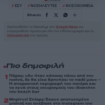
ΕΣΥ
ΝΟΣΗΛΕΥΤΕΣ
ΝΟΣΟΚΟΜΕΙΑ
Share:
Ακολουθήστε το Νewsit.gr στο
Google News
και
ενημερωθείτε πρώτοι για όλη την ειδησεογραφία και τα
τελευταία νέα
της ημέρας
Πιο δημοφιλή
1
Πάρος: «Αν ήταν κάποιος πάνω από την
πισίνα, δε θα είχα θρηνήσει το παιδί μου» –
Η σπαρακτική περιγραφή του πατέρα και
τα κενά στους ισχυρισμούς του ιδιοκτήτη
του beach bar
2
Μπρίτνεϊ Σπίαρς: Έκανε αποτυχημένο
μπότοξ και ανέβασε στο Instagram την