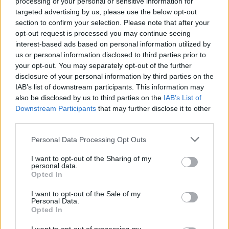
υπογραμμίζει με έμφαση και ο Πανελλήνιος
processing of your personal or sensitive information for
targeted advertising by us, please use the below opt-out
Ιατρικός Σύλλογος (ΠΙΣ), τιμώντας τη σημερινή
section to confirm your selection. Please note that after your
μέρα που είναι αφιερωμένη στη μνήμη της
opt-out request is processed you may continue seeing
Φλόρενς Ναϊτινγκέιλ.
interest-based ads based on personal information utilized by
us or personal information disclosed to third parties prior to
your opt-out. You may separately opt-out of the further
Υπό το φετινό διεθνές μήνυμα «Οι Νοσηλευτές
disclosure of your personal information by third parties on the
μας. Το μέλλον μας. Οι ενδυναμωμένοι
IAB’s list of downstream participants. This information may
νοσηλευτές σώζουν ζωές», ο ΠΙΣ εκπέμπει
also be disclosed by us to third parties on the
IAB’s List of
Downstream Participants
that may further disclose it to other
ηχηρό μήνυμα συμπόρευσης:
third parties.
Please note that this website/app uses one or more Google
Personal Data Processing Opt Outs
«Ο ΠΙΣ αναγνωρίζει το μεγάλο βάρος που
services and may gather and store information including but
σηκώνουν στις πλάτες τους οι νοσηλευτές τόσο
not limited to your visit or usage behaviour. You may click to
I want to opt-out of the Sharing of my
personal data.
στο ΕΣΥ, όσο και στον ιδιωτικό τομέα, και
grant or deny consent to Google and its third-party tags to
Opted In
use your data for below specified purposes in below Google
στέκεται δίπλα τους αρωγός σε αιτήματα για τις
consent section.
I want to opt-out of the Sale of my
εξοντωτικές βάρδιες, τους χαμηλούς μισθούς
Personal Data.
αλλά και τα περιστατικά βίας -λεκτικής,
Opted In
ψυχολογικής και σωματικής- για τα οποία μάλιστα