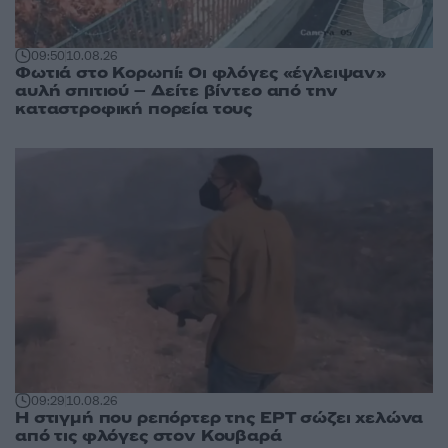
09:50
10.08.26
Φωτιά στο Κορωπί: Οι φλόγες «έγλειψαν»
αυλή σπιτιού – Δείτε βίντεο από την
καταστροφική πορεία τους
09:29
10.08.26
Η στιγμή που ρεπόρτερ της ΕΡΤ σώζει χελώνα
από τις φλόγες στον Κουβαρά