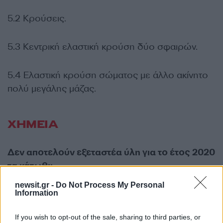
5.2 Κρούσεις.
5.3 Κεντρική ελαστική κρούση δύο σφαιρών.
5.4 Ελαστική κρούση σώματος με άλλο ακίνητο
πολύ μεγάλης μάζας.
ΧΗΜΕΙΑ
Δεν αποτελούν εξεταστέα ύλη για το έτος 2020
τα κάτωθι:
newsit.gr -
Do Not Process My Personal
Από το βιβλίο ΧΗΜΕΙΑ – ΤΕΥΧΟΣ Β’:
Information
If you wish to opt-out of the sale, sharing to third parties, or
Κεφάλαιο 1 «ΟΞΕΙΔΟΑΝΑΓΩΓΗ –