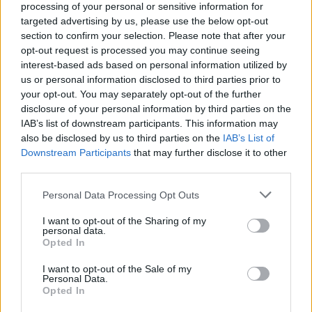
processing of your personal or sensitive information for
ΗΛΕΚΤΡΟΛΥΣΗ»
targeted advertising by us, please use the below opt-out
section to confirm your selection. Please note that after your
opt-out request is processed you may continue seeing
Κεφάλαιο 7 «ΟΡΓΑΝΙΚΗ ΧΗΜΕΙΑ»
interest-based ads based on personal information utilized by
us or personal information disclosed to third parties prior to
your opt-out. You may separately opt-out of the further
Επομένως η εξεταστέα ύλη για το έτος 2020
disclosure of your personal information by third parties on the
καθορίζεται ως εξής:
IAB’s list of downstream participants. This information may
also be disclosed by us to third parties on the
IAB’s List of
Downstream Participants
that may further disclose it to other
ΒΙΒΛΙΑ 2019-20
third parties.
Please note that this website/app uses one or more Google
ΧΗΜΕΙΑ – ΤΕΥΧΟΣ Α’ των Σ. Λιοδάκη, Δ. Γάκη,
Personal Data Processing Opt Outs
services and may gather and store information including but
Δ. Θεοδωρόπουλου, Αν. Κάλλη
not limited to your visit or usage behaviour. You may click to
I want to opt-out of the Sharing of my
personal data.
grant or deny consent to Google and its third-party tags to
Opted In
use your data for below specified purposes in below Google
ΧΗΜΕΙΑ – ΤΕΥΧΟΣ Β’ των Σ. Λιοδάκη, Δ. Γάκη,
consent section.
I want to opt-out of the Sale of my
Δ. Θεοδωρόπουλου, Αν. Κάλλη
Personal Data.
Opted In