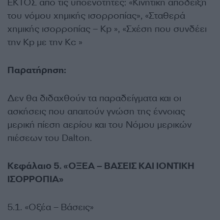
ΕΚΤΟΣ από τις υποενότητες: «Κινητική απόδειξη
του νόμου χημικής ισορροπίας», «Σταθερά
χημικής ισορροπίας – Κp », «Σχέση που συνδέει
την Κp με την Κc »
Παρατήρηση:
Δεν θα διδαχθούν τα παραδείγματα και οι
ασκήσεις που απαιτούν γνώση της έννοιας
μερική πίεση αερίου και του Νόμου μερικών
πιέσεων του Dalton.
Κεφάλαιο 5. «ΟΞΕΑ – ΒΑΣΕΙΣ ΚΑΙ ΙΟΝΤΙΚΗ
ΙΣΟΡΡΟΠΙΑ»
5.1. «Οξέα – Βάσεις»