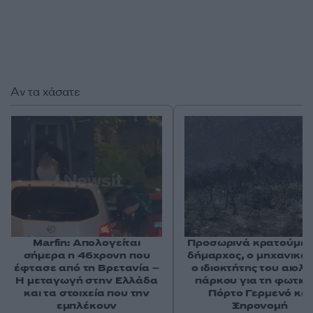
Αν τα χάσατε
Marfin: Απολογείται
Προσωρινά κρατούμεν
σήμερα η 46χρονη που
δήμαρχος, ο μηχανικός
έφτασε από τη Βρετανία –
ο ιδιοκτήτης του αιολι
Η μεταγωγή στην Ελλάδα
πάρκου για τη φωτιά 
και τα στοιχεία που την
Πόρτο Γερμενό και
εμπλέκουν
Ξηρονομή