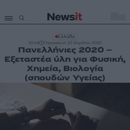
Μετάβαση
σε
o
27
περιεχόμενο
Ελλάδα
10:14
Παρασκευή 10 Απριλίου 2020
Πανελλήνιες 2020 –
Εξεταστέα ύλη για Φυσική,
Χημεία, Βιολογία
(σπουδών Υγείας)