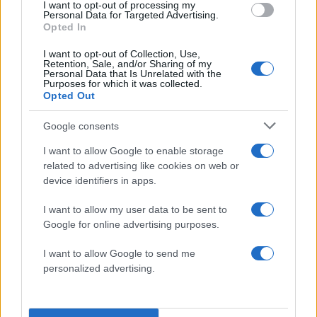
I want to opt-out of processing my
Από το Βιβλίο: ΧΗΜΕΙΑ – ΤΕΥΧΟΣ Α’
Personal Data for Targeted Advertising.
Opted In
Κεφάλαιο 1. ΔΙΑΜΟΡΙΑΚΕΣ ΔΥΝΑΜΕΙΣ –
I want to opt-out of Collection, Use,
Retention, Sale, and/or Sharing of my
ΚΑΤΑΣΤΑΣΕΙΣ ΤΗΣ ΥΛΗΣ – ΠΡΟΣΘΕΤΙΚΕΣ
Personal Data that Is Unrelated with the
Purposes for which it was collected.
ΙΔΙΟΤΗΤΕΣ
Opted Out
1.1«Διαμοριακές δυνάμεις – Μεταβολές
Google consents
φυσικών καταστάσεων – Νόμος μερικών
I want to allow Google to enable storage
πιέσεων»
related to advertising like cookies on web or
device identifiers in apps.
ΕΚΤΟΣ από την υποενότητα «Μεταβολές
I want to allow my user data to be sent to
κατάστασης της ύλης» και την υποενότητα «Αέρια
Google for online advertising purposes.
– Νόμος μερικών πιέσεων του Dalton»
I want to allow Google to send me
personalized advertising.
1.2«Προσθετικές ιδιότητες διαλυμάτων», ΜΟΝΟ
η υποενότητα «Ώσμωση και Ωσμωτική πίεση»,