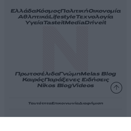
Ελλάδα
Κόσμος
Πολιτική
Οικονομία
Αθλητικά
Lifestyle
Τεχνολογία
Υγεία
Tasteit
Media
Driveit
Πρωτοσέλιδα
Γνώμη
Melas Blog
Καιρός
Παράξενες Ειδήσεις
Nikos Blog
Videos
Ταυτότητα
Επικοινωνία
Διαφήμιση
Όροι
Πολιτική
Πληροφορίες α.27
Cookies
χρήσης
απορρήτου
Ν.5253/2025