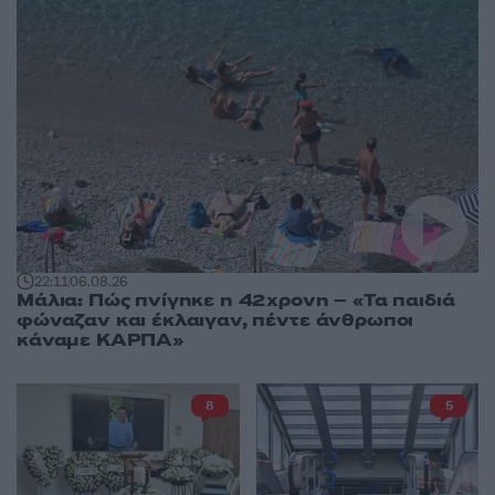
22:11
06.08.26
Μάλια: Πώς πνίγηκε η 42χρονη – «Τα παιδιά
φώναζαν και έκλαιγαν, πέντε άνθρωποι
κάναμε ΚΑΡΠΑ»
8
5