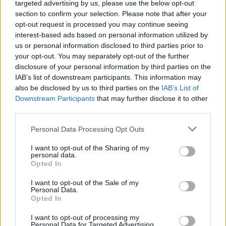
targeted advertising by us, please use the below opt-out
section to confirm your selection. Please note that after your
Διαβάστε εδώ όλες τις ειδήσεις για
opt-out request is processed you may continue seeing
τις Πανελλήνιες 2017.
interest-based ads based on personal information utilized by
us or personal information disclosed to third parties prior to
ΔΙΑΦΗΜΙΣΗ
your opt-out. You may separately opt-out of the further
disclosure of your personal information by third parties on the
IAB’s list of downstream participants. This information may
also be disclosed by us to third parties on the
IAB’s List of
Downstream Participants
that may further disclose it to other
third parties.
Please note that this website/app uses one or more Google
Personal Data Processing Opt Outs
services and may gather and store information including but
not limited to your visit or usage behaviour. You may click to
I want to opt-out of the Sharing of my
personal data.
grant or deny consent to Google and its third-party tags to
Opted In
use your data for below specified purposes in below Google
consent section.
I want to opt-out of the Sale of my
Personal Data.
Opted In
Αν τα χάσατε
I want to opt-out of processing my
Personal Data for Targeted Advertising.