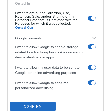
Opted In
I want to opt-out of Collection, Use,
Retention, Sale, and/or Sharing of my
Personal Data that Is Unrelated with the
Purposes for which it was collected.
Opted Out
Google consents
Στη ΓΑΔΑ η 46χρονη που
Τραμπ: «Ο πόλεμος με
I want to allow Google to enable storage
κατηγορείται για
Ιράν θα τελειώσει αρκ
related to advertising like cookies on web or
συμμετοχή στην τραγωδία
σύντομα – Εμείς ελέγχ
της Μαρφίν - Μεταφέρθηκε
τα Στενά του Ορμού
device identifiers in apps.
απευθείας από το
αεροδρόμιο
I want to allow my user data to be sent to
Google for online advertising purposes.
Σχόλια
I want to allow Google to send me
personalized advertising.
CONFIRM