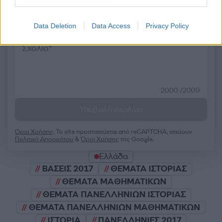
Σχολίασε εδώ
Data Deletion
Data Access
Privacy Policy
50 /50
2000 /2000
Υποβολή σχολίου
Όροι Χρήσης
. Το site προστατεύεται από reCAPTCHA, ισχύουν
Πολιτική Απορρήτου
&
Όροι Χρήσης
της Google.
Ελλάδα
ΒΑΣΕΙΣ 2017
ΘΕΜΑΤΑ ΙΣΤΟΡΙΑΣ
ΘΕΜΑΤΑ ΜΑΘΗΜΑΤΙΚΩΝ
ΘΕΜΑΤΑ ΠΑΝΕΛΛΗΝΙΩΝ ΙΣΤΟΡΙΑΣ
ΘΕΜΑΤΑ ΠΑΝΕΛΛΗΝΙΩΝ ΜΑΘΗΜΑΤΙΚΩΝ
ΙΣΤΟΡΙΑ
ΠΑΝΕΛΛΗΝΙΕΣ 2017