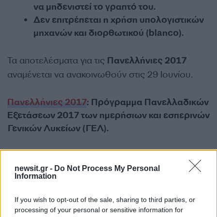
να μηδενιστεί το γραπτό του.
Δεν επιτρέπεται η χρήση υπολογιστικών
μηχανών και διορθωτικού (blanco).
Τα αποτελέσματα για τις
Πανελλήνιες 2017
αναμένεται να ανακοινωθούν στις 29 Ιουνίου.
Πανελλήνιες 2017
:
Πρόγραμμα Πανελλαδικών
Εξετάσεων 2017 των ημερήσιων και εσπερινών
Γενικών Λυκείων (ΓΕΛ).
ΔΕΥΤΕΡΑ 19-6-2017:
ΜΑΘΗΜΑΤΙΚΑ ΚΑΙ
ΣΤΟΙΧΕΙΑ ΣΤΑΤΙΣΤΙΚΗΣ (ΓΕΝΙΚΗΣ
newsit.gr -
Do Not Process My Personal
Information
ΠΑΙΔΕΙΑΣ)
ΔΕΥΤΕΡΑ 19-6-2017:
ΙΣΤΟΡΙΑ (ΓΕΝΙΚΗΣ
If you wish to opt-out of the sale, sharing to third parties, or
ΠΑΙΔΕΙΑΣ).
processing of your personal or sensitive information for