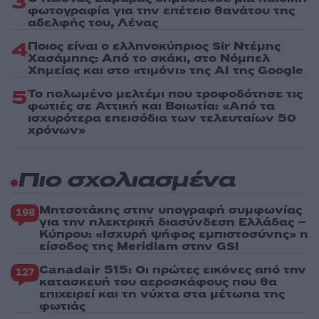
3
φωτογραφία για την επέτειο θανάτου της
αδελφής του, Λένας
4
Ποιος είναι ο ελληνοκύπριος Sir Ντέμης
Χασάμπης: Από το σκάκι, στο Νόμπελ
Χημείας και στο «τιμόνι» της AI της Google
5
Το πολωμένο μελτέμι που τροφοδότησε τις
φωτιές σε Αττική και Βοιωτία: «Από τα
ισχυρότερα επεισόδια των τελευταίων 50
χρόνων»
Πιο σχολιασμένα
Μητσοτάκης στην υπογραφή συμφωνίας
198
για την ηλεκτρική διασύνδεση Ελλάδας –
Κύπρου: «Ισχυρή ψήφος εμπιστοσύνης» η
είσοδος της Meridiam στην GSI
Canadair 515: Οι πρώτες εικόνες από την
127
κατασκευή του αεροσκάφους που θα
επιχειρεί και τη νύχτα στα μέτωπα της
φωτιάς