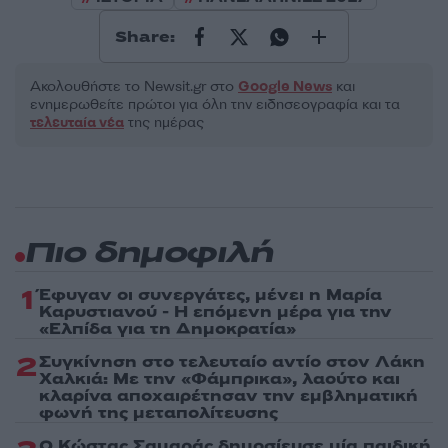
Share:
Ακολουθήστε το Νewsit.gr στο
Google News
και
ενημερωθείτε πρώτοι για όλη την ειδησεογραφία και τα
τελευταία νέα
της ημέρας
Πιο δημοφιλή
1
Έφυγαν οι συνεργάτες, μένει η Μαρία
Καρυστιανού - Η επόμενη μέρα για την
«Ελπίδα για τη Δημοκρατία»
2
Συγκίνηση στο τελευταίο αντίο στον Λάκη
Χαλκιά: Με την «Φάμπρικα», λαούτο και
κλαρίνα αποχαιρέτησαν την εμβληματική
φωνή της μεταπολίτευσης
Ο Κώστας Σαμαράς δημοσίευσε μία παιδική