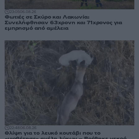
23:05
06.08.26
Φωτιές σε Σκύρο και Λακωνία:
Συνελήφθησαν 63χρονη και 71χρονος για
εμπρησμό από αμέλεια
22:48
06.08.26
Θλίψη για το λευκό κουτάβι που το
«υιοθέτησε» αγέλη λύκων – Βρέθηκε νεκρό