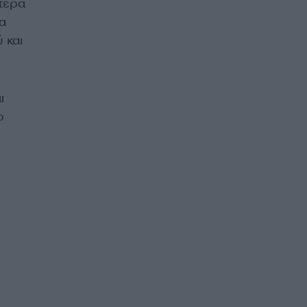
ότερα
α
 και
ι
ο