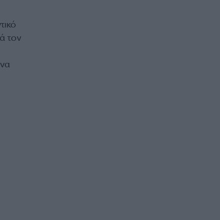
τικό
ά τον
όνα