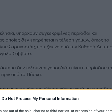
κλησία, υπάρχουν συγκεκριμένες περίοδοι και
τις οποίες δεν επιτρέπεται η τέλεση γάμων, όπως το
λης Σαρακοστής, που ξεκινά από την Καθαρά Δευτέρ
εγάλο Σάββατο.
άστημα δεν τελούνται γάμοι διότι είναι η περίοδος τ
 πριν από το Πάσχα.
ία απαγορεύει την τέλεση γάμων κατά τις περιόδου
, καθώς αυτές οι μέρες είναι αφιερωμένες στην
-
Do Not Process My Personal Information
μασία και όχι στη χαρά μιας κοσμικής γιορτής
to opt-out of the sale, sharing to third parties, or processing of your per