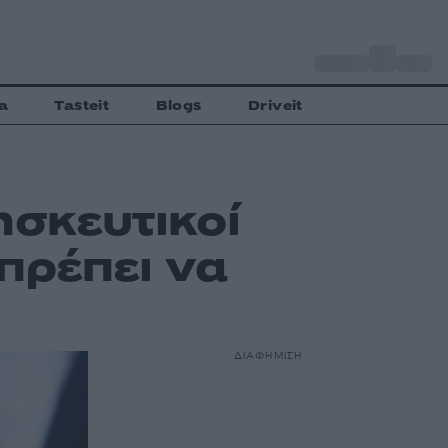
o
Αθήνα
29
C
a
Tasteit
Blogs
Driveit
ησκευτικοί
πρέπει να
ΔΙΑΦΗΜΙΣΗ