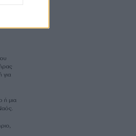
που
τήρας
 για
ο ή μια
Ναός.
ριο,