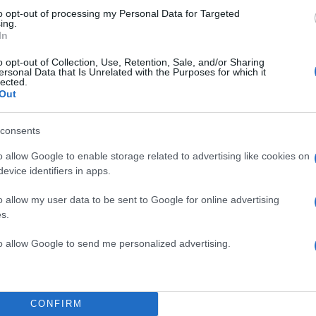
to opt-out of processing my Personal Data for Targeted
ing.
In
o opt-out of Collection, Use, Retention, Sale, and/or Sharing
ersonal Data that Is Unrelated with the Purposes for which it
lected.
Out
consents
o allow Google to enable storage related to advertising like cookies on
 κατά τις οποίες δε γίνονται γάμοι και
evice identifiers in apps.
οι εξής:
o allow my user data to be sent to Google for online advertising
s.
ίου (Ύψωση του Τιμίου Σταυρού)
5 Δεκεμβρίου (Νηστεία Χριστουγέννων)
to allow Google to send me personalized advertising.
υ (παραμονή των Φώτων)
υ (Θεοφάνεια – Ημέρα των Φώτων)
Καθαρά Δευτέρα μέχρι Μεγάλο Σάββατο)
CONFIRM
ατα (Αν είναι μέσα στη Σαρακοστή)