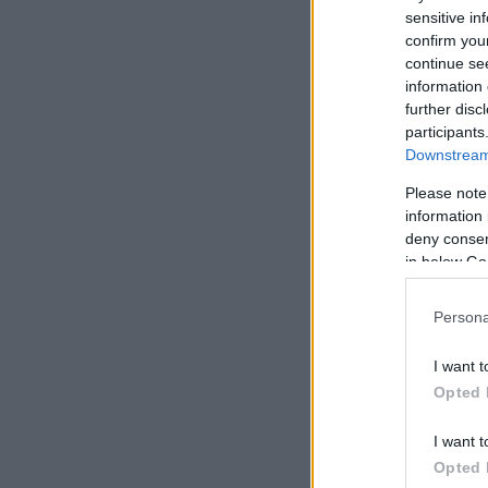
sensitive in
confirm you
continue se
information 
further disc
participants
Downstream 
Please note
information 
deny consent
in below Go
Persona
I want t
Opted 
I want t
Opted 