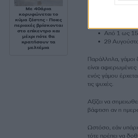
Του Αγίου Π
Με 40άρια
κορυφώνεται το
Των Αγίων Α
κύμα ζέστης - Ποιες
Παραμονής τ
περιοχές βρίσκονται
στο επίκεντρο και
Από 1 ως 15
μέχρι πότε θα
29 Αυγούστο
κρατήσουν τα
μελτέμια
Παράλληλα, γάμοι 
είναι αφιερωμένες
ενός γάμου έρχεται
τις ψυχές.
Αξίζει να σημειωθε
βάφτιση αν η ημερο
Ωστόσο, εάν υπάρχ
τότε πρέπει να δοθ