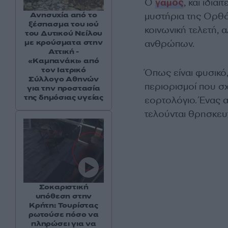
Ο
γάμος
, και ιδια
Ανησυχία από το
μυστήρια της Ορθό
ξέσπασμα του ιού
κοινωνική τελετή, 
του Δυτικού Νείλου
με κρούσματα στην
ανθρώπων.
Αττική -
«Καμπανάκι» από
τον Ιατρικό
Όπως είναι φυσικό
Σύλλογο Αθηνών
περιορισμοί που σχ
για την προστασία
της δημόσιας υγείας
εορτολόγιο. Ένας α
τελούνται θρησκευτ
Σοκαριστική
υπόθεση στην
Κρήτη: Τουρίστας
ρωτούσε πόσο να
πληρώσει για να