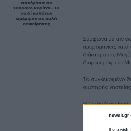
ασελγήσει σε
10χρονο κορίτσι - Το
παιδί καθόταν
αμέριμνο σε αυλή
επιχείρησης
Σύμφωνα με την εκ
ημερομηνίες, κατά 
διάστημα της Μεγά
διαρκεί μέχρι το Μ
Το συγκεκριμένο δι
αυστηρής νηστείας
Η Ορθόδοξη Εκκλησ
αυστηρής νηστείας
newsit.gr 
πνευματική προετοι
If you wish 