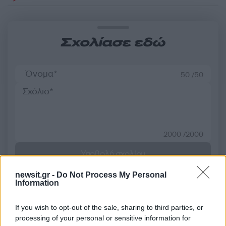
Σχολίασε εδώ
50 /50
2000 /2000
Υποβολή σχολίου
newsit.gr -
Do Not Process My Personal
Όροι Χρήσης
. Το site προστατεύεται από reCAPTCHA, ισχύουν
Information
Πολιτική Απορρήτου
&
Όροι Χρήσης
της Google.
Ελλάδα
If you wish to opt-out of the sale, sharing to third parties, or
ΛΕΩΦΟΡΟΣ ΠΟΣΕΙΔΩΝΟΣ
ΤΡΟΧΑΙΟ
processing of your personal or sensitive information for