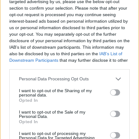
targeted advertising by us, please use the below opt-out
Share:
section to confirm your selection. Please note that after your
opt-out request is processed you may continue seeing
Ακολουθήστε το Νewsit.gr στο
Google News
και
interest-based ads based on personal information utilized by
ενημερωθείτε πρώτοι για όλη την ειδησεογραφία και τα
us or personal information disclosed to third parties prior to
τελευταία νέα
της ημέρας
your opt-out. You may separately opt-out of the further
disclosure of your personal information by third parties on the
IAB’s list of downstream participants. This information may
also be disclosed by us to third parties on the
IAB’s List of
Downstream Participants
that may further disclose it to other
third parties.
Πιο δημοφιλή
Please note that this website/app uses one or more Google
Personal Data Processing Opt Outs
1
services and may gather and store information including but
Ryanair: «Ένα κομμάτι του προσώπου του
ήταν σαν πλαστελίνη», συγκλονίζει η
not limited to your visit or usage behaviour. You may click to
I want to opt-out of the Sharing of my
personal data.
επιβάτιδα που έσωσε τον Σέρβο όταν
grant or deny consent to Google and its third-party tags to
Opted In
έσπασε το παράθυρο του αεροπλάνου
use your data for below specified purposes in below Google
2
consent section.
Ανησυχία από το ξέσπασμα του ιού του
I want to opt-out of the Sale of my
Δυτικού Νείλου με κρούσματα στην Αττική
Personal Data.
- «Καμπανάκι» από τον Ιατρικό Σύλλογο
Opted In
Αθηνών για την προστασία της δημόσιας
υγείας
I want to opt-out of processing my
Personal Data for Targeted Advertising.