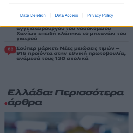
θεωρηθούν δωρεές και να επιβληθεί
φόρος – Τι ισχυεί για τις γονικές παροχές
Data Deletion
Data Access
Privacy Policy
Απίστευτο κι όμως αληθινό -
77
Aναστέλλονται τα τακτικά ραντεβού του
αγγειοχειρουργού του νοσοκομείου
Χανίων επειδή κλάπηκε το μηχανάκι του
γιατρού
Σούπερ μάρκετ: Νέες μειώσεις τιμών –
62
916 προϊόντα στην εθνική πρωτοβουλία,
ανάμεσά τους 130 σχολικά
Ελλάδα: Περισσότερα
άρθρα