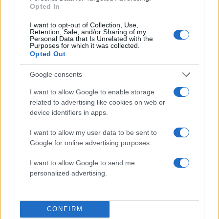
3
Φωτιά σε κατάστημα στον Άλιμο –
Opted In
Εκκενώθηκε πολυκατοικία
I want to opt-out of Collection, Use,
4
Νέος «Αντεροβγάλτης» στο Λονδίνο βίαζε
Retention, Sale, and/or Sharing of my
και δολοφονούσε ιερόδουλες – Είχε
Personal Data that Is Unrelated with the
Purposes for which it was collected.
συλληφθεί και αφέθηκε ελεύθερος
Opted Out
5
Με 40άρια κορυφώνεται το κύμα ζέστης -
Ποιες περιοχές βρίσκονται στο επίκεντρο
Google consents
και μέχρι πότε θα κρατήσουν τα μελτέμια
I want to allow Google to enable storage
related to advertising like cookies on web or
Πιο σχολιασμένα
device identifiers in apps.
I want to allow my user data to be sent to
Marfin: Η 46χρονη πήρε προθεσμία για
103
να απολογηθεί την Τρίτη – «Είναι αθώα,
Google for online advertising purposes.
συμμετείχε στη διαδήλωση όπως και
100.000 άτομα»
I want to allow Google to send me
personalized advertising.
Βγήκαν ξανά τα μαχαίρια στην Ελπίδα
94
για τη Δημοκρατία: «Καρυστιανού,
Γρατσία και Γαλανός μετέτρεψαν το
κίνημα σε φοβικό αρχηγικό κόμμα»
CONFIRM
Μεταφορές χρημάτων: Πότε μπορεί να
79