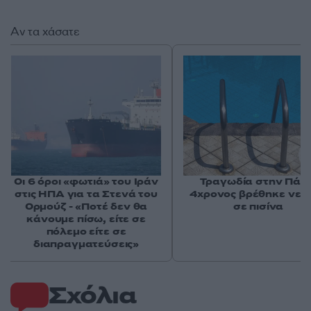
Αν τα χάσατε
Οι 6 όροι «φωτιά» του Ιράν
Τραγωδία στην Πάρο
στις ΗΠΑ για τα Στενά του
4χρονος βρέθηκε νεκ
Ορμούζ - «Ποτέ δεν θα
σε πισίνα
κάνουμε πίσω, είτε σε
πόλεμο είτε σε
διαπραγματεύσεις»
Σχόλια