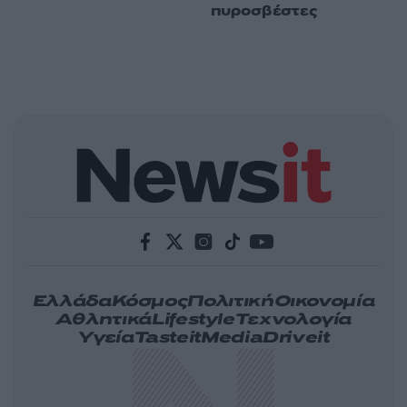
πυροσβέστες
Ελλάδα
Κόσμος
Πολιτική
Οικονομία
Αθλητικά
Lifestyle
Τεχνολογία
Υγεία
Tasteit
Media
Driveit