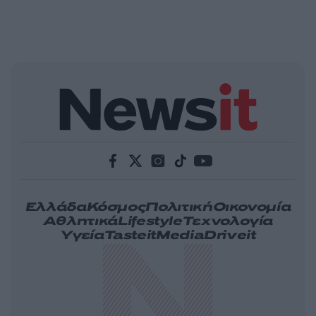
Ελλάδα
Κόσμος
Πολιτική
Οικονομία
Αθλητικά
Lifestyle
Τεχνολογία
Υγεία
Tasteit
Media
Driveit