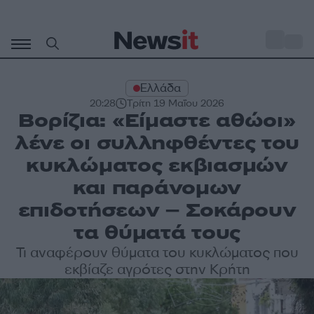
Μετάβαση
σε
o
30
περιεχόμενο
Ελλάδα
20:28
Τρίτη 19 Μαΐου 2026
Βορίζια: «Είμαστε αθώοι»
λένε οι συλληφθέντες του
κυκλώματος εκβιασμών
και παράνομων
επιδοτήσεων – Σοκάρουν
τα θύματά τους
Τι αναφέρουν θύματα του κυκλώματος που
εκβίαζε αγρότες στην Κρήτη