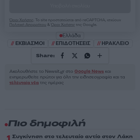
Υποβολή σχολίου
Όροι Χρήσης
. Το site προστατεύεται από reCAPTCHA, ισχύουν
Πολιτική Απορρήτου
&
Όροι Χρήσης
της Google.
Ελλάδα
ΕΚΒΙΑΣΜΟΙ
ΕΠΙΔΟΤΗΣΕΙΣ
ΗΡΑΚΛΕΙΟ
Share:
Ακολουθήστε το Νewsit.gr στο
Google News
και
ενημερωθείτε πρώτοι για όλη την ειδησεογραφία και τα
τελευταία νέα
της ημέρας
Πιο δημοφιλή
1
Συγκίνηση στο τελευταίο αντίο στον Λάκη