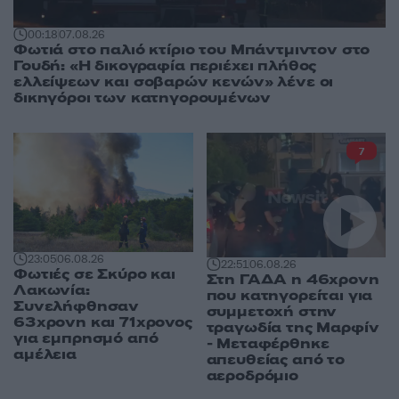
00:18
07.08.26
Φωτιά στο παλιό κτίριο του Μπάντμιντον στο
Γουδή: «Η δικογραφία περιέχει πλήθος
ελλείψεων και σοβαρών κενών» λένε οι
δικηγόροι των κατηγορουμένων
7
23:05
06.08.26
22:51
06.08.26
Φωτιές σε Σκύρο και
Στη ΓΑΔΑ η 46χρονη
Λακωνία:
που κατηγορείται για
Συνελήφθησαν
συμμετοχή στην
63χρονη και 71χρονος
τραγωδία της Μαρφίν
για εμπρησμό από
- Μεταφέρθηκε
αμέλεια
απευθείας από το
αεροδρόμιο