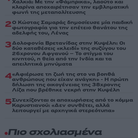
Χαλκιά: Με την «Φάμπρικα», λαούτο και
κλαρίνα αποχαιρέτησαν την εμβληματική
φωνή της μεταπολίτευσης
2
Ο Κώστας Σαμαράς δημοσίευσε μία παιδική
φωτογραφία για την επέτειο θανάτου της
αδελφής του, Λένας
3
Δολοφονία Βρετανίδας στην Κυψέλη: Οι
δύο καταθέσεις «κλειδί» της συζύγου του
26χρονου Αφγανού – Το στίγμα του
κινητού, η θεία από την Ινδία και τα
απειλητικά μηνύματα
4
«Αφιέρωσε τη ζωή της στο να βοηθά
ανθρώπους που είχαν ανάγκη» - Η πρώτη
δήλωση της οικογένειας της 38χρονης
Λίζα που βρέθηκε νεκρή στην Κυψέλη
5
Συνεχίζονται οι αποχωρήσεις από το κόμμα
Καρυστιανού: «Δεν συνθέτει, αλλά
λειτουργεί με αρχηγικά στερεότυπα»
Πιο σχολιασμένα