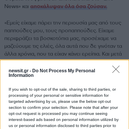
News» και
αποκάλυψαν όλα όσα ζούσαν.
«Εμείς είχαμε πάρει την περιουσία μας από τους
παππούδες μου, τους προπαππούδες. Είχαμε
περιφράξει τα βοσκοτόπια μας, προσέχαμε να
μαζεύουμε τις ελιές, όλα αυτά που δε γινόταν τα
άλλα χρόνια, που τα είχαν κάνει ερείπια. Και μετά
έφερε αυτούς. Έναν από αυτούς και μετά ο ένας
από αυτούς έφερε και τα ανίψια και μετά μας
newsit.gr -
Do Not Process My Personal
Information
διώξανε όλους, με το έτσι θέλω. Εγώ ήξερα ότι
οι άνθρωποι είναι έτσι. Τους ήξερα.
If you wish to opt-out of the sale, sharing to third parties, or
Καταπατούσαν το τόπο. Δεν είχαν περιουσίες
processing of your personal or sensitive information for
αυτοί. Και με το έτσι θέλω πήραν τα χωράφια.
targeted advertising by us, please use the below opt-out
Εκβιασμούς, ό,τι ήθελες. Δηλαδή μου το είχαν
section to confirm your selection. Please note that after your
opt-out request is processed you may continue seeing
πει, μου το είχαν στείλει μήνυμα ότι θα το
interest-based ads based on personal information utilized by
πληρώσω λέει εγώ».
us or personal information disclosed to third parties prior to