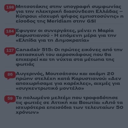
Μητσοτάκης στην υπογραφή συμφωνίας
198
για την ηλεκτρική διασύνδεση Ελλάδας –
Κύπρου: «Ισχυρή ψήφος εμπιστοσύνης» η
είσοδος της Meridiam στην GSI
Έφυγαν οι συνεργάτες, μένει η Μαρία
184
Καρυστιανού - Η επόμενη μέρα για την
«Ελπίδα για τη Δημοκρατία»
Canadair 515: Οι πρώτες εικόνες από την
127
κατασκευή του αεροσκάφους που θα
επιχειρεί και τη νύχτα στα μέτωπα της
φωτιάς
Αυγερινός, Μουτσάτσου και ακόμη 20
86
πρώην στελέχη κατά Καρυστιανού: «Δεν
αποχωρήσαμε για καρέκλες», αιχμές για
«συγκεντρωτικό μοντέλο»
Το πολωμένο μελτέμι που τροφοδότησε
59
τις φωτιές σε Αττική και Βοιωτία: «Από τα
ισχυρότερα επεισόδια των τελευταίων 50
χρόνων»