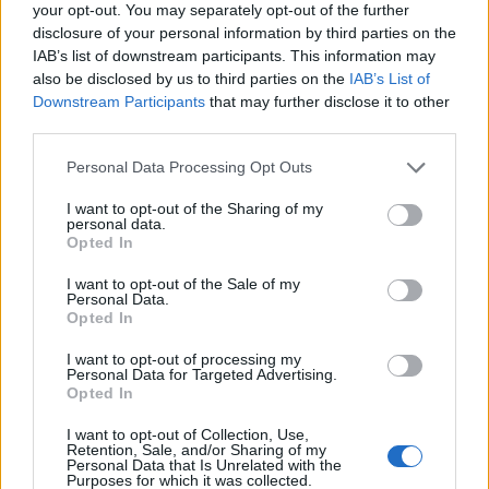
your opt-out. You may separately opt-out of the further
disclosure of your personal information by third parties on the
Ένα ακόμα θύμα τους, μιλώντας στο Live News,
IAB’s list of downstream participants. This information may
είπε πως ως
αντίποινα
όταν τους έκανε
also be disclosed by us to third parties on the
IAB’s List of
παρατήρηση
για το
χωράφι
του, η συμμορία του
Downstream Participants
that may further disclose it to other
third parties.
έκαψε το
αυτοκίνητό
του.
Please note that this website/app uses one or more Google
Personal Data Processing Opt Outs
services and may gather and store information including but
«Ήρθαν και μου κάψανε εμένα το αμάξι. Εμείς
not limited to your visit or usage behaviour. You may click to
I want to opt-out of the Sharing of my
επειδή δεν τους θέλαμε τώρα, όλοι οι συγγενείς,
personal data.
grant or deny consent to Google and its third-party tags to
Opted In
με όλα αυτά που κάνανε και πηγαίναμε κατά τον
use your data for below specified purposes in below Google
consent section.
νόμο να βρούμε μία λύση, μπας και βρούμε το
I want to opt-out of the Sale of my
Personal Data.
δίκιο μας, το ευχαριστώ ήταν αυτό. Να έρθουν
Opted In
να μου κάψουν εμένα το αμάξι. Αν δεν
I want to opt-out of processing my
προλαβαίναμε εγώ με τον γείτονα μου, θα
Personal Data for Targeted Advertising.
Opted In
καιγόταν και το δεύτερο αμάξι της γυναίκας μου.
Ολοσχερώς
ένα ΙΧ. Ένα Mitsubishi
I want to opt-out of Collection, Use,
Retention, Sale, and/or Sharing of my
καταστράφηκε ολοσχερώς.
Τέλος. Τελείωσε.
Personal Data that Is Unrelated with the
Purposes for which it was collected.
Δεν φτάνει που ήταν δηλαδή εκεί αυτοί, ήρθαν