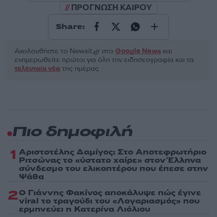
ΠΡΟΓΝΩΣΗ ΚΑΙΡΟΥ
Share:
Ακολουθήστε το Νewsit.gr στο
Google News
και
ενημερωθείτε πρώτοι για όλη την ειδησεογραφία και τα
τελευταία νέα
της ημέρας
Πιο δημοφιλή
1
Αριστοτέλης Δαμίγος: Στο Αποτεφρωτήριο
Ριτσώνας το «ύστατο χαίρε» στον Έλληνα
σύνδεσμο του ελικοπτέρου που έπεσε στην
Ψάθα
2
Ο Γιάννης Φακίνος αποκάλυψε πώς έγινε
viral το τραγούδι του «Λογαριασμός» που
ερμηνεύει η Κατερίνα Λιόλιου