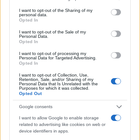
τοπικές βροχές και καταιγίδες που έως τις
services and may gather and store information including but
πρωινές ώρες θα είναι κατά τόπους ισχυρές.
not limited to your visit or usage behaviour. You may click to
I want to opt-out of the Sharing of my
personal data.
grant or deny consent to Google and its third-party tags to
Βελτίωση από το μεσημέρι.
Opted In
use your data for below specified purposes in below Google
Στις υπόλοιπες περιοχές λίγες νεφώσεις
consent section.
I want to opt-out of the Sale of my
παροδικά αυξημένες με τοπικές βροχές και
Personal Data.
Opted In
μεμονωμένες καταιγίδες, στην ανατολική Στερεά
έως το μεσημέρι και στην Πελοπόννησο κυρίως
I want to opt-out of processing my
Personal Data for Targeted Advertising.
τις μεσημβρινές και απογευματινές ώρες.
Opted In
Άνεμοι: Από βόρειες διευθύνσεις 3 με 4 και στα
I want to opt-out of Collection, Use,
ανατολικά τοπικά 5 μποφόρ.
Retention, Sale, and/or Sharing of my
Personal Data that Is Unrelated with the
Θερμοκρασία: Από 18 έως 34 βαθμούς
Purposes for which it was collected.
Κελσίου.
Opted Out
Google consents
ΚΥΚΛΑΔΕΣ, ΚΡΗΤΗ
I want to allow Google to enable storage
Καιρός: Γενικά αίθριος, με πρόσκαιρες νεφώσεις
related to advertising like cookies on web or
τις πρωινές ώρες τοπικά στις Κυκλάδες καθώς
device identifiers in apps.
και τις απογευματινές ώρες στα ορεινά της