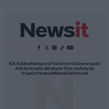
Ελλάδα
Κόσμος
Πολιτική
Οικονομία
Αθλητικά
Lifestyle
Τεχνολογία
Υγεία
Tasteit
Media
Driveit