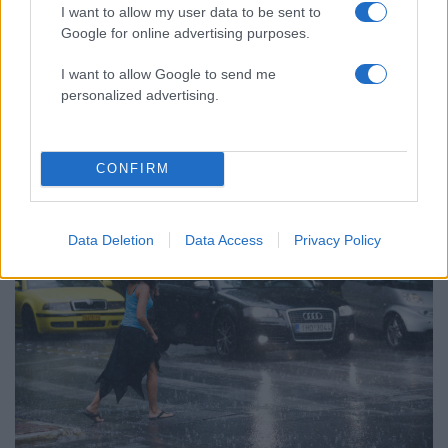
I want to allow my user data to be sent to
Κρήτης.
Google for online advertising purposes.
Άνεμοι: Από βόρειες διευθύνσεις 4 με 5 και
βαθμιαία τοπικά 6 μποφόρ.
I want to allow Google to send me
personalized advertising.
Θερμοκρασία: Από 21 έως 30 και στην Κρήτη
έως 32 βαθμούς Κελσίου.
CONFIRM
Data Deletion
Data Access
Privacy Policy