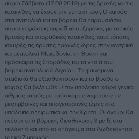
αύριο Σάββατο (17.08.2019) με τις βροχές και τις
καταιγίδες να έχουν την τιμητική τους.Ο καιρός
στα ανατολικά και τα βόρεια θα παρουσιάσει
αύριο νεφώσεις παροδικά αυξημένες με τοπικές
βροχές και σποραδικές καταιγίδες, κατά τόπους
ισχυρές τις πρώτες πρωινές ώρες στην κεντρική
και ανατολική Μακεδονία, τη Θράκη και
πρόσκαιρα τις Σποράδες και τα νησιά του
βορειοανατολικού Αιγαίου. Τα φαινόμενα
σταδιακά θα εξασθενήσουν και το βράδυ ο
καιρός θα βελτιωθεί. Στην υπόλοιπη χώρα γενικά
αίθριος καιρός με πρόσκαιρες νεφώσεις τις
μεσημβρινές και απογευματινές ώρες στα
υπόλοιπα ηπειρωτικά και την Κρήτη. Οι άνεμοι θα
πνέουν από βόρειες διευθύνσεις 3 με 5, στα
πελάγη 6 και από το απόγευμα στα Δωδεκάνησα
τοπικά 7 μποφόρ.