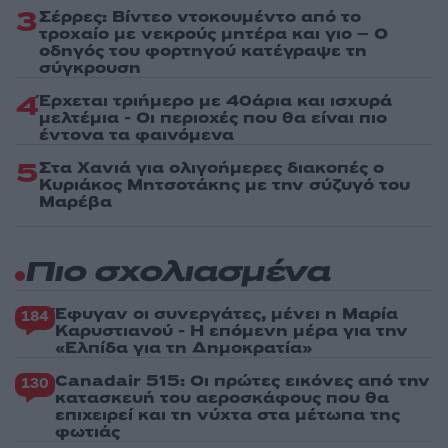
3
Σέρρες: Βίντεο ντοκουμέντο από το
τροχαίο με νεκρούς μητέρα και γιο – Ο
οδηγός του φορτηγού κατέγραψε τη
σύγκρουση
4
Έρχεται τριήμερο με 40άρια και ισχυρά
μελτέμια - Οι περιοχές που θα είναι πιο
έντονα τα φαινόμενα
5
Στα Χανιά για ολιγοήμερες διακοπές ο
Κυριάκος Μητσοτάκης με την σύζυγό του
Μαρέβα
Πιο σχολιασμένα
Έφυγαν οι συνεργάτες, μένει η Μαρία
184
Καρυστιανού - Η επόμενη μέρα για την
«Ελπίδα για τη Δημοκρατία»
Canadair 515: Οι πρώτες εικόνες από την
130
κατασκευή του αεροσκάφους που θα
επιχειρεί και τη νύχτα στα μέτωπα της
φωτιάς