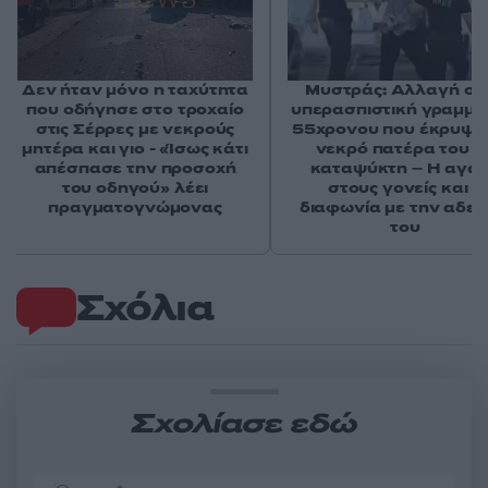
Δεν ήταν μόνο η ταχύτητα
Μυστράς: Αλλαγή στ
που οδήγησε στο τροχαίο
υπερασπιστική γραμμή
στις Σέρρες με νεκρούς
55χρονου που έκρυψε
μητέρα και γιο - «Ίσως κάτι
νεκρό πατέρα του σ
απέσπασε την προσοχή
καταψύκτη – Η αγά
του οδηγού» λέει
στους γονείς και η
πραγματογνώμονας
διαφωνία με την αδε
του
Σχόλια
Σχολίασε εδώ