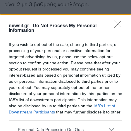
είναι 2 με 3 βαθμούς χαμηλότερη.
ΝΗΣΙΑ ΙΟΝΙΟΥ, ΗΠΕΙΡΟΣ, ΔΥΤΙΚΗ ΣΤΕΡΕΑ,
newsit.gr -
Do Not Process My Personal
ΔΥΤΙΚΗ ΠΕΛΟΠΟΝΝΗΣΟΣ
Information
Καιρός: Γενικά αίθριος με λίγες νεφώσεις,
πρόσκαιρα αυξημένες στα ηπειρωτικά τις
If you wish to opt-out of the sale, sharing to third parties, or
processing of your personal or sensitive information for
μεσημβρινές και απογευματινές ώρες.
targeted advertising by us, please use the below opt-out
Άνεμοι: Βορειοδυτικοί 4 με 5 και τοπικά στο Ιόνιο
section to confirm your selection. Please note that after your
6 μποφόρ.
opt-out request is processed you may continue seeing
interest-based ads based on personal information utilized by
Θερμοκρασία: Από 20 έως 34 βαθμούς
us or personal information disclosed to third parties prior to
Κελσίου.
your opt-out. You may separately opt-out of the further
disclosure of your personal information by third parties on the
IAB’s list of downstream participants. This information may
ΘΕΣΣΑΛΙΑ, ΑΝΑΤΟΛΙΚΗ ΣΤΕΡΕΑ, ΕΥΒΟΙΑ,
also be disclosed by us to third parties on the
IAB’s List of
ΑΝΑΤΟΛΙΚΗ ΠΕΛΟΠΟΝΝΗΣΟΣ
Downstream Participants
that may further disclose it to other
Καιρός: Στη Θεσσαλία, τις Σποράδες και την
third parties.
Εύβοια νεφώσεις παροδικά αυξημένες με
Please note that this website/app uses one or more Google
Personal Data Processing Opt Outs