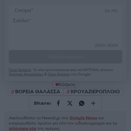
50 /50
2000 /2000
Υποβολή σχολίου
Όροι Χρήσης
. Το site προστατεύεται από reCAPTCHA, ισχύουν
Πολιτική Απορρήτου
&
Όροι Χρήσης
της Google.
Κόσμος
ΒΟΡΕΙΑ ΘΑΛΑΣΣΑ
ΚΡΟΥΑΖΙΕΡΟΠΛΟΙΟ
Share:
Ακολουθήστε το Νewsit.gr στο
Google News
και
ενημερωθείτε πρώτοι για όλη την ειδησεογραφία και τα
τελευταία νέα
της ημέρας