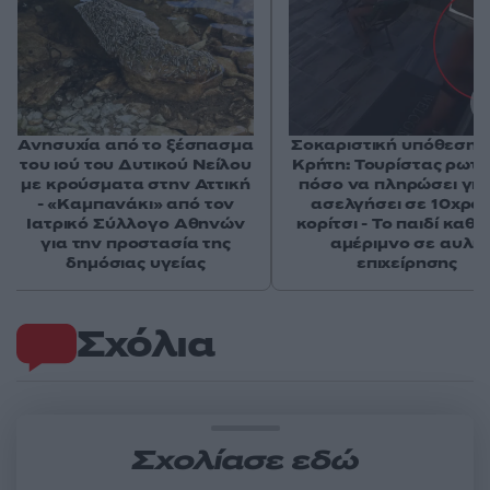
Ανησυχία από το ξέσπασμα
Σοκαριστική υπόθεση 
του ιού του Δυτικού Νείλου
Κρήτη: Τουρίστας ρωτ
με κρούσματα στην Αττική
πόσο να πληρώσει για
- «Καμπανάκι» από τον
ασελγήσει σε 10χρο
Ιατρικό Σύλλογο Αθηνών
κορίτσι - Το παιδί καθ
για την προστασία της
αμέριμνο σε αυλή
δημόσιας υγείας
επιχείρησης
Σχόλια
Σχολίασε εδώ