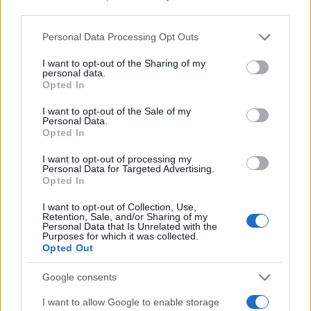
5
third parties.
Μεταφορές χρημάτων: Πότε μπορεί να
θεωρηθούν δωρεές και να επιβληθεί φόρος
Please note that this website/app uses one or more Google
– Τι ισχυεί για τις γονικές παροχές
Personal Data Processing Opt Outs
services and may gather and store information including but
not limited to your visit or usage behaviour. You may click to
I want to opt-out of the Sharing of my
personal data.
grant or deny consent to Google and its third-party tags to
Πιο σχολιασμένα
Opted In
use your data for below specified purposes in below Google
consent section.
I want to opt-out of the Sale of my
Έφυγαν οι συνεργάτες, μένει η Μαρία
184
Personal Data.
Καρυστιανού - Η επόμενη μέρα για την
Opted In
«Ελπίδα για τη Δημοκρατία»
Canadair 515: Οι πρώτες εικόνες από την
I want to opt-out of processing my
131
Personal Data for Targeted Advertising.
κατασκευή του αεροσκάφους που θα
Opted In
επιχειρεί και τη νύχτα στα μέτωπα της
φωτιάς
I want to opt-out of Collection, Use,
Retention, Sale, and/or Sharing of my
Βγήκαν ξανά τα μαχαίρια στην Ελπίδα
63
Personal Data that Is Unrelated with the
για τη Δημοκρατία: «Καρυστιανού,
Purposes for which it was collected.
Γρατσία και Γαλανός μετέτρεψαν το
Opted Out
κίνημα σε φοβικό αρχηγικό κόμμα»
Το πολωμένο μελτέμι που τροφοδότησε
Google consents
59
τις φωτιές σε Αττική και Βοιωτία: «Από τα
ισχυρότερα επεισόδια των τελευταίων 50
I want to allow Google to enable storage