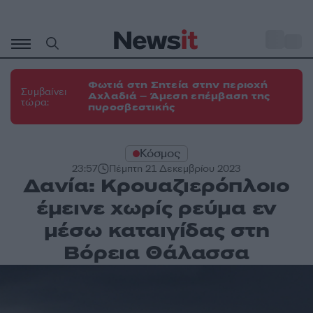
Μετάβαση
σε
o
29
περιεχόμενο
Φωτιά στη Σητεία στην περιοχή
Συμβαίνει
Αχλαδιά – Άμεση επέμβαση της
τώρα:
πυροσβεστικής
Κόσμος
23:57
Πέμπτη 21 Δεκεμβρίου 2023
Δανία: Κρουαζιερόπλοιο
έμεινε χωρίς ρεύμα εν
μέσω καταιγίδας στη
Βόρεια Θάλασσα