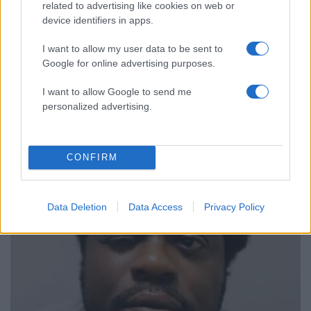
χρόνων»
related to advertising like cookies on web or
device identifiers in apps.
Απίστευτο κι όμως αληθινό -
55
Aναστέλλονται τα τακτικά ραντεβού του
αγγειοχειρουργού του νοσοκομείου
I want to allow my user data to be sent to
Χανίων επειδή κλάπηκε το μηχανάκι του
Google for online advertising purposes.
γιατρού
I want to allow Google to send me
personalized advertising.
Κόσμος: Περισσότερα
CONFIRM
άρθρα
Data Deletion
Data Access
Privacy Policy