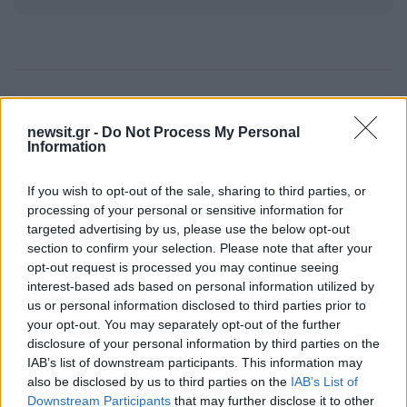
Πιο δημοφιλή
newsit.gr -
Do Not Process My Personal
1
Information
Σέρρες: Βίντεο ντοκουμέντο από το
τροχαίο με νεκρούς μητέρα και γιο – Ο
οδηγός του φορτηγού κατέγραψε τη
If you wish to opt-out of the sale, sharing to third parties, or
σύγκρουση
processing of your personal or sensitive information for
2
Στα Χανιά για ολιγοήμερες διακοπές ο
targeted advertising by us, please use the below opt-out
Κυριάκος Μητσοτάκης με την σύζυγό του
section to confirm your selection. Please note that after your
Μαρέβα
opt-out request is processed you may continue seeing
3
Marfin: Η 46χρονη πήρε προθεσμία για να
interest-based ads based on personal information utilized by
απολογηθεί την Τρίτη – «Είναι αθώα,
us or personal information disclosed to third parties prior to
συμμετείχε στη διαδήλωση όπως και
your opt-out. You may separately opt-out of the further
100.000 άτομα»
disclosure of your personal information by third parties on the
4
Σίντνεϊ Τάουλ: Πέθανε σε ηλικία 26 ετών η
IAB’s list of downstream participants. This information may
σταρ του TikTok – Kατέγραφε τη ζωή της
also be disclosed by us to third parties on the
IAB’s List of
με τον καρκίνο
Downstream Participants
that may further disclose it to other