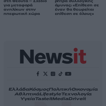
στη Θέουτα – Σχέδιο
ρήτρα συλλογικής
για μεταφορά
άμυνας: «Επίθεση σε
ανηλίκων στην
έναν θα θεωρείται
ηπειρωτική χώρα
επίθεση σε όλους»
Ελλάδα
Κόσμος
Πολιτική
Οικονομία
Αθλητικά
Lifestyle
Τεχνολογία
Υγεία
Tasteit
Media
Driveit