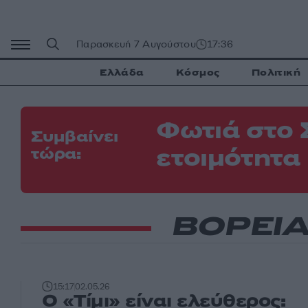
Μετάβαση
σε
περιεχόμενο
Παρασκευή 7 Αυγούστου
17:36
Ελλάδα
Κόσμος
Πολιτική
Φωτιά στο 
Συμβαίνει
ετοιμότητα
τώρα:
ΒΟΡΕΙ
15:17
02.05.26
Ο «Τίμι» είναι ελεύθερος: