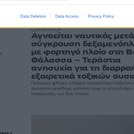
Data Deletion
Data Access
Privacy Policy
22:16
10.03.25
Αγνοείται ναυτικός μετά
σύγκρουση δεξαμενόπλ
με φορτηγό πλοίο στη Β
ός
Θάλασσα – Τεράστια
ανησυχία για τη διαρρο
εξαιρετικά τοξικών ουσ
Πελώριες φλόγες, ελαφρά τραυματισμοί ανθρώπων
αγνώστου μεγέθους ρύπανση είναι το αποτέλεσμα 
σύγκρουσης των δύο πλοίων
την