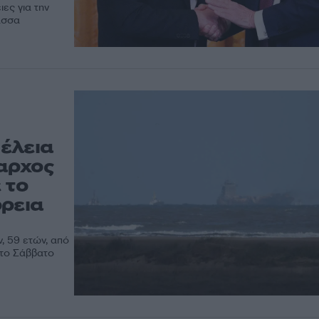
ες για την
ασσα
έλεια
αρχος
 το
όρεια
, 59 ετών, από
 το Σάββατο