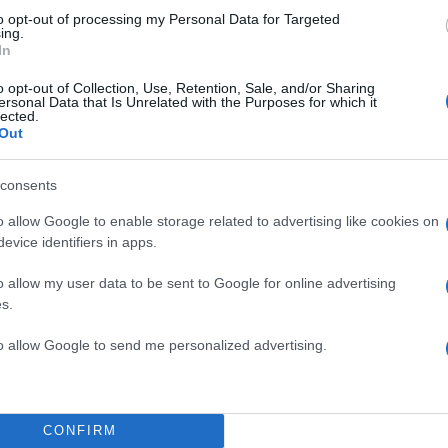
κε από
to opt-out of processing my Personal Data for Targeted
ing.
In
ρουση ως την
o opt-out of Collection, Use, Retention, Sale, and/or Sharing
ersonal Data that Is Unrelated with the Purposes for which it
lected.
Out
consents
o allow Google to enable storage related to advertising like cookies on
evice identifiers in apps.
o allow my user data to be sent to Google for online advertising
s.
to allow Google to send me personalized advertising.
CONFIRM