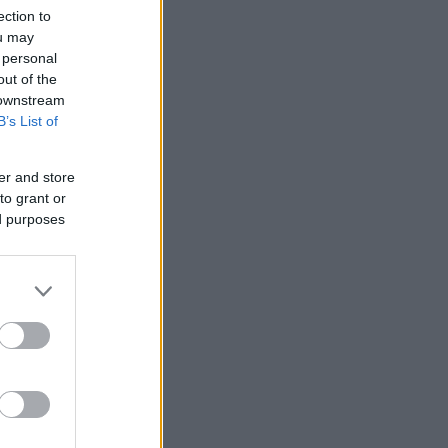
ection to
ou may
 personal
out of the
 downstream
B’s List of
er and store
to grant or
ed purposes