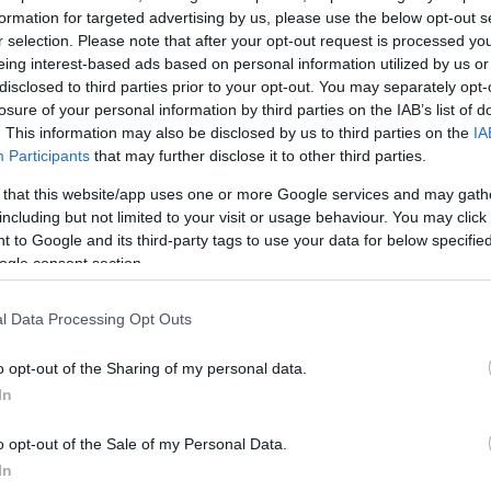
η
formation for targeted advertising by us, please use the below opt-out s
r selection. Please note that after your opt-out request is processed y
νία
eing interest-based ads based on personal information utilized by us or
ε την
disclosed to third parties prior to your opt-out. You may separately opt-
ν
losure of your personal information by third parties on the IAB’s list of
. This information may also be disclosed by us to third parties on the
IA
ιστατικό είναι
Participants
that may further disclose it to other third parties.
 that this website/app uses one or more Google services and may gath
including but not limited to your visit or usage behaviour. You may click 
 to Google and its third-party tags to use your data for below specifi
ogle consent section.
l Data Processing Opt Outs
o opt-out of the Sharing of my personal data.
In
ς
o opt-out of the Sale of my Personal Data.
– «Ένα
In