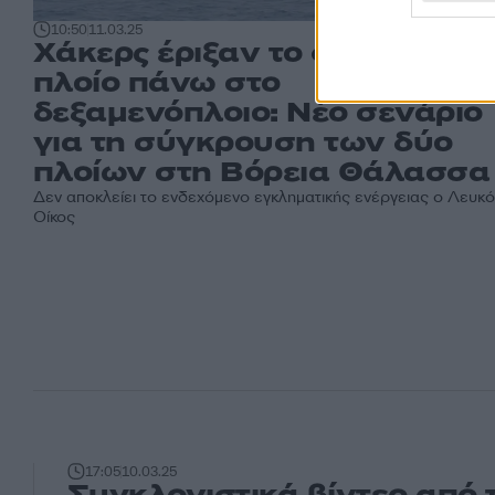
10:50
11.03.25
Χάκερς έριξαν το φορτηγό
πλοίο πάνω στο
δεξαμενόπλοιο: Νέο σενάριο
για τη σύγκρουση των δύο
πλοίων στη Βόρεια Θάλασσα
Δεν αποκλείει το ενδεχόμενο εγκληματικής ενέργειας ο Λευκ
Οίκος
17:05
10.03.25
Συγκλονιστικά βίντεο από 