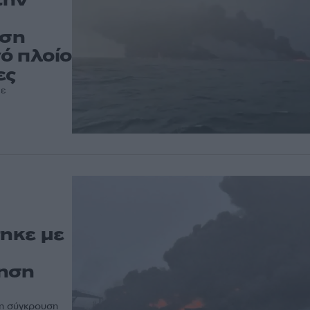
υση
ό πλοίο
ες
με
ηκε με
ρηση
τη σύγκρουση