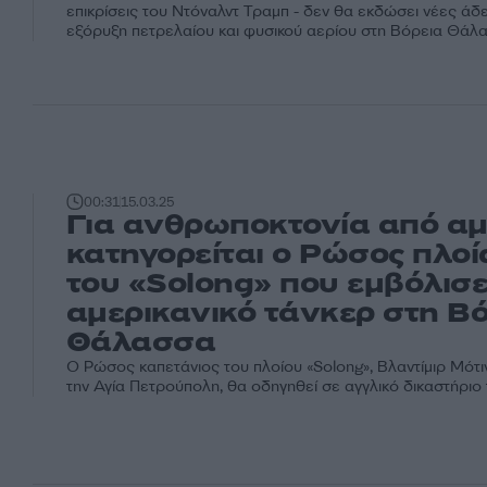
επικρίσεις του Ντόναλντ Τραμπ - δεν θα εκδώσει νέες άδει
εξόρυξη πετρελαίου και φυσικού αερίου στη Βόρεια Θάλ
00:31
15.03.25
Για ανθρωποκτονία από αμ
κατηγορείται ο Ρώσος πλοί
του «Solong» που εμβόλισε
αμερικανικό τάνκερ στη Β
Θάλασσα
Ο Ρώσος καπετάνιος του πλοίου «Solong», Βλαντίμιρ Μότιν
την Αγία Πετρούπολη, θα οδηγηθεί σε αγγλικό δικαστήριο