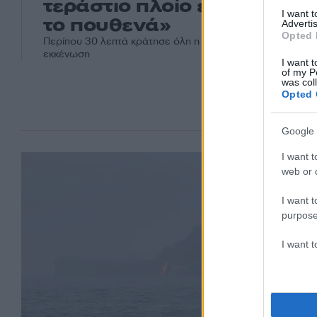
τεράστιο πλοίο εμφανίστη
I want 
το πουθενά»
Advertis
Opted 
Περίπου 30 λεπτά κράτησε όλη η διαδικασία, από τη σύγκ
εκκένωση
I want t
of my P
was col
Opted 
Google 
I want t
web or d
I want t
purpose
I want 