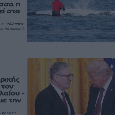
σσα η
εί στα
 οι θαλάσσιοι
ρεί να κολυμπά
ρικής
 τον
λαίου -
με την
 παρά τις