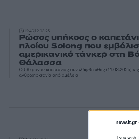
12:46
12.03.25
Ρώσος υπήκοος ο καπετάνι
πλοίου Solong που εμβόλισ
αμερικανικό τάνκερ στη Β
Θάλασσα
Ο 59χρονος καπετάνιος συνελήφθη χθες (11.03.2025) ως
ανθρωποκτονία από αμέλεια
newsit.gr 
If you wish 