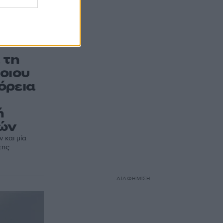
 τη
οιου
όρεια
ή
ιών
 και μία
της
ΔΙΑΦΗΜΙΣΗ