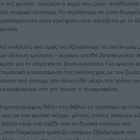
χοι της φύσης -πουλιών ή νερό που ρέει- συνδέονται
ένο νευρικό σύστημα. Το περπάτημα σε έναν δεντρ
ραστηριότητα στον εγκέφαλο που σχετίζεται με τη θ
γχολία.
λεί πολλούς από εμάς να εξετάσουμε τη σχέση μας μ
 με άλλους τρόπους – κυρίως επειδή βρισκόμαστε 
κρίση για το κλίμα και τη βιοποικιλότητα. Για αρκετό κ
σημαντική επανεκτίμηση της σχέσης μας με τον ζωντ
ίκτυπο που έχουμε στα άλλα είδη μέχρι τον τρόπο π
ι κυριαρχούμε στη γη» τόνισε η συγγραφέας.
δημοσιογράφος θέτει στο βιβλίο το ερώτημα αν ότα
 μας με τον φυσικό κόσμο, μήπως επίσης χάνουμε μ
βιβλίο είναι ένα ταξίδι από τα δασικά σχολεία στο
, στην Παγκόσμια τράπεζα σπόρων Σβάλμπαρντ στα