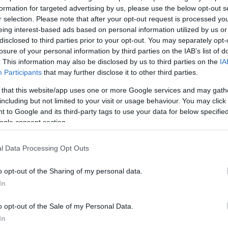
δυναμικά θεραπευτικό σε μια περίοδο εθισμού και
formation for targeted advertising by us, please use the below opt-out s
ρε η συγγραφέας σε συνέντευξή της στο Vogue.
r selection. Please note that after your opt-out request is processed y
eing interest-based ads based on personal information utilized by us or
disclosed to third parties prior to your opt-out. You may separately opt-
, χρειάστηκα υγιείς τρόπους για να καταπραΰνω τις
losure of your personal information by third parties on the IAB’s list of
αισθημάτων, βρέθηκα στη φύση για πρώτη φορά στ
. This information may also be disclosed by us to third parties on the
IA
ραπεία και ανάκαμψη. Η σύνδεση με τον φυσικό κόσμο
Participants
that may further disclose it to other third parties.
ηριότητα που έπρεπε να κάνω κάθε μέρα, παράλληλα μ
 that this website/app uses one or more Google services and may gath
χοθεραπεία και την υποστήριξη φίλων, οικογένειας κα
including but not limited to your visit or usage behaviour. You may click 
τόνισε.
 to Google and its third-party tags to use your data for below specifi
ogle consent section.
ΔΙΑΦΗΜΙΣΗ
l Data Processing Opt Outs
o opt-out of the Sharing of my personal data.
In
o opt-out of the Sale of my Personal Data.
In