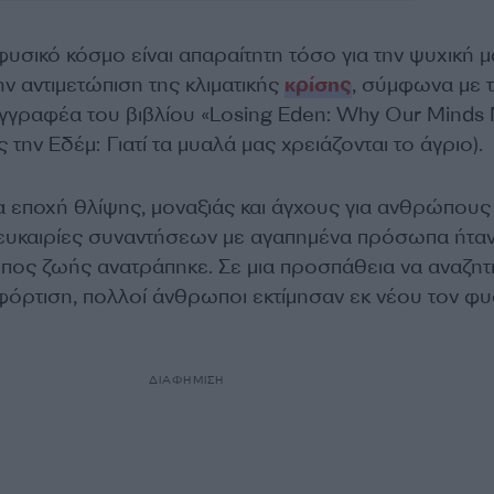
υσικό κόσμο είναι απαραίτητη τόσο για την ψυχική μ
ην αντιμετώπιση της κλιματικής
κρίσης
, σύμφωνα με 
γγραφέα του βιβλίου «Losing Eden: Why Our Minds
 την Εδέμ: Γιατί τα μυαλά μας χρειάζονται το άγριο).
α εποχή θλίψης, μοναξιάς και άγχους για ανθρώπους
 ευκαιρίες συναντήσεων με αγαπημένα πρόσωπα ήτα
ρόπος ζωής ανατράπηκε. Σε μια προσπάθεια να αναζη
φόρτιση, πολλοί άνθρωποι εκτίμησαν εκ νέου τον φυ
ΔΙΑΦΗΜΙΣΗ