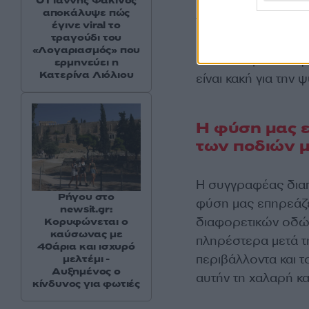
Ο Γιάννης Φακίνος
αποκάλυψε πώς
Το αποτέλεσμα ήτα
έγινε viral το
τραγούδι του
πώς και γιατί η επ
«Λογαριασμός» που
συναισθηματική υγε
ερμηνεύει η
Κατερίνα Λιόλιου
είναι κακή για την
Η φύση μας ε
των ποδιών 
Η συγγραφέας διαπί
Ρήγου στο
φύση μας επηρεάζε
newsit.gr:
διαφορετικών οδών
Κορυφώνεται ο
καύσωνας με
πληρέστερα μετά τ
40άρια και ισχυρό
περιβάλλοντα και τ
μελτέμι -
Αυξημένος ο
αυτήν τη χαλαρή κ
κίνδυνος για φωτιές