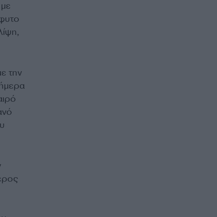
 με
όφυτο
λίψη,
ε την
σήμερα
αιρό
ανό
ου
ν
έρος