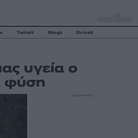
o
Αθήνα
35
C
a
Tasteit
Blogs
Driveit
μας υγεία ο
η φύση
ΔΙΑΦΗΜΙΣΗ