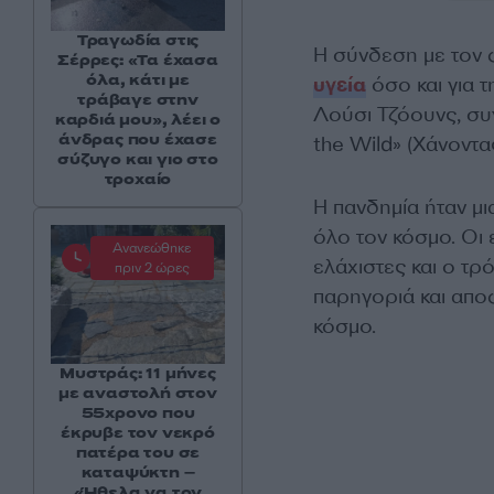
Τραγωδία στις
H σύνδεση με τον φ
Σέρρες: «Τα έχασα
όλα, κάτι με
υγεία
όσο και για τ
τράβαγε στην
Λούσι Τζόουνς, συ
καρδιά μου», λέει ο
άνδρας που έχασε
the Wild» (Χάνοντας
σύζυγο και γιο στο
τροχαίο
Η πανδημία ήταν μι
όλο τον κόσμο. Οι
Ανανεώθηκε
ελάχιστες και ο τ
πριν 2 ώρες
παρηγοριά και απο
κόσμο.
Μυστράς: 11 μήνες
με αναστολή στον
55χρονο που
έκρυβε τον νεκρό
πατέρα του σε
καταψύκτη –
«Ήθελα να τον