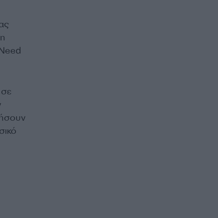
ας
τη
 Need
 σε
ν
τήσουν
σικό