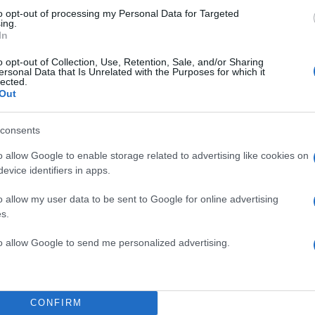
to opt-out of processing my Personal Data for Targeted
ing.
In
o opt-out of Collection, Use, Retention, Sale, and/or Sharing
ersonal Data that Is Unrelated with the Purposes for which it
lected.
Out
consents
o allow Google to enable storage related to advertising like cookies on
evice identifiers in apps.
o allow my user data to be sent to Google for online advertising
s.
to allow Google to send me personalized advertising.
CONFIRM