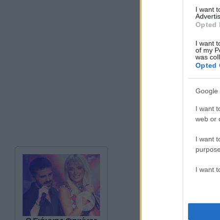
I want 
Advertis
Opted 
I want t
of my P
was col
Opted 
Google 
I want t
web or d
I want t
purpose
I want 