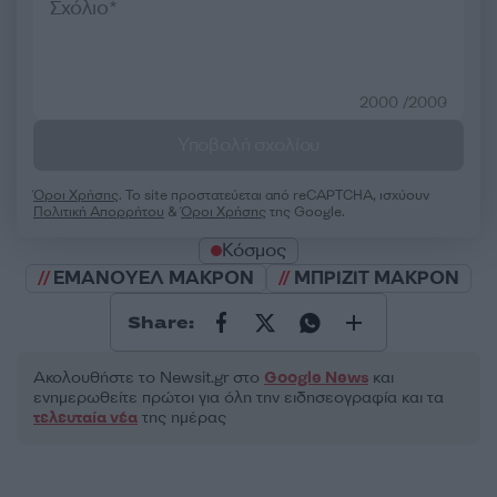
2000 /2000
Υποβολή σχολίου
Όροι Χρήσης
. Το site προστατεύεται από reCAPTCHA, ισχύουν
Πολιτική Απορρήτου
&
Όροι Χρήσης
της Google.
Κόσμος
ΕΜΑΝΟΥΕΛ ΜΑΚΡΟΝ
ΜΠΡΙΖΙΤ ΜΑΚΡΟΝ
Share:
Ακολουθήστε το Νewsit.gr στο
Google News
και
ενημερωθείτε πρώτοι για όλη την ειδησεογραφία και τα
τελευταία νέα
της ημέρας