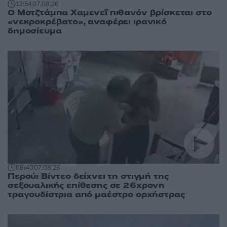
12:54
07.08.26
Ο Μοτζτάμπα Χαμενεΐ πιθανόν βρίσκεται στο
«νεκροκρέβατο», αναφέρει ιρανικό
δημοσίευμα
09:40
07.08.26
Περού: Βίντεο δείχνει τη στιγμή της
σεξουαλικής επίθεσης σε 26χρονη
τραγουδίστρια από μαέστρο ορχήστρας