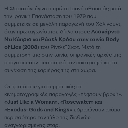
Η Φαραχάνι έγινε η πρώτη Ιρανή ηθοποιός μετά
την Ιρανική Επανάσταση του 1979 που
συμμετείχε σε μεγάλη παραγωγή του Χόλιγουντ,
όταν πρωταγωνίστησε δίπλα στους
Λεονάρντο
Ντι Κάπριο και Ράσελ Κρόου στην ταινία Body
of Lies (2008)
του Ρίντλεϊ Σκοτ. Μετά τη
συμμετοχή της στην ταινία, οι ιρανικές αρχές της
απαγόρευσαν ουσιαστικά την επιστροφή και τη
συνέχιση της καριέρας της στη χώρα.
Οι προτάσεις για συμμετοχές σε
κινηματογραφικές παραγωγές «πέφτουν βροχή».
«Just Like a Woman», «Rosewater» και
«Exodus: Gods and Kings»
εδραιώνουν ακόμα
περισσότερο τον τίτλο της διεθνώς
αναγνωρισμένης σταρ.