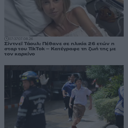
07:37
07.08.26
Σίντνεϊ Τάουλ: Πέθανε σε ηλικία 26 ετών η
σταρ του TikTok – Kατέγραφε τη ζωή της με
τον καρκίνο