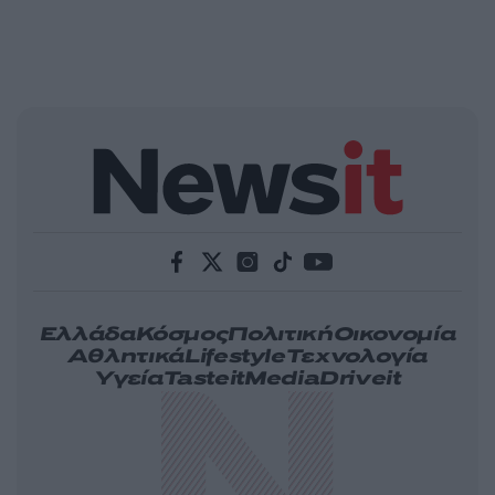
Ελλάδα
Κόσμος
Πολιτική
Οικονομία
Αθλητικά
Lifestyle
Τεχνολογία
Υγεία
Tasteit
Media
Driveit