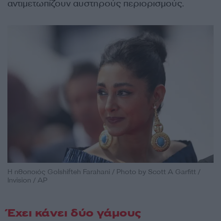
αντιμετωπίζουν αυστηρούς περιορισμούς.
Η ηθοποιός Golshifteh Farahani / Photo by Scott A Garfitt /
Invision / AP
Έχει κάνει δύο γάμους