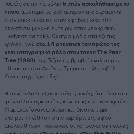
καθώς σε ηλικία μόλις
5 ετών ασχολήθηκε με το
πιάνο
. Σύντομα, το ενδιαφέρον της στράφηκε
στην υποκριτική και στην εφηβεία είχε ήδη
αποκτήσει μεγάλη εμπειρία στην υποκριτική.
Ξεκίνησε να παίζει θέατρο μόλις στα έξι της
χρόνια, ενώ
στα 14 απέκτησε τον πρώτο της
κινηματογραφικό ρόλο στην ταινία The Pear
Tree (1998),
κερδίζοντας βραβείο καλύτερης
ηθοποιού στο Διεθνές Τμήμα του Φεστιβάλ
Κινηματογράφου Fajr.
Η ταινία έλαβε εξαιρετικές κριτικές, όχι μόνο στο
Ιράν αλλά παγκοσμίως κάνοντας την Γκολσφιτέχ
Φαραχανί αναγνωρίσιμη και δίνοντας μια
εξαιρετική ώθηση στην καριέρα της αφού
ακολούθησαν πρωταγωνιστικοί ρόλοι σε πολλές