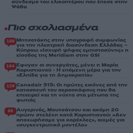
σύνδεσμο του ελικοπτέρου που έπεσε στην
Ψάθα
Πιο σχολιασμένα
Μητσοτάκης στην υπογραφή συμφωνίας
198
για την ηλεκτρική διασύνδεση Ελλάδας –
Κύπρου: «Ισχυρή ψήφος εμπιστοσύνης» η
είσοδος της Meridiam στην GSI
Έφυγαν οι συνεργάτες, μένει η Μαρία
184
Καρυστιανού - Η επόμενη μέρα για την
«Ελπίδα για τη Δημοκρατία»
Canadair 515: Οι πρώτες εικόνες από την
129
κατασκευή του αεροσκάφους που θα
επιχειρεί και τη νύχτα στα μέτωπα της
φωτιάς
Αυγερινός, Μουτσάτσου και ακόμη 20
86
πρώην στελέχη κατά Καρυστιανού: «Δεν
αποχωρήσαμε για καρέκλες», αιχμές για
«συγκεντρωτικό μοντέλο»