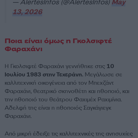
— AlertesInfos (@AlertesInfos)
May
13, 2026
Ποια είναι όμως η Γκολσιφτέ
Φαραχάνι
Η Γκολσιφτέ Φαραχάνι γεννήθηκε στις
10
Ιουλίου 1983 στην Τεχεράνη.
Μεγάλωσε σε
καλλιτεχνική οικογένεια από τον Μπεχζάντ
Φαραχάνι, θεατρικό σκηνοθέτη και ηθοποιό, και
την ηθοποιό του θεάτρου Φαχιμέχ Ραχιμίνια.
Αδελφή της είναι η ηθοποιός Σαγκάγιεγκ
Φαραχάνι.
Από μικρή έδειξε τις καλλιτεχνικές της ανησυχίες