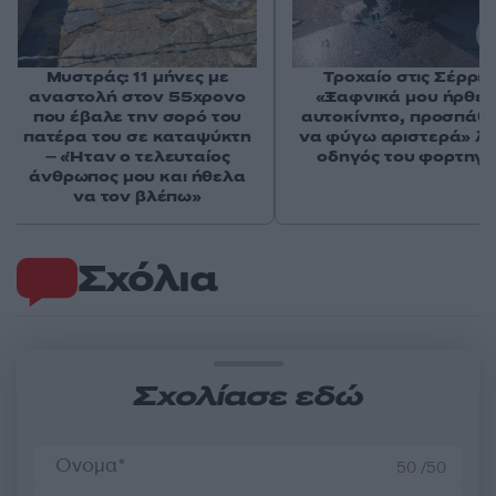
Μυστράς: 11 μήνες με
Τροχαίο στις Σέρρες
αναστολή στον 55χρονο
«Ξαφνικά μου ήρθε 
που έβαλε την σορό του
αυτοκίνητο, προσπάθ
πατέρα του σε καταψύκτη
να φύγω αριστερά» λέ
– «Ήταν ο τελευταίος
οδηγός του φορτηγ
άνθρωπος μου και ήθελα
να τον βλέπω»
Σχόλια
Σχολίασε εδώ
50 /50