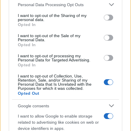
Please note that this website/app uses one or more Google
Personal Data Processing Opt Outs
Στις 28 Οκτωβρίου 2022, το συγκρότημα
services and may gather and store information including but
Coldplay προσκάλεσε την ηθοποιό να
not limited to your visit or usage behaviour. You may click to
I want to opt-out of the Sharing of my
personal data.
ερμηνεύσει στο πλευρό τους μια διασκευή του
grant or deny consent to Google and its third-party tags to
Opted In
use your data for below specified purposes in below Google
Baraye του Σερβίν Χατζιπούρ , το οποίο έχει
consent section.
I want to opt-out of the Sale of my
χαρακτηριστεί ως «ο ύμνος» των διαμαρτυριών
Personal Data.
Opted In
σε συναυλία στο στάδιο River Plate στο
Μπουένος Άιρες. Η συναυλία μεταδόθηκε
I want to opt-out of processing my
Personal Data for Targeted Advertising.
ζωντανά σε πάνω από 3.500 κινηματογράφους
Opted In
παγκοσμίως σε περισσότερες από 70 χώρες.
I want to opt-out of Collection, Use,
Retention, Sale, and/or Sharing of my
Personal Data that Is Unrelated with the
Purposes for which it was collected.
Τι απαντά η ηθοποιός και η
Opted Out
Μπριζίτ Μακρόν για τα
δημοσιεύματα
Google consents
I want to allow Google to enable storage
Όσο για τη φημολογούμενη σχέση της με τον
related to advertising like cookies on web or
device identifiers in apps.
Εμανουέλ Μακρόν, η ίδια την αρνήθηκε