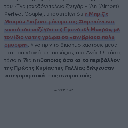
του «Ένα (σχεδόν) τέλειο ζευγάρι» (An (Almost)
Perfect Couple), υποστηρίζει ότι
η Μπριζίτ
Μακρόν διάβασε μήνυμα της Φαραχάνι στο
κινητό του συζύγου της Εμανουέλ Μακρόν, με
τον ίδιο να της γράφει ότι «την βρίσκει πολύ
όμορφη»
. λίγο πριν το διάσημο χαστούκι μέσα
στο προεδρικό αεροσκάφος στο Ανόι. Ωστόσο,
τόσο η ίδια
η ηθοποιός όσο και το περιβάλλον
της Πρώτης Κυρίας της Γαλλίας διέψευσαν
κατηγορηματικά τους ισχυρισμούς.
ΔΙΑΦΗΜΙΣΗ