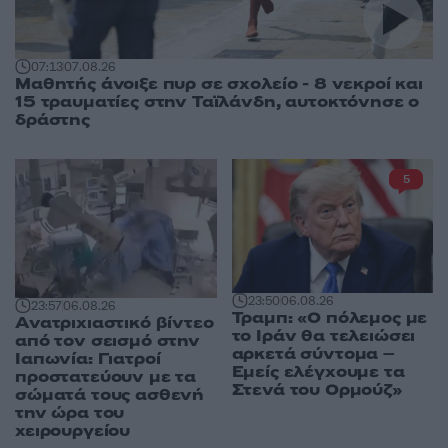
07:13
07.08.26
Μαθητής άνοιξε πυρ σε σχολείο - 8 νεκροί και
15 τραυματίες στην Ταϊλάνδη, αυτοκτόνησε ο
δράστης
5
23:50
06.08.26
23:57
06.08.26
Τραμπ: «Ο πόλεμος με
Ανατριχιαστικό βίντεο
το Ιράν θα τελειώσει
από τον σεισμό στην
αρκετά σύντομα –
Ιαπωνία: Γιατροί
Εμείς ελέγχουμε τα
προστατεύουν με τα
Στενά του Ορμούζ»
σώματά τους ασθενή
την ώρα του
χειρουργείου