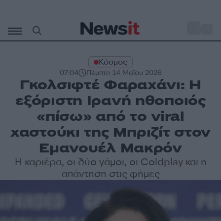
Μετάβαση
σε
o
33
περιεχόμενο
Κόσμος
07:04
Πέμπτη 14 Μαΐου 2026
Γκολσιφτέ Φαραχάνι: Η
εξόριστη Ιρανή ηθοποιός
«πίσω» από το viral
χαστούκι της Μπριζίτ στον
Εμανουέλ Μακρόν
Η καριέρα, οι δύο γάμοι, οι Coldplay και η
απάντηση στις φήμες