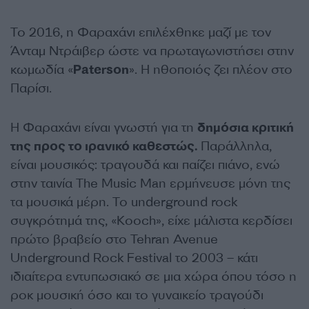
Το 2016, η Φαραχάνι επιλέχθηκε μαζί με τον
Άνταμ Ντράιβερ ώστε να πρωταγωνιστήσει στην
κωμωδία «
Paterson
». Η ηθοποιός ζει πλέον στο
Παρίσι.
Η Φαραχάνι είναι γνωστή για τη
δημόσια κριτική
της προς το ιρανικό καθεστώς.
Παράλληλα,
είναι μουσικός: τραγουδά και παίζει πιάνο, ενώ
στην ταινία The Music Man ερμήνευσε μόνη της
τα μουσικά μέρη. Το underground rock
συγκρότημά της, «Kooch», είχε μάλιστα κερδίσει
πρώτο βραβείο στο Tehran Avenue
Underground Rock Festival το 2003 – κάτι
ιδιαίτερα εντυπωσιακό σε μια χώρα όπου τόσο η
ροκ μουσική όσο και το γυναικείο τραγούδι