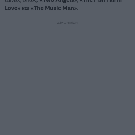
ταινίες όπως:
«Two Angels», «The Fish Fall in
Love» και «The Music Man».
ΔΙΑΦΗΜΙΣΗ