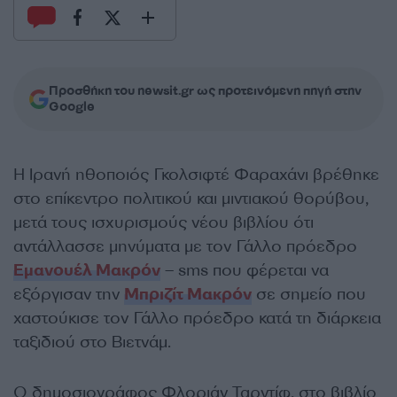
Προσθήκη του newsit.gr ως προτεινόμενη πηγή στην
Google
Η Ιρανή ηθοποιός Γκολσιφτέ Φαραχάνι βρέθηκε
στο επίκεντρο πολιτικού και μιντιακού θορύβου,
μετά τους ισχυρισμούς νέου βιβλίου ότι
αντάλλασσε μηνύματα με τον Γάλλο πρόεδρο
Εμανουέλ Μακρόν
– sms που φέρεται να
εξόργισαν την
Μπριζίτ Μακρόν
σε σημείο που
χαστούκισε τον Γάλλο πρόεδρο κατά τη διάρκεια
ταξιδιού στο Βιετνάμ.
Ο δημοσιογράφος Φλοριάν Ταρντίφ, στο βιβλίο