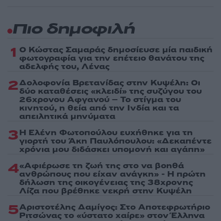
Πιο δημοφιλή
1
Ο Κώστας Σαμαράς δημοσίευσε μία παιδική
φωτογραφία για την επέτειο θανάτου της
αδελφής του, Λένας
2
Δολοφονία Βρετανίδας στην Κυψέλη: Οι
δύο καταθέσεις «κλειδί» της συζύγου του
26χρονου Αφγανού – Το στίγμα του
κινητού, η θεία από την Ινδία και τα
απειλητικά μηνύματα
3
Η Ελένη Φωτοπούλου ευχήθηκε για τη
γιορτή του Άκη Παυλόπουλου: «Δεκαπέντε
χρόνια μου διδάσκει υπομονή και αγάπη»
4
«Αφιέρωσε τη ζωή της στο να βοηθά
ανθρώπους που είχαν ανάγκη» - Η πρώτη
δήλωση της οικογένειας της 38χρονης
Λίζα που βρέθηκε νεκρή στην Κυψέλη
5
Αριστοτέλης Δαμίγος: Στο Αποτεφρωτήριο
Ριτσώνας το «ύστατο χαίρε» στον Έλληνα