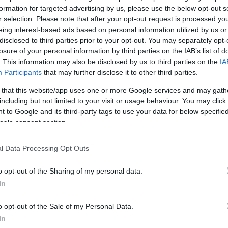
formation for targeted advertising by us, please use the below opt-out s
ονταν σε 7.
r selection. Please note that after your opt-out request is processed y
eing interest-based ads based on personal information utilized by us or
ια, οι καταρρακτώδεις βροχές στην περιοχή της Ντά
disclosed to third parties prior to your opt-out. You may separately opt-
losure of your personal information by third parties on the IAB’s list of
ίσιμο ενός αυτοκινητόδρομου που οδηγεί στο νότιο 
. This information may also be disclosed by us to third parties on the
IA
Participants
that may further disclose it to other third parties.
 that this website/app uses one or more Google services and may gath
including but not limited to your visit or usage behaviour. You may click 
 to Google and its third-party tags to use your data for below specifi
ogle consent section.
l Data Processing Opt Outs
o opt-out of the Sharing of my personal data.
In
o opt-out of the Sale of my Personal Data.
In