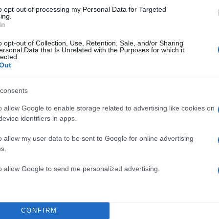
to opt-out of processing my Personal Data for Targeted
ing.
In
o opt-out of Collection, Use, Retention, Sale, and/or Sharing
ersonal Data that Is Unrelated with the Purposes for which it
lected.
Out
consents
o allow Google to enable storage related to advertising like cookies on
evice identifiers in apps.
o allow my user data to be sent to Google for online advertising
s.
to allow Google to send me personalized advertising.
CONFIRM