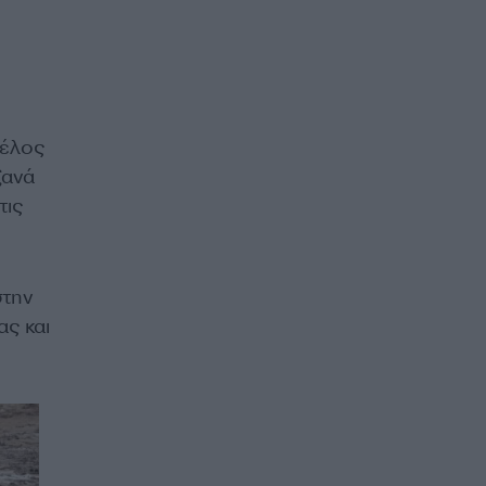
μέλος
ξανά
τις
στην
ας και