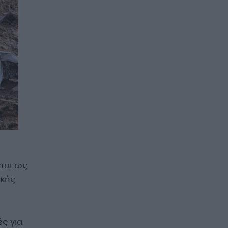
ται ως
ικής
ς για