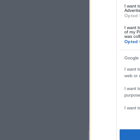
I want 
Advertis
Opted 
I want t
of my P
was col
Opted 
Google 
I want t
web or d
I want t
purpose
I want 