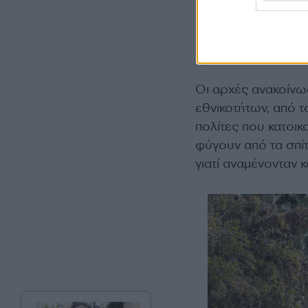
Εικόνες που μετέδ
σε ύψος τα τρία μ
Πέτρας και στην έ
Οι αρχές ανακοίνω
εθνικοτήτων, από 
πολίτες που κατοικ
φύγουν από τα σπί
γιατί αναμένονταν 