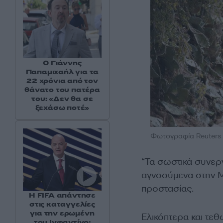
Ο Γιάννης
Παπαμιχαήλ για τα
22 χρόνια από τον
θάνατο του πατέρα
του: «Δεν θα σε
ξεχάσω ποτέ»
Φωτογραφία Reuters
“Τα σωστικά συνερ
αγνοούμενα στην Μ
προστασίας.
Η FIFA απάντησε
στις καταγγελίες
για την ερωμένη
Ελικόπτερα και τεθ
του Ινφαντίνο: