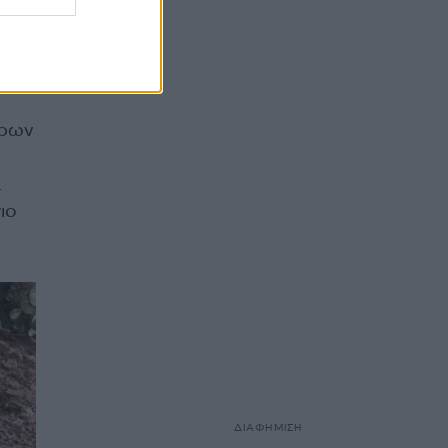
φτασαν
ης
όρων
α
ιο
ΔΙΑΦΗΜΙΣΗ