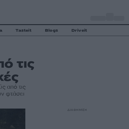
o
Αθήνα
34
C
a
Tasteit
Blogs
Driveit
πό τις
χές
ύς από τις
υν φτάσει
ΔΙΑΦΗΜΙΣΗ