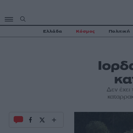
Μετάβαση
σε
περιεχόμενο
Ελλάδα
Κόσμος
Πολιτική
Ιορδα
κα
Δεν έχει 
καταρρακ