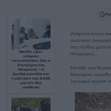
Προ
Ανάμεσα στους νεκρ
σωστικού συνεργεί
στο πένθος μετά τ
Marfin: «Δεν
πλημμύρες.
υπάρχει
ταυτοποίηση» λέει ο
δικηγόρος της
Μεταξύ των θυμάτω
46χρονης – Η
Μαντάμπα, νοτιοδυτ
ξανθιά κοτσίδα και
η εξέταση του 2022
ένα μικρό κορίτσι 
για την ίδια
υπόθεση