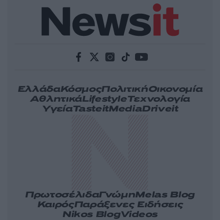
Ελλάδα
Κόσμος
Πολιτική
Οικονομία
Αθλητικά
Lifestyle
Τεχνολογία
Υγεία
Tasteit
Media
Driveit
Πρωτοσέλιδα
Γνώμη
Melas Blog
Καιρός
Παράξενες Ειδήσεις
Nikos Blog
Videos