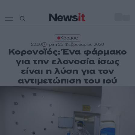
Μετάβαση
σε
o
31
περιεχόμενο
Κόσμος
22:10
Τρίτη 25 Φεβρουαρίου 2020
Κορονoϊός: Ένα φάρμακο
για την ελονοσία ίσως
είναι η λύση για τον
αντιμετώπιση του ιού