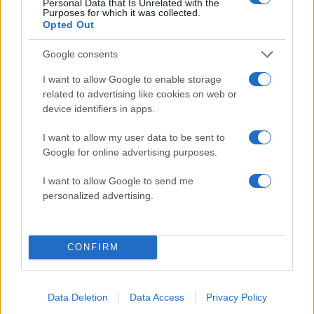
Personal Data that Is Unrelated with the
Purposes for which it was collected.
Opted Out
Σχολίασε εδώ
Google consents
50 /50
I want to allow Google to enable storage
related to advertising like cookies on web or
device identifiers in apps.
I want to allow my user data to be sent to
Google for online advertising purposes.
2000 /2000
I want to allow Google to send me
Υποβολή σχολίου
personalized advertising.
Όροι Χρήσης
. Το site προστατεύεται από reCAPTCHA, ισχύουν
Πολιτική Απορρήτου
&
Όροι Χρήσης
της Google.
CONFIRM
Κόσμος
ΕΙΔΗΣΕΙΣ
ΚΟΡΟΝΑΙΟΣ ΕΙΔΗΣΕΙΣ
ΚΟΡΟΝΑΙΟΣ ΕΠΙΔΗΜΙΑ
ΚΟΡΟΝΟΪΟΣ
Data Deletion
Data Access
Privacy Policy
ΚΟΡΟΝΟΙΟΣ ΚΡΟΥΣΜΑΤΑ