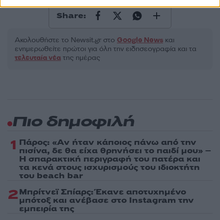
Share:
Ακολουθήστε το Νewsit.gr στο
Google News
και
ενημερωθείτε πρώτοι για όλη την ειδησεογραφία και τα
τελευταία νέα
της ημέρας
Πιο δημοφιλή
1
Πάρος: «Αν ήταν κάποιος πάνω από την
πισίνα, δε θα είχα θρηνήσει το παιδί μου» –
Η σπαρακτική περιγραφή του πατέρα και
τα κενά στους ισχυρισμούς του ιδιοκτήτη
του beach bar
2
Μπρίτνεϊ Σπίαρς: Έκανε αποτυχημένο
μπότοξ και ανέβασε στο Instagram την
εμπειρία της