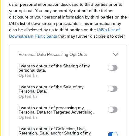
Αν τα χάσατε
us or personal information disclosed to third parties prior to
your opt-out. You may separately opt-out of the further
disclosure of your personal information by third parties on the
IAB’s list of downstream participants. This information may
also be disclosed by us to third parties on the
IAB’s List of
Downstream Participants
that may further disclose it to other
third parties.
Please note that this website/app uses one or more Google
Personal Data Processing Opt Outs
services and may gather and store information including but
not limited to your visit or usage behaviour. You may click to
I want to opt-out of the Sharing of my
Οι πρώτες δηλώσεις του
Παράταση για να δώσ
personal data.
grant or deny consent to Google and its third-party tags to
ιδιοκτήτη της πισίνας στην
εξηγήσεις πήραν ιδιοκτ
Opted In
use your data for below specified purposes in below Google
Πάρο στην οποία πνίγηκε ο
και χειριστής που
4χρονος - «Είχαμε
«πάρκαραν» το ελικόπ
consent section.
I want to opt-out of the Sale of my
προσπαθήσει να διώξουμε
στο Σαρακήνικο
Personal Data.
την οικογένεια»
Opted In
I want to opt-out of processing my
Personal Data for Targeted Advertising.
Σχόλια
Opted In
I want to opt-out of Collection, Use,
Retention, Sale, and/or Sharing of my