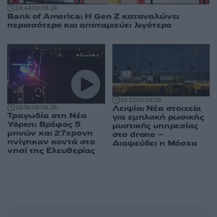
19:44
09.08.26
Bank of America: Η Gen Z καταναλώνει
περισσότερο και αποταμιεύει λιγότερο
18:12
09.08.26
Λειψία: Νέα στοιχεία
18:56
09.08.26
Τραγωδία στη Νέα
για εμπλοκή ρωσικής
Υόρκη: Βρέφος 5
μυστικής υπηρεσίας
μηνών και 27χρονη
στο drone –
πνίγηκαν κοντά στο
Διαψεύδει η Μόσχα
νησί της Ελευθερίας