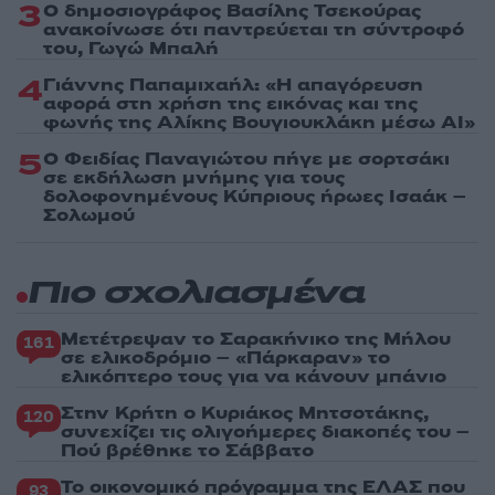
3
Ο δημοσιογράφος Βασίλης Τσεκούρας
ανακοίνωσε ότι παντρεύεται τη σύντροφό
του, Γωγώ Μπαλή
4
Γιάννης Παπαμιχαήλ: «Η απαγόρευση
αφορά στη χρήση της εικόνας και της
φωνής της Αλίκης Βουγιουκλάκη μέσω AI»
5
Ο Φειδίας Παναγιώτου πήγε με σορτσάκι
σε εκδήλωση μνήμης για τους
δολοφονημένους Κύπριους ήρωες Ισαάκ –
Σολωμού
Πιο σχολιασμένα
Μετέτρεψαν το Σαρακήνικο της Μήλου
161
σε ελικοδρόμιο – «Πάρκαραν» το
ελικόπτερο τους για να κάνουν μπάνιο
Στην Κρήτη ο Κυριάκος Μητσοτάκης,
120
συνεχίζει τις ολιγοήμερες διακοπές του –
Πού βρέθηκε το Σάββατο
Το οικονομικό πρόγραμμα της ΕΛΑΣ που
93