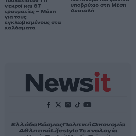
Τουλάχιστον 111
υποβρύχιο στη Μέση
νεκροί και 87
Ανατολή
τραυματίες – Μάχη
για τους
εγκλωβισμένους στα
χαλάσματα
Ελλάδα
Κόσμος
Πολιτική
Οικονομία
Αθλητικά
Lifestyle
Τεχνολογία