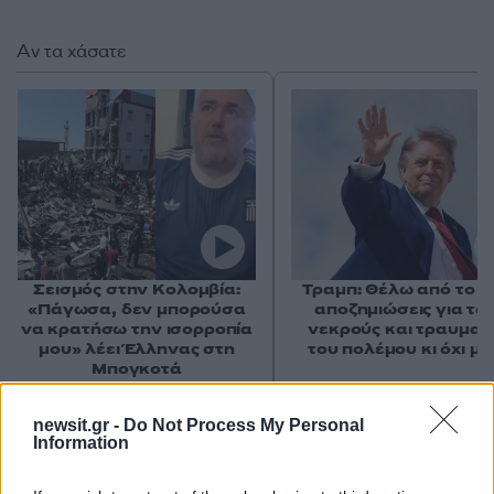
Αν τα χάσατε
Σεισμός στην Κολομβία:
Τραμπ: Θέλω από το Ι
«Πάγωσα, δεν μπορούσα
αποζημιώσεις για το
να κρατήσω την ισορροπία
νεκρούς και τραυματί
μου» λέει Έλληνας στη
του πολέμου κι όχι μ
Μπογκοτά
newsit.gr -
Do Not Process My Personal
Σχόλια
Information