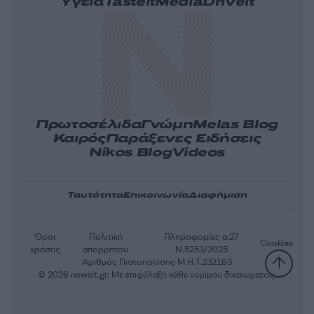
Υγεία
Tasteit
Media
Driveit
Πρωτοσέλιδα
Γνώμη
Melas Blog
Καιρός
Παράξενες Ειδήσεις
Nikos Blog
Videos
Ταυτότητα
Επικοινωνία
Διαφήμιση
Όροι
Πολιτική
Πληροφορίες α.27
Cookies
χρήσης
απορρήτου
Ν.5253/2025
Αριθμός Πιστοποίησης Μ.Η.Τ.232163
© 2026 newsit.gr. Με επιφύλαξη κάθε νομίμου δικαιώματος.