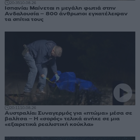
20:35
10.08.26
Ισπανία: Μαίνεται η μεγάλη φωτιά στην
Ανδαλουσία – 800 άνθρωποι εγκατέλειψαν
τα σπίτια τους
20:11
10.08.26
Αυστραλία: Συναγερμός για «πτώμα» μέσα σε
βαλίτσα – Η «σορός» τελικά ανήκε σε μια
«εξαιρετικά ρεαλιστική κούκλα»