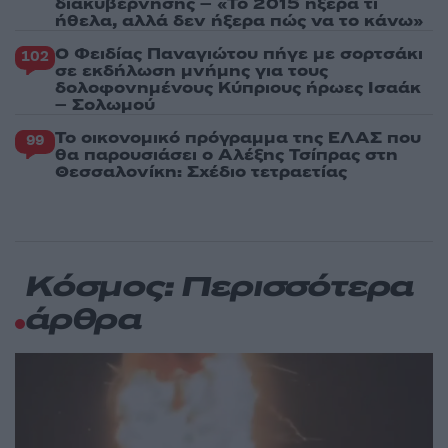
διακυβέρνησης – «Το 2015 ήξερα τι
ήθελα, αλλά δεν ήξερα πώς να το κάνω»
Ο Φειδίας Παναγιώτου πήγε με σορτσάκι
102
σε εκδήλωση μνήμης για τους
δολοφονημένους Κύπριους ήρωες Ισαάκ
– Σολωμού
Το οικονομικό πρόγραμμα της ΕΛΑΣ που
99
θα παρουσιάσει ο Αλέξης Τσίπρας στη
Θεσσαλονίκη: Σχέδιο τετραετίας
Κόσμος: Περισσότερα
άρθρα