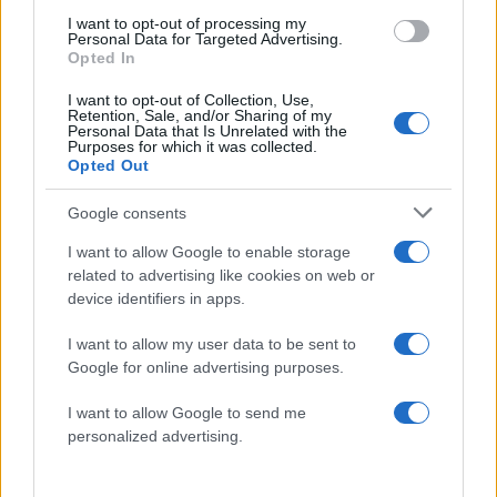
I want to opt-out of processing my
Share:
Personal Data for Targeted Advertising.
Opted In
Ακολουθήστε το Νewsit.gr στο
Google News
και
I want to opt-out of Collection, Use,
ενημερωθείτε πρώτοι για όλη την ειδησεογραφία και τα
Retention, Sale, and/or Sharing of my
τελευταία νέα
της ημέρας
Personal Data that Is Unrelated with the
Purposes for which it was collected.
Opted Out
Google consents
I want to allow Google to enable storage
Πιο δημοφιλή
related to advertising like cookies on web or
device identifiers in apps.
1
Βελτιωμένη η εικόνα της φωτιάς στον
Κουβαρά: Παραδόθηκαν στις φλόγες
I want to allow my user data to be sent to
κτηνοτροφικές μονάδες – Εκκενώθηκε ο
Google for online advertising purposes.
Άγιος Στυλιανός
2
Η Μαρία Καρυστιανού απαντά για τις
I want to allow Google to send me
μαζικές αποχωρήσεις: Είχαμε αντιληφθεί
personalized advertising.
το παρακίνημα, ο Θανάσης Αυγερινός μας
προσέγγισε