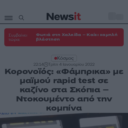
Μετάβαση
σε
o
30
περιεχόμενο
Φωτιά στη Χαλκίδα – Καίει χαμηλή
Συμβαίνει
βλάστηση
τώρα:
Κόσμος
22:14
Τρίτη 4 Ιανουαρίου 2022
Κορονοϊός: «Φάμπρικα» με
μαϊμού rapid test σε
καζίνο στα Σκόπια –
Ντοκουμέντο από την
κομπίνα