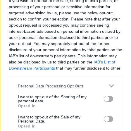
If you wish to opt-out of the sale, sharing to third parties, or
processing of your personal or sensitive information for
targeted advertising by us, please use the below opt-out
Σχολίασε εδώ
section to confirm your selection. Please note that after your
opt-out request is processed you may continue seeing
interest-based ads based on personal information utilized by
us or personal information disclosed to third parties prior to
50 /50
your opt-out. You may separately opt-out of the further
disclosure of your personal information by third parties on the
IAB’s list of downstream participants. This information may
also be disclosed by us to third parties on the
IAB’s List of
Downstream Participants
that may further disclose it to other
2000 /2000
third parties.
Υποβολή σχολίου
Please note that this website/app uses one or more Google
Personal Data Processing Opt Outs
services and may gather and store information including but
not limited to your visit or usage behaviour. You may click to
I want to opt-out of the Sharing of my
Όροι Χρήσης
. Το site προστατεύεται από reCAPTCHA, ισχύουν
personal data.
Πολιτική Απορρήτου
&
Όροι Χρήσης
της Google.
grant or deny consent to Google and its third-party tags to
Opted In
use your data for below specified purposes in below Google
Κόσμος
consent section.
I want to opt-out of the Sale of my
RAPID TEST
ΒΟΡΕΙΑ ΜΑΚΕΔΟΝΙΑ
Personal Data.
Opted In
ΚΑΖΙΝΟ
ΠΛΑΣΤΑ ΠΙΣΤΟΠΟΙΗΤΙΚΑ