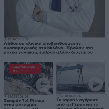
19:09
10.08.26
Λάθος σε κλινική υποβοηθούμενης
αναπαραγωγής στο Μιλάνο - Έβαλαν στη
μήτρα γυναίκας έμβρυο άλλου ζευγαριού
Ανανεώθηκε πριν
53 λεπτά
17:18
10.08.26
18:21
10.08.26
Το Ισραήλ αγόρασε
Σεισμός 7,4 Ρίχτερ
από τη Γερμανία το
στην Κολομβία:
πιο ισχυρό και φονικό