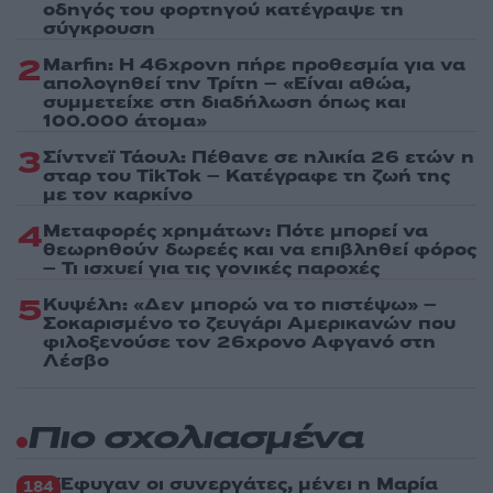
οδηγός του φορτηγού κατέγραψε τη
σύγκρουση
2
Marfin: Η 46χρονη πήρε προθεσμία για να
απολογηθεί την Τρίτη – «Είναι αθώα,
συμμετείχε στη διαδήλωση όπως και
100.000 άτομα»
3
Σίντνεϊ Τάουλ: Πέθανε σε ηλικία 26 ετών η
σταρ του TikTok – Kατέγραφε τη ζωή της
με τον καρκίνο
4
Μεταφορές χρημάτων: Πότε μπορεί να
θεωρηθούν δωρεές και να επιβληθεί φόρος
– Τι ισχυεί για τις γονικές παροχές
5
Κυψέλη: «Δεν μπορώ να το πιστέψω» –
Σοκαρισμένο το ζευγάρι Αμερικανών που
φιλοξενούσε τον 26χρονο Αφγανό στη
Λέσβο
Πιο σχολιασμένα
Έφυγαν οι συνεργάτες, μένει η Μαρία
184