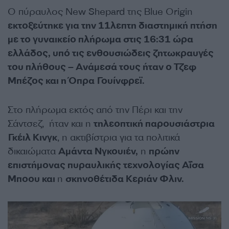
Ο πύραυλος New Shepard της Blue Origin
εκτοξεύτηκε για την 11λεπτη διαστημική πτήση
με το γυναικείο πλήρωμα στις 16:31 ώρα
ελλάδος, υπό τις ενθουσιώδεις ζητωκραυγές
του πλήθους – Ανάμεσά τους ήταν ο Τζεφ
Μπέζος και η Όπρα Γουίνφρεϊ.
Στο πλήρωμα εκτός από την Πέρι και την
Σάντσεζ, ήταν και η
τηλεοπτική παρουσιάστρια
Γκέιλ Κινγκ
, η ακτιβίστρια για τα πολιτικά
δικαιώματα
Αμάντα Νγκουιέν,
η
πρώην
επιστήμονας πυραυλικής τεχνολογίας Αΐσα
Μποου και
η
σκηνοθέτιδα Κεριάν Φλιν.