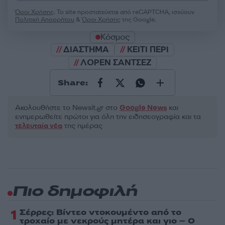
Όροι Χρήσης
. Το site προστατεύεται από reCAPTCHA, ισχύουν
Πολιτική Απορρήτου
&
Όροι Χρήσης
της Google.
Κόσμος
ΔΙΑΣΤΗΜΑ
ΚΕΙΤΙ ΠΕΡΙ
ΛΟΡΕΝ ΣΑΝΤΣΕΖ
Share:
Ακολουθήστε το Νewsit.gr στο
Google News
και
ενημερωθείτε πρώτοι για όλη την ειδησεογραφία και τα
τελευταία νέα
της ημέρας
Πιο δημοφιλή
1
Σέρρες: Βίντεο ντοκουμέντο από το
τροχαίο με νεκρούς μητέρα και γιο – Ο