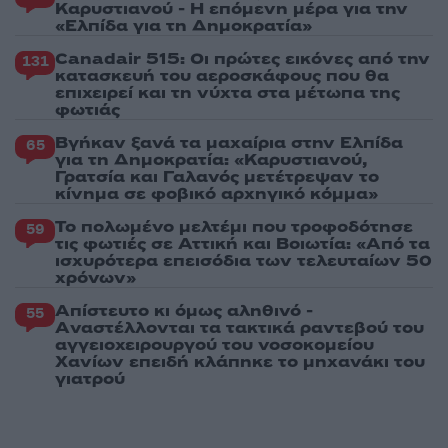
Καρυστιανού - Η επόμενη μέρα για την
«Ελπίδα για τη Δημοκρατία»
Canadair 515: Οι πρώτες εικόνες από την
131
κατασκευή του αεροσκάφους που θα
επιχειρεί και τη νύχτα στα μέτωπα της
φωτιάς
Βγήκαν ξανά τα μαχαίρια στην Ελπίδα
65
για τη Δημοκρατία: «Καρυστιανού,
Γρατσία και Γαλανός μετέτρεψαν το
κίνημα σε φοβικό αρχηγικό κόμμα»
Το πολωμένο μελτέμι που τροφοδότησε
59
τις φωτιές σε Αττική και Βοιωτία: «Από τα
ισχυρότερα επεισόδια των τελευταίων 50
χρόνων»
Απίστευτο κι όμως αληθινό -
55
Aναστέλλονται τα τακτικά ραντεβού του
αγγειοχειρουργού του νοσοκομείου
Χανίων επειδή κλάπηκε το μηχανάκι του
γιατρού