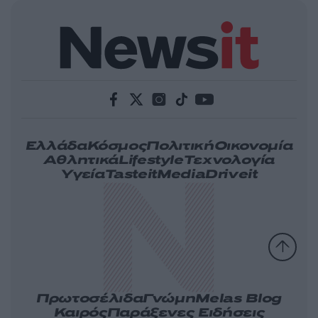
Ελλάδα
Κόσμος
Πολιτική
Οικονομία
Αθλητικά
Lifestyle
Τεχνολογία
Υγεία
Tasteit
Media
Driveit
Πρωτοσέλιδα
Γνώμη
Melas Blog
Καιρός
Παράξενες Ειδήσεις