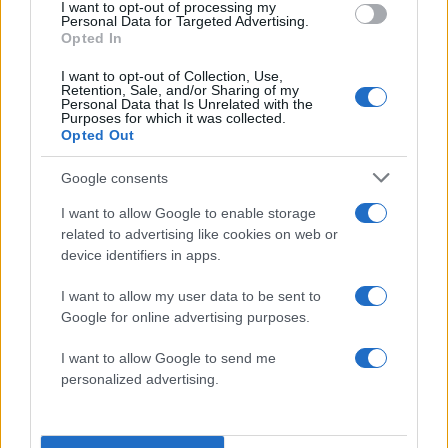
I want to opt-out of processing my
Personal Data for Targeted Advertising.
«Δεν μπορώ να το εκφράσω με λόγια».
Opted In
I want to opt-out of Collection, Use,
Έκανε μια παύση πριν προσθέσει: «Κοίταξα έξω
Retention, Sale, and/or Sharing of my
Personal Data that Is Unrelated with the
από το παράθυρο και είδαμε το φεγγάρι».
Purposes for which it was collected.
Opted Out
Google consents
I want to allow Google to enable storage
related to advertising like cookies on web or
device identifiers in apps.
I want to allow my user data to be sent to
Google for online advertising purposes.
I want to allow Google to send me
personalized advertising.
Η ιστορική στιγμή της εκτόξευσης του Blue Origin
/ Blue Origin/
Handout via REUTERS