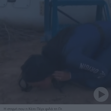
Η στιγμή που η Κέιτι Πέρι φιλά τη Γη