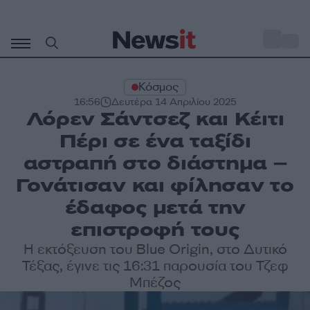
Μετάβαση
σε
o
29
περιεχόμενο
Κόσμος
16:56
Δευτέρα 14 Απριλίου 2025
Λόρεν Σάντσεζ και Κέιτι
Πέρι σε ένα ταξίδι
αστραπή στο διάστημα –
Γονάτισαν και φίλησαν το
έδαφος μετά την
επιστροφή τους
Η εκτόξευση του Blue Origin, στο Δυτικό
Τέξας, έγινε τις 16:31 παρουσία του Τζεφ
Μπέζος