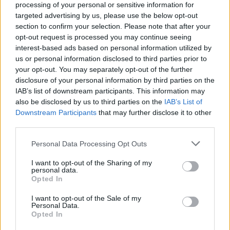
processing of your personal or sensitive information for
targeted advertising by us, please use the below opt-out
Η μέγιστη ταχύτητα της κάψουλας ήταν 2.300
section to confirm your selection. Please note that after your
μίλια/ώρα, δηλαδή τρεις φορές μεγαλύτερη από
opt-out request is processed you may continue seeing
interest-based ads based on personal information utilized by
την ταχύτητα του ήχου.
us or personal information disclosed to third parties prior to
your opt-out. You may separately opt-out of the further
Πρόκειται για την πρώτη αμιγώς γυναικεία
disclosure of your personal information by third parties on the
IAB’s list of downstream participants. This information may
αποστολή από το 1963, όταν η Ρωσίδα
also be disclosed by us to third parties on the
IAB’s List of
κοσμοναύτης Βαλεντίνα Τερεσκόβα ταξίδεψε
Downstream Participants
that may further disclose it to other
μόνη της στο διάστημα, στο πλαίσιο του
third parties.
σοβιετικού διαστημικού προγράμματος.
Please note that this website/app uses one or more Google
Personal Data Processing Opt Outs
services and may gather and store information including but
not limited to your visit or usage behaviour. You may click to
I want to opt-out of the Sharing of my
Σάντσεζ: Παντρεύομαι, έπρεπε να
personal data.
grant or deny consent to Google and its third-party tags to
Opted In
επιστρέψω
use your data for below specified purposes in below Google
consent section.
I want to opt-out of the Sale of my
Personal Data.
«Είμαι τόσο περήφανη για αυτό το πλήρωμα»,
Opted In
είπε με δάκρυα στα μάτια η Lauren Sánchez.