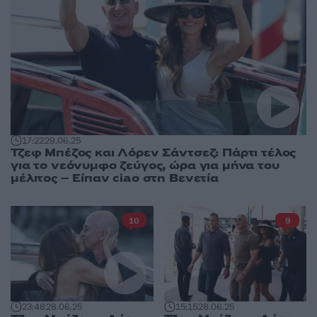
17:22
29.06.25
Τζεφ Μπέζος και Λόρεν Σάντσεζ: Πάρτι τέλος
για το νεόνυμφο ζεύγος, ώρα για μήνα του
μέλιτος – Είπαν ciao στη Βενετία
10
9
15:15
28.06.25
23:48
28.06.25