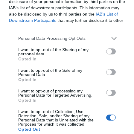
disclosure of your personal information by third parties on the
IAB’s list of downstream participants. This information may
also be disclosed by us to third parties on the
IAB’s List of
Downstream Participants
that may further disclose it to other
third parties.
Please note that this website/app uses one or more Google
Personal Data Processing Opt Outs
services and may gather and store information including but
not limited to your visit or usage behaviour. You may click to
I want to opt-out of the Sharing of my
personal data.
grant or deny consent to Google and its third-party tags to
Opted In
use your data for below specified purposes in below Google
consent section.
I want to opt-out of the Sale of my
Personal Data.
Opted In
11:31
28.06.25
I want to opt-out of processing my
Τζεφ Μπέζος – Λόρεν Σάντσεζ: Ο γάμος στη
Personal Data for Targeted Advertising.
Βενετία, το νυφικό και οι ετοιμασίες της νύφης
Opted In
μέσα από νέες εικόνες
I want to opt-out of Collection, Use,
Retention, Sale, and/or Sharing of my
Personal Data that Is Unrelated with the
16
Purposes for which it was collected.
Opted Out