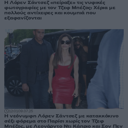
Η Λόρεν Σάντσεζ «πείραξε» τις νυφικές
φωτογραφίες με τον Τζεφ Μπέζος: Χέρια με
πολλούς αντίχειρες και κουμπιά που
εξαφανίζονται
12:01
09.07.25
Η νεόνυμφη Λόρεν Σάντσεζ με κατακκόκινο
σέξι φόρεμα στο Παρίσι χωρίς τον Τζεφ
Μπέζος, με Λεονάρντο Ντι Κάπριο και Σον Πεν