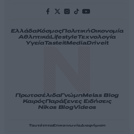
Ελλάδα
Κόσμος
Πολιτική
Οικονομία
Αθλητικά
Lifestyle
Τεχνολογία
Υγεία
Tasteit
Media
Driveit
Πρωτοσέλιδα
Γνώμη
Melas Blog
Καιρός
Παράξενες Ειδήσεις
Nikos Blog
Videos
Ταυτότητα
Επικοινωνία
Διαφήμιση