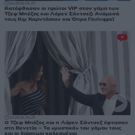
16:39
26.06.25
Κατέφθασαν οι πρώτοι VIP στον γάμο των
Τζεφ Μπέζος και Λόρεν Σάντσεζ: Ανάμεσά
τους Κιμ Καρντάσιαν και Όπρα Γουίνφρεϊ
6
10:26
26.06.25
O Τζεφ Μπέζος και η Λόρεν Σάντσεζ έφτασαν
στη Βενετία – Τα «μυστικά» του γάμoυ τους
και οι διάσημοι καλεσμένοι