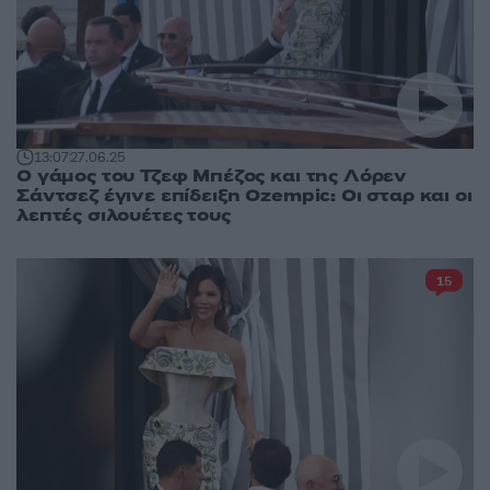
13:07
27.06.25
Ο γάμος του Τζεφ Μπέζος και της Λόρεν
Σάντσεζ έγινε επίδειξη Ozempic: Οι σταρ και οι
λεπτές σιλουέτες τους
15