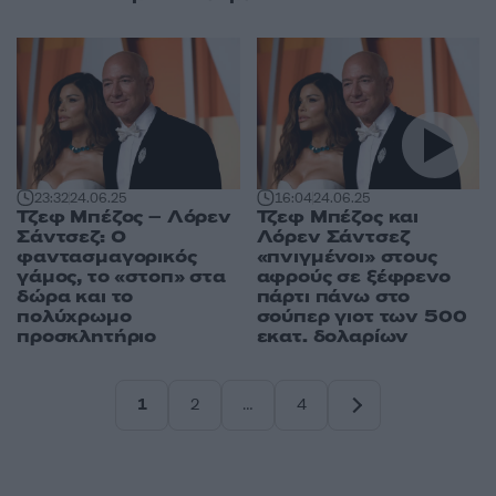
23:32
24.06.25
16:04
24.06.25
Τζεφ Μπέζος – Λόρεν
Τζεφ Μπέζος και
Σάντσεζ: Ο
Λόρεν Σάντσεζ
φαντασμαγορικός
«πνιγμένοι» στους
γάμος, το «στοπ» στα
αφρούς σε ξέφρενο
δώρα και το
πάρτι πάνω στο
πολύχρωμο
σούπερ γιοτ των 500
προσκλητήριο
εκατ. δολαρίων
1
2
…
4
Σελίδα
Σελίδα
Σελίδα