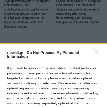
Τζεφ Μπέζος – Λόρεν
Τζεφ Μπέζος – Λόρεν
Σάντσεζ: Το τελικό
Σάντσεζ: Το
πάρτι σε μεσαιωνικό
παθιασμένο φιλί των
ναυπηγείο της
νεόνυμφων πριν το
Βενετίας με Lady
πιτζάμα πάρτι και η
Gaga και Έλτον Τζον
νέα διαδήλωση σε
βάρος τους
ΔΙΑΦΗΜΙΣΗ
newsit.gr -
Do Not Process My Personal
Information
If you wish to opt-out of the sale, sharing to third parties, or
processing of your personal or sensitive information for
targeted advertising by us, please use the below opt-out
section to confirm your selection. Please note that after your
opt-out request is processed you may continue seeing
interest-based ads based on personal information utilized by
us or personal information disclosed to third parties prior to
your opt-out. You may separately opt-out of the further