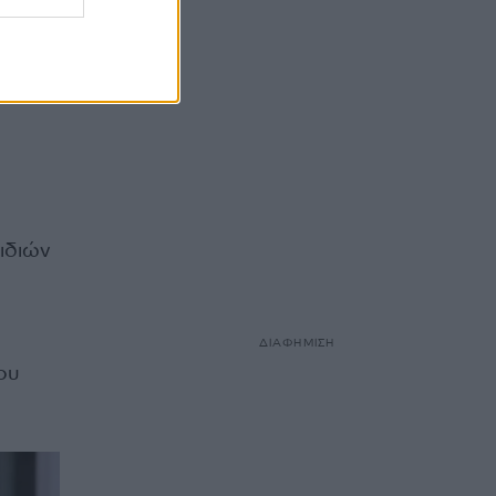
ople
ged
ιδιών
ΔΙΑΦΗΜΙΣΗ
ου