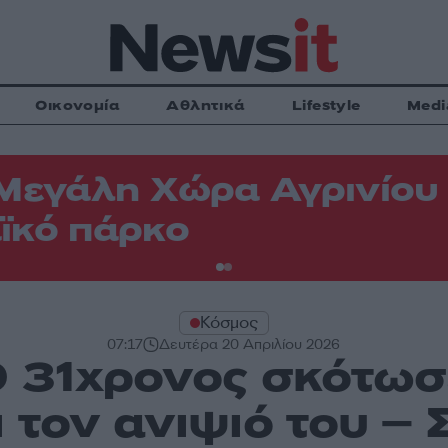
Οικονομία
Αθλητικά
Lifestyle
Medi
Μεγάλη Χώρα Αγρινίου -
ϊκό πάρκο
Κόσμος
07:17
Δευτέρα 20 Απριλίου 2026
Ο 31χρονος σκότωσε
ι τον ανιψιό του –