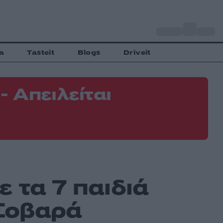
o
Αθήνα
33
C
a
Tasteit
Blogs
Driveit
 Απειλείται
Φ
Ε
 τα 7 παιδιά
 Σοβαρά