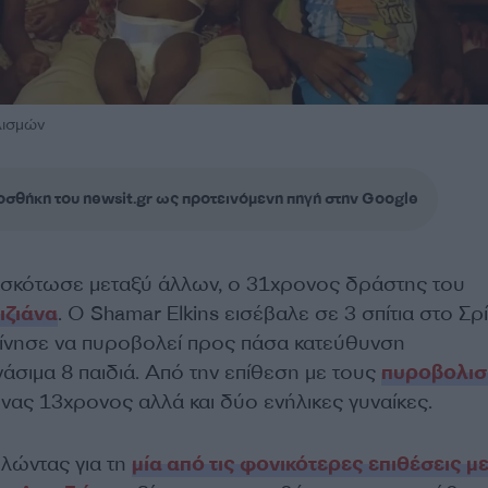
λισμών
σθήκη του newsit.gr ως προτεινόμενη πηγή στην Google
υ, σκότωσε μεταξύ άλλων, ο 31χρονος δράστης του
ιζιάνα
. Ο Shamar Elkins εισέβαλε σε 3 σπίτια στο Σρ
εκίνησε να πυροβολεί προς πάσα κατεύθυνση
άσιμα 8 παιδιά. Από την επίθεση με τους
πυροβολι
ένας 13χρονος αλλά και δύο ενήλικες γυναίκες.
ιλώντας για τη
μία από τις φονικότερες επιθέσεις μ