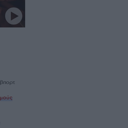
ίβπορτ
σμούς
ε