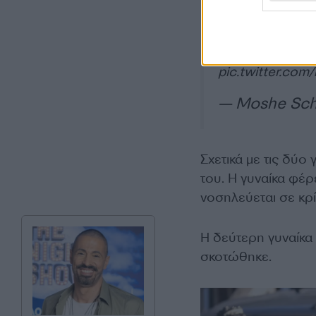
shooting in Shre
were shot in tot
gunman was later
pic.twitter.co
— Moshe Sc
Σχετικά με τις δύο 
του. Η γυναίκα φέ
νοσηλεύεται σε κρί
Η δεύτερη γυναίκα 
σκοτώθηκε.