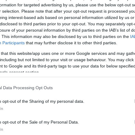
formation for targeted advertising by us, please use the below opt-out s
έως 11 χρόνων.
r selection. Please note that after your opt-out request is processed y
eing interest-based ads based on personal information utilized by us or
αυματίστηκε απλά, γλίτωσε από τους πυροβολισμού
disclosed to third parties prior to your opt-out. You may separately opt-
losure of your personal information by third parties on the IAB’s list of
 τη στέγη
του σπιτιού τη στιγμή των πυροβολισμών.
. This information may also be disclosed by us to third parties on the
IA
Participants
that may further disclose it to other third parties.
 κατάγματα, αναμένεται να αναρρώσει.
 that this website/app uses one or more Google services and may gath
including but not limited to your visit or usage behaviour. You may click 
ΔΙΑΦΗΜΙΣΗ
 to Google and its third-party tags to use your data for below specifi
ogle consent section.
l Data Processing Opt Outs
o opt-out of the Sharing of my personal data.
In
o opt-out of the Sale of my Personal Data.
In