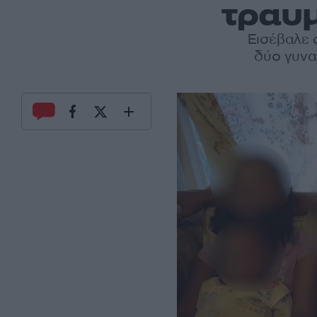
τραυμ
Εισέβαλε σ
δύο γυνα