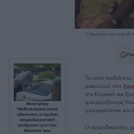
Ο δράστης των πυροβο
Προ
Τα επτά παιδιά το
μακελειού στη
Λου
την Κυριακή και ξ
τραυματίζοντας θαν
Μυστράς:
Παθολογικά αίτια
τραυματίστηκε και 
«δείχνει» η πρώτη
ιατροδικαστική
εκτίμηση για τον
Ο ιατροδικαστής, μ
θάνατο του