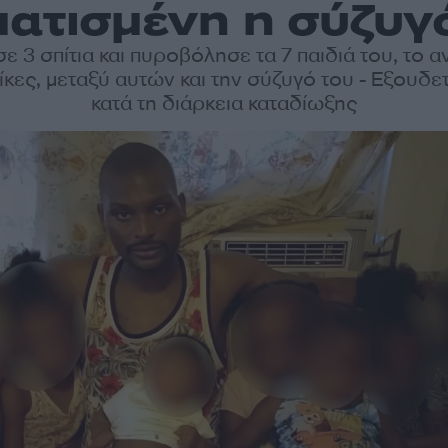
ατισμένη η σύζυγ
ε 3 σπίτια και πυροβόλησε τα 7 παιδιά του, το αν
ίκες, μεταξύ αυτών και την σύζυγό του - Εξουδ
κατά τη διάρκεια καταδίωξης