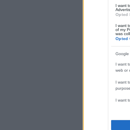
I want 
Advertis
Opted 
I want t
of my P
was col
Opted 
Google 
I want t
web or d
I want t
purpose
I want 
BREAKING: Eight 