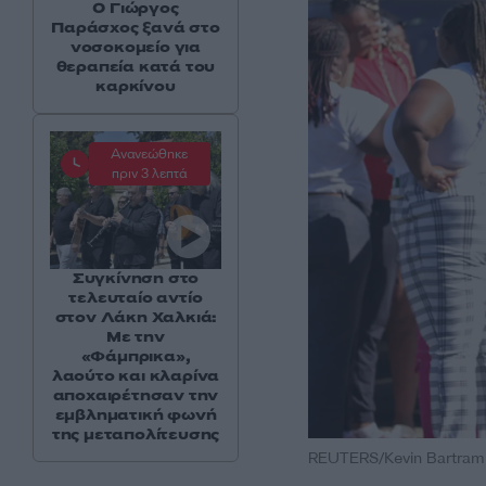
O Γιώργος
Παράσχος ξανά στο
νοσοκομείο για
θεραπεία κατά του
καρκίνου
Ανανεώθηκε
πριν 3 λεπτά
Συγκίνηση στο
τελευταίο αντίο
στον Λάκη Χαλκιά:
Με την
«Φάμπρικα»,
λαούτο και κλαρίνα
αποχαιρέτησαν την
εμβληματική φωνή
της μεταπολίτευσης
REUTERS/Kevin Bartram