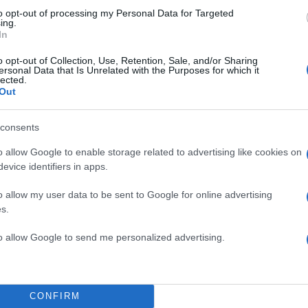
to opt-out of processing my Personal Data for Targeted
ing.
In
o opt-out of Collection, Use, Retention, Sale, and/or Sharing
ersonal Data that Is Unrelated with the Purposes for which it
lected.
Out
consents
o allow Google to enable storage related to advertising like cookies on
evice identifiers in apps.
o allow my user data to be sent to Google for online advertising
s.
to allow Google to send me personalized advertising.
CONFIRM
children were killed early this morning in a mass