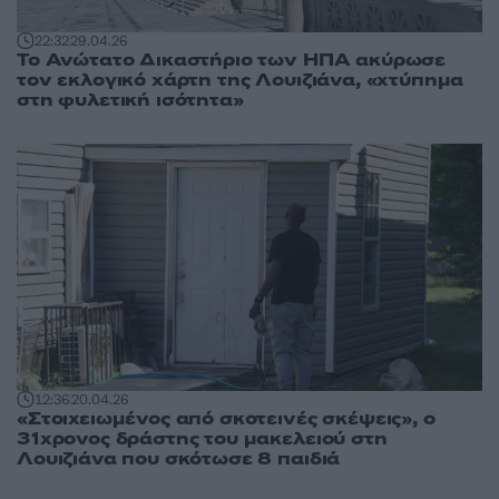
22:32
29.04.26
Το Ανώτατο Δικαστήριο των ΗΠΑ ακύρωσε
τον εκλογικό χάρτη της Λουιζιάνα, «χτύπημα
στη φυλετική ισότητα»
12:36
20.04.26
«Στοιχειωμένος από σκοτεινές σκέψεις», o
31χρονος δράστης του μακελειού στη
Λουιζιάνα που σκότωσε 8 παιδιά