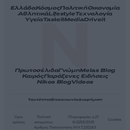
Ελλάδα
Κόσμος
Πολιτική
Οικονομία
Αθλητικά
Lifestyle
Τεχνολογία
Υγεία
Tasteit
Media
Driveit
Πρωτοσέλιδα
Γνώμη
Melas Blog
Καιρός
Παράξενες Ειδήσεις
Nikos Blog
Videos
Ταυτότητα
Επικοινωνία
Διαφήμιση
Όροι
Πολιτική
Πληροφορίες α.27
Cookies
χρήσης
απορρήτου
Ν.5253/2025
Αριθμός Πιστοποίησης Μ.Η.Τ.232163