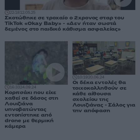
22:18
12.05.25
Σκοτώθηκε σε τροχαίο ο 2χρονος σταρ του
TikTok «Okay Baby» - «Δεν ήταν σωστά
δεμένος στο παιδικό κάθισμα ασφαλείας»
10:19
20.06.24
Οι δέκα εντολές θα
τοιχοκολληθούν σε
16:33
24.09.24
Κοριτσάκι που είχε
κάθε αίθουσα
χαθεί σε δάσος στη
σχολείου της
Λουιζιάνα
Λουιζιάνας - Σάλος για
υπνοβατώντας
την απόφαση
εντοπίστηκε από
drone με θερμική
κάμερα