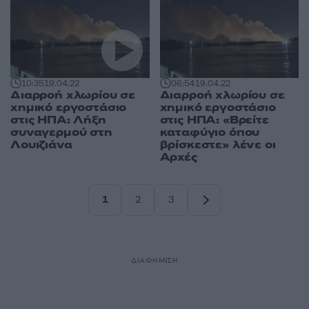
10:35
19.04.22
06:54
19.04.22
Διαρροή χλωρίου σε
Διαρροή χλωρίου σε
χημικό εργοστάσιο
χημικό εργοστάσιο
στις ΗΠΑ: Λήξη
στις ΗΠΑ: «Βρείτε
συναγερμού στη
καταφύγιο όπου
Λουιζιάνα
βρίσκεστε» λένε οι
Αρχές
1
2
3
Σελίδα
Σελίδα
Σελίδα
ΔΙΑΦΗΜΙΣΗ