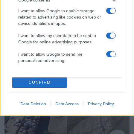
Google consents
I want to allow Google to enable storage
related to advertising like cookies on web or
device identifiers in apps.
11:58
21.03.24
20 χρόνια κάθειρξης στους γονείς που
άφησαν την κόρη τους να «λιώσει» στον
I want to allow my user data to be sent to
καναπέ – Σοκαρίστηκε ο ιατροδικαστής
Google for online advertising purposes.
I want to allow Google to send me
personalized advertising.
CONFIRM
Data Deletion
Data Access
Privacy Policy