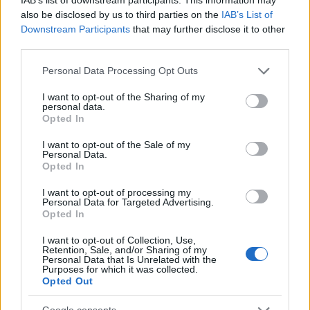
also be disclosed by us to third parties on the
IAB’s List of
Downstream Participants
that may further disclose it to other
third parties.
Please note that this website/app uses one or more Google
Personal Data Processing Opt Outs
services and may gather and store information including but
not limited to your visit or usage behaviour. You may click to
I want to opt-out of the Sharing of my
personal data.
11:19
22.05.24
grant or deny consent to Google and its third-party tags to
Opted In
«Επικίνδυνο» το χάπι της άμβλωσης λέει η
use your data for below specified purposes in below Google
Βουλή της Λουιζιάνας και ζητά περιορισμούς
consent section.
στη χρήση του
I want to opt-out of the Sale of my
Personal Data.
Opted In
I want to opt-out of processing my
Personal Data for Targeted Advertising.
Opted In
I want to opt-out of Collection, Use,
Retention, Sale, and/or Sharing of my
Personal Data that Is Unrelated with the
Purposes for which it was collected.
Opted Out