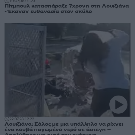
10:07
08.01.23
Πίτμπουλ κατασπάραξε 7χρονη στη Λουιζιάνα
- Έκαναν ευθανασία στον σκύλο
22:07
28.12.22
Λουιζιάνα: Σάλος με μια υπάλληλο να ρίχνει
ένα κουβά παγωμένο νερό σε άστεγη –