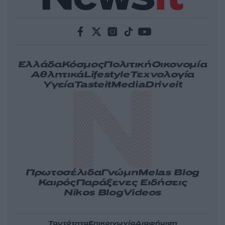
Ελλάδα
Κόσμος
Πολιτική
Οικονομία
Αθλητικά
Lifestyle
Τεχνολογία
Υγεία
Tasteit
Media
Driveit
Πρωτοσέλιδα
Γνώμη
Melas Blog
Καιρός
Παράξενες Ειδήσεις
Nikos Blog
Videos
Ταυτότητα
Επικοινωνία
Διαφήμιση