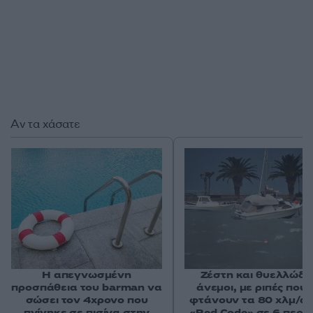
Αν τα χάσατε
Η απεγνωσμένη
Ζέστη και θυελλώδε
προσπάθεια του barman να
άνεμοι, με ριπές που 
σώσει τον 4χρονο που
φτάνουν τα 80 χλμ/ώρ
πνίγηκε σε πισίνα στην
«Red Code» σε 6 περιο