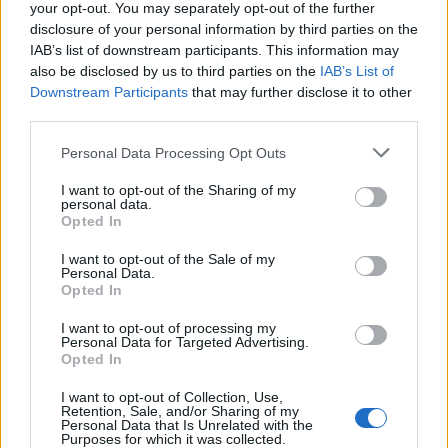
your opt-out. You may separately opt-out of the further
disclosure of your personal information by third parties on the
Όροι Χρήσης
. Το site προστατεύεται από reCAPTCHA, ισχύουν
Πολιτική Απορρήτου
&
Όροι Χρήσης
της Google.
IAB’s list of downstream participants. This information may
also be disclosed by us to third parties on the
IAB’s List of
Κόσμος
Downstream Participants
that may further disclose it to other
ΑΦΡΙΚΗ
ΕΝΤΟΜΑ
ΕΥΡΩΠΗ
ΖΩΑ
third parties.
ΝΥΧΤΕΡΙΔΕΣ
ΠΤΗΝΑ
ΦΙΛΟΖΩΟΙ
Please note that this website/app uses one or more Google
Personal Data Processing Opt Outs
services and may gather and store information including but
Share:
not limited to your visit or usage behaviour. You may click to
I want to opt-out of the Sharing of my
personal data.
grant or deny consent to Google and its third-party tags to
Opted In
Ακολουθήστε το Νewsit.gr στο
Google News
και
use your data for below specified purposes in below Google
ενημερωθείτε πρώτοι για όλη την ειδησεογραφία και τα
consent section.
I want to opt-out of the Sale of my
τελευταία νέα
της ημέρας
Personal Data.
Opted In
I want to opt-out of processing my
Personal Data for Targeted Advertising.
Opted In
Πιο δημοφιλή
I want to opt-out of Collection, Use,
Retention, Sale, and/or Sharing of my
Personal Data that Is Unrelated with the
1
Η Άννα Βίσση ξετρελάθηκε με μπάντα που
Purposes for which it was collected.