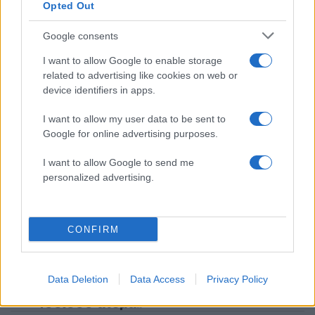
έπαιζε Τσιτσάνη στο Φισκάρδο και τους
Opted Out
πρότεινε συνεργασία
2
Μαριζέτα Αντωνοπούλου στο newsit.gr: Οι
Google consents
“σωτήρες” ανήκουν στο χρονοντούλαπο
της ιστορίας
I want to allow Google to enable storage
related to advertising like cookies on web or
3
Κωνσταντίνος Αργυρός και Αλεξάνδρα
device identifiers in apps.
Νίκα κάνουν διακοπές με πολυτελές γιοτ
με τα δύο παιδιά τους
I want to allow my user data to be sent to
4
Θρήνος για τον Λιονέλ Μέσι – Πέθανε ο
Google for online advertising purposes.
πατέρας του, Χόρχε
I want to allow Google to send me
5
Το 5ο πακέτο βίντεο και φωτογραφιών με
UFO από το Πεντάγωνο - Το «τρίγωνο» και
personalized advertising.
οι «ψυχρές σφαίρες»
CONFIRM
Πιο σχολιασμένα
Marfin: Η 46χρονη πήρε προθεσμία για
104
να απολογηθεί την Τρίτη – «Είναι αθώα,
Data Deletion
Data Access
Privacy Policy
συμμετείχε στη διαδήλωση όπως και
100.000 άτομα»