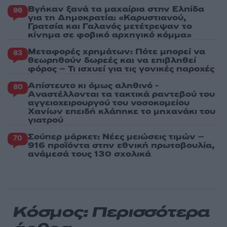
Βγήκαν ξανά τα μαχαίρια στην Ελπίδα
96
για τη Δημοκρατία: «Καρυστιανού,
Γρατσία και Γαλανός μετέτρεψαν το
κίνημα σε φοβικό αρχηγικό κόμμα»
Μεταφορές χρημάτων: Πότε μπορεί να
83
θεωρηθούν δωρεές και να επιβληθεί
φόρος – Τι ισχυεί για τις γονικές παροχές
Απίστευτο κι όμως αληθινό -
80
Aναστέλλονται τα τακτικά ραντεβού του
αγγειοχειρουργού του νοσοκομείου
Χανίων επειδή κλάπηκε το μηχανάκι του
γιατρού
Σούπερ μάρκετ: Νέες μειώσεις τιμών –
70
916 προϊόντα στην εθνική πρωτοβουλία,
ανάμεσά τους 130 σχολικά
Κόσμος: Περισσότερα