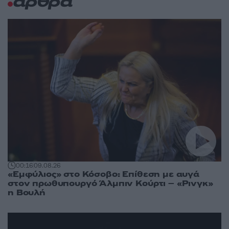
άρθρα
00:16
09.08.26
«Εμφύλιος» στο Κόσοβο: Επίθεση με αυγά
στον πρωθυπουργό Άλμπιν Κούρτι – «Ρινγκ»
η Βουλή