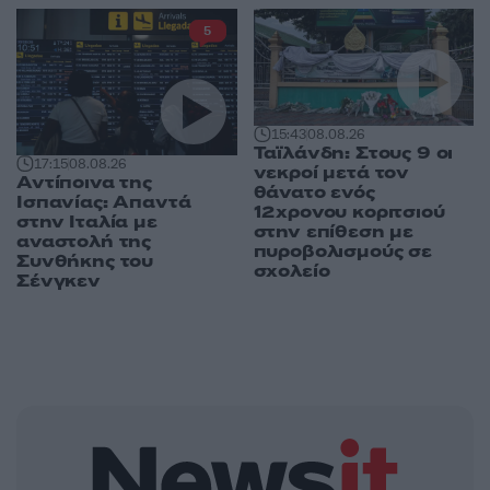
5
15:43
08.08.26
Ταϊλάνδη: Στους 9 οι
17:15
08.08.26
νεκροί μετά τον
Αντίποινα της
θάνατο ενός
Ισπανίας: Απαντά
12χρονου κοριτσιού
στην Ιταλία με
στην επίθεση με
αναστολή της
πυροβολισμούς σε
Συνθήκης του
σχολείο
Σένγκεν