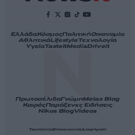
Ελλάδα
Κόσμος
Πολιτική
Οικονομία
Αθλητικά
Lifestyle
Τεχνολογία
Υγεία
Tasteit
Media
Driveit
Πρωτοσέλιδα
Γνώμη
Melas Blog
Καιρός
Παράξενες Ειδήσεις
Nikos Blog
Videos
Ταυτότητα
Επικοινωνία
Διαφήμιση