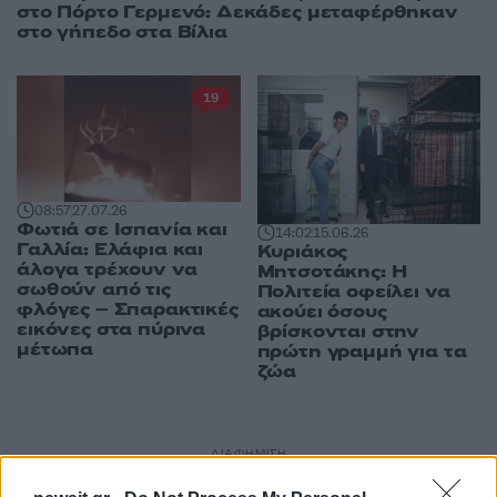
στο Πόρτο Γερμενό: Δεκάδες μεταφέρθηκαν
στο γήπεδο στα Βίλια
19
08:57
27.07.26
Φωτιά σε Ισπανία και
14:02
15.06.26
Γαλλία: Ελάφια και
Κυριάκος
άλογα τρέχουν να
Μητσοτάκης: Η
σωθούν από τις
Πολιτεία οφείλει να
φλόγες – Σπαρακτικές
ακούει όσους
εικόνες στα πύρινα
βρίσκονται στην
μέτωπα
πρώτη γραμμή για τα
ζώα
ΔΙΑΦΗΜΙΣΗ