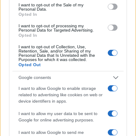
consent section.
I want to opt-out of the Sale of my
Personal Data.
Opted In
09:00
04.06.26
Στείρωση: Το «κλειδί» για τη μείωση των
αδέσποτων και την προστασία της υγείας των
I want to opt-out of processing my
Personal Data for Targeted Advertising.
ζώων
Opted In
I want to opt-out of Collection, Use,
21
Retention, Sale, and/or Sharing of my
Personal Data that Is Unrelated with the
Purposes for which it was collected.
Opted Out
Google consents
I want to allow Google to enable storage
related to advertising like cookies on web or
device identifiers in apps.
I want to allow my user data to be sent to
09:00
02.06.26
Google for online advertising purposes.
Αδέσποτα στην Ελλάδα: Χιλιάδες ζώα στους
δρόμους και μια πρόκληση που παραμένει
I want to allow Google to send me
άλυτη