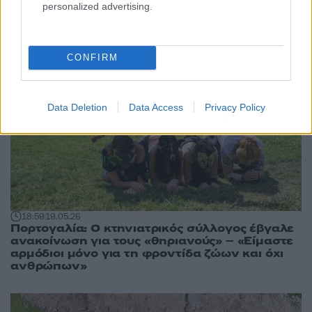
personalized advertising.
13
CONFIRM
Data Deletion
Data Access
Privacy Policy
18:59
19.05.26
Πορτογαλία: Ο κτηνιατρικός σύλλογος έβγαλε
ανακοίνωση για τους «θηριανούς» – «Είμαστε
αρμόδιοι μόνο για τη φροντίδα ζώων και όχι
ανθρώπων»