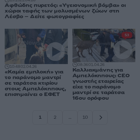
Αφθώδης πυρετός: «Υγειονομική βόμβα» οι
χώροι ταφής των μολυσμένων ζώων στη
Λέσβο – Δείτε φωτογραφίες
53
08:36
01.04.26
10:48
02.04.26
Καλλιακμάνης για
«Καμία εμπλοκή» για
Αμπελόκηπους: CEO
το παράνομο μαντρί
γνωστής εταιρείας
σε ταράτσα κτιρίου
είχε το παράνομο
στους Αμπελόκηπους,
μαντρί σε ταράτσα
επισημαίνει ο ΕΦΕΤ
16ου ορόφου
1
2
…
10
Σελίδα
Σελίδα
Σελίδα