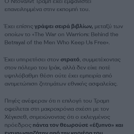
Ο Ντόναλντ Τραμπ έχει εμφανιστεί
επανειλημμένα στην εκπομπή του.
Έχει επίσης
γράψει σειρά βιβλίων,
μεταξύ των
οποίων το «The War on Warriors: Behind the
Betrayal of the Men Who Keep Us Free».
Έχει υπηρετήσει στον
στρατό
, συμμετέχοντας
στον πόλεμο του Ιράκ, αλλά δεν είχε ποτέ
υψηλόβαθμη θέση ούτε έχει εμπειρία από
αντιμετώπιση ζητημάτων εθνικής ασφαλείας.
Πηγές ανέφεραν ότι η επιλογή του Τραμπ
οφείλεται στη μακροχρόνια σχέση με τον
Χέγκσεθ, σημειώνοντας ότι ο εκλεγμένος
πρόεδρος
πάντα τον θεωρούσε «έξυπνο» και
εντυπωσιαζόταν από την καριέρα του.