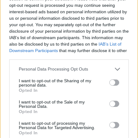
Το 2014 ο Χέγκσεθ ξεκίνησε να εργάζεται στο
opt-out request is processed you may continue seeing
Fox News ένα δίκτυο το οποίο εκτιμά ο Τραμπ
interest-based ads based on personal information utilized by
για τον τρόπο με τον οποίο παρουσιάζει τις
us or personal information disclosed to third parties prior to
θέσεις του.
your opt-out. You may separately opt-out of the further
disclosure of your personal information by third parties on the
IAB’s list of downstream participants. This information may
Στο αμερικανικό δίκτυο ο Χέγκσεθ ήταν
also be disclosed by us to third parties on the
IAB’s List of
συμπαρουσιαστής του «Fox & Friends
Downstream Participants
that may further disclose it to other
third parties.
Weekend» με το συμβόλαιό του να διακόπτεται
χθες Τρίτη (12.11.2024).
Please note that this website/app uses one or more Google
Personal Data Processing Opt Outs
services and may gather and store information including but
not limited to your visit or usage behaviour. You may click to
I want to opt-out of the Sharing of my
«Οι ιδέες και οι αναλύσεις του, ειδικά για τον
personal data.
grant or deny consent to Google and its third-party tags to
Opted In
στρατό, είχαν βαθιά απήχηση στους τηλεθεατές
use your data for below specified purposes in below Google
consent section.
μας και έφεραν στο πρόγραμμα τη μεγάλη
I want to opt-out of the Sale of my
Personal Data.
επιτυχία που έχει. Είμαστε εξαιρετικά υπερήφανοι
Opted In
για το έργο του στο FOX News Media και του
I want to opt-out of processing my
ευχόμαστε καλή τύχη στην Ουάσινγκτον»
Personal Data for Targeted Advertising.
Opted In
ανέφερε το Fox News σε ανακοίνωσή του.