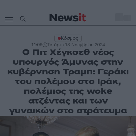
Μετάβαση
σε
o
34
περιεχόμενο
Κόσμος
11:09
Τετάρτη 13 Νοεμβρίου 2024
Ο Πιτ Χέγκσεθ νέος
υπουργός Άμυνας στην
κυβέρνηση Τραμπ: Γεράκι
του πολέμου στο Ιράκ,
πολέμιος της woke
ατζέντας και των
γυναικών στο στράτευμα