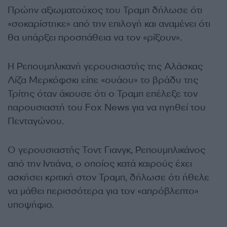
Πρώην αξιωματούχος του Τραμπ δήλωσε ότι
«σοκαρίστηκε» από την επιλογή και αναμένει ότι
θα υπάρξει προσπάθεια να τον «ρίξουν».
Η Ρεπουμπλικανή γερουσιαστής της Αλάσκας
Λίζα Μερκόφσκι είπε «ουάου» το βράδυ της
Τρίτης όταν άκουσε ότι ο Τραμπ επέλεξε τον
παρουσιαστή του Fox News για να ηγηθεί του
Πενταγώνου.
Ο γερουσιαστής Τοντ Γιανγκ, Ρεπουμπλικάνος
από την Ιντιάνα, ο οποίος κατά καιρούς έχει
ασκήσει κριτική στον Τραμπ, δήλωσε ότι ήθελε
να μάθει περισσότερα για τον «απρόβλεπτο»
υποψήφιο.