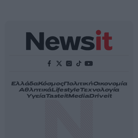
Ελλάδα
Κόσμος
Πολιτική
Οικονομία
Αθλητικά
Lifestyle
Τεχνολογία
Υγεία
Tasteit
Media
Driveit