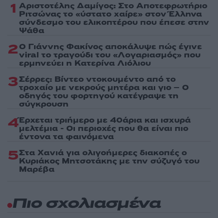
1
Αριστοτέλης Δαμίγος: Στο Αποτεφρωτήριο
Ριτσώνας το «ύστατο χαίρε» στον Έλληνα
σύνδεσμο του ελικοπτέρου που έπεσε στην
Ψάθα
2
Ο Γιάννης Φακίνος αποκάλυψε πώς έγινε
viral το τραγούδι του «Λογαριασμός» που
ερμηνεύει η Κατερίνα Λιόλιου
3
Σέρρες: Βίντεο ντοκουμέντο από το
τροχαίο με νεκρούς μητέρα και γιο – Ο
οδηγός του φορτηγού κατέγραψε τη
σύγκρουση
4
Έρχεται τριήμερο με 40άρια και ισχυρά
μελτέμια - Οι περιοχές που θα είναι πιο
έντονα τα φαινόμενα
5
Στα Χανιά για ολιγοήμερες διακοπές ο
Κυριάκος Μητσοτάκης με την σύζυγό του
Μαρέβα
Πιο σχολιασμένα