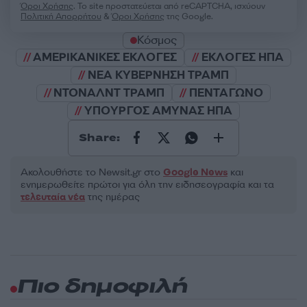
Όροι Χρήσης
. Το site προστατεύεται από reCAPTCHA, ισχύουν
Πολιτική Απορρήτου
&
Όροι Χρήσης
της Google.
Κόσμος
ΑΜΕΡΙΚΑΝΙΚΕΣ ΕΚΛΟΓΕΣ
ΕΚΛΟΓΕΣ ΗΠΑ
ΝΕΑ ΚΥΒΕΡΝΗΣΗ ΤΡΑΜΠ
ΝΤΟΝΑΛΝΤ ΤΡΑΜΠ
ΠΕΝΤΑΓΩΝΟ
ΥΠΟΥΡΓΟΣ ΑΜΥΝΑΣ ΗΠΑ
Share:
Ακολουθήστε το Νewsit.gr στο
Google News
και
ενημερωθείτε πρώτοι για όλη την ειδησεογραφία και τα
τελευταία νέα
της ημέρας
Πιο δημοφιλή