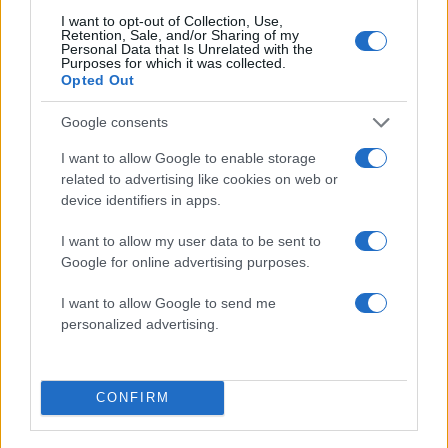
I want to opt-out of Collection, Use,
Retention, Sale, and/or Sharing of my
Ο Χέγκσεθ που είναι
απόφοιτος του Πρίνστον
Personal Data that Is Unrelated with the
Purposes for which it was collected.
και του Χάρβαρντ
, διετέλεσε επίσης διευθύνων
Opted Out
σύμβουλος της οργάνωσης υπεράσπισης των
Google consents
βετεράνων Concerned Veterans for America και
του έχουν απονεμηθεί δύο μετάλλια.
I want to allow Google to enable storage
related to advertising like cookies on web or
device identifiers in apps.
Το 2021 είχε ακυρωθεί η παρουσία του στην
τελετή ορκωμοσίας Μπάιντεν εξαιτίας ενός
I want to allow my user data to be sent to
Google for online advertising purposes.
θρησκευτικού τατουάζ
.
I want to allow Google to send me
«Τα μέλη της μονάδας μου στην ηγεσία έκριναν
personalized advertising.
ότι ήμουν εξτρεμιστής ή λευκός εθνικιστής
εξαιτίας ενός τατουάζ που έχω, το οποίο είναι
CONFIRM
ένα θρησκευτικό τατουάζ» είχε πει στο Fox News
εξηγώντας ότι το τατουάζ είναι ένας
σταυρός