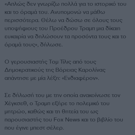
«Απλώς δεν γνωρίζω πολλά για το ιστορικό του
και το όραμά του. Ανυπομονώ να μάθω
περισσότερα. Θέλω να δώσω σε όλους τους
υποψήφιους του Προέδρου Τραμπ μια δίκαιη
ευκαιρία να δηλώσουν τα προσόντα τους και το
όραμά τους», δήλωσε.
Ο γερουσιαστής Τομ Τίλις από τους
Δημοκρατικούς της Βόρειας Καρολίνας
απάντησε με μία λέξη: «Ενδιαφέρον».
Σε δήλωσή του με την οποία ανακοίνωσε τον
Χέγκσεθ, ο Τραμπ εξήρε το πολεμικό του
μητρώο, καθώς και τη θητεία του ως
παρουσιαστής του Fox News και το βιβλίο του
που έγινε μπεστ σέλερ.