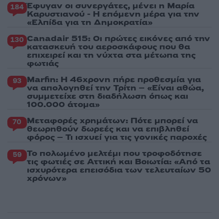
Έφυγαν οι συνεργάτες, μένει η Μαρία
184
Καρυστιανού - Η επόμενη μέρα για την
«Ελπίδα για τη Δημοκρατία»
Canadair 515: Οι πρώτες εικόνες από την
130
κατασκευή του αεροσκάφους που θα
επιχειρεί και τη νύχτα στα μέτωπα της
φωτιάς
Marfin: Η 46χρονη πήρε προθεσμία για
93
να απολογηθεί την Τρίτη – «Είναι αθώα,
συμμετείχε στη διαδήλωση όπως και
100.000 άτομα»
Μεταφορές χρημάτων: Πότε μπορεί να
70
θεωρηθούν δωρεές και να επιβληθεί
φόρος – Τι ισχυεί για τις γονικές παροχές
Το πολωμένο μελτέμι που τροφοδότησε
59
τις φωτιές σε Αττική και Βοιωτία: «Από τα
ισχυρότερα επεισόδια των τελευταίων 50
χρόνων»