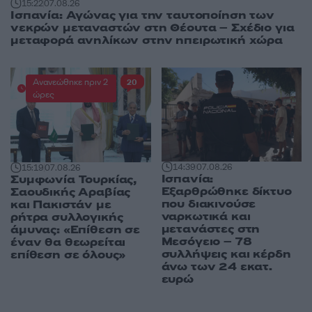
15:22
07.08.26
Ισπανία: Αγώνας για την ταυτοποίηση των
νεκρών μεταναστών στη Θέουτα – Σχέδιο για
μεταφορά ανηλίκων στην ηπειρωτική χώρα
Ανανεώθηκε πριν 2
20
ώρες
14:39
07.08.26
15:19
07.08.26
Ισπανία:
Συμφωνία Τουρκίας,
Εξαρθρώθηκε δίκτυο
Σαουδικής Αραβίας
που διακινούσε
και Πακιστάν με
ναρκωτικά και
ρήτρα συλλογικής
μετανάστες στη
άμυνας: «Επίθεση σε
Μεσόγειο – 78
έναν θα θεωρείται
συλλήψεις και κέρδη
επίθεση σε όλους»
άνω των 24 εκατ.
ευρώ