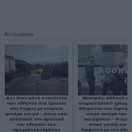
Αν τα χάσατε
Δεν ήταν μόνο η ταχύτητα
Μυστράς: Αλλαγή στ
που οδήγησε στο τροχαίο
υπερασπιστική γραμμή
στις Σέρρες με νεκρούς
55χρονου που έκρυψε
μητέρα και γιο - «Ίσως κάτι
νεκρό πατέρα του σ
απέσπασε την προσοχή
καταψύκτη – Η αγά
του οδηγού» λέει
στους γονείς και η
πραγματογνώμονας
διαφωνία με την αδε