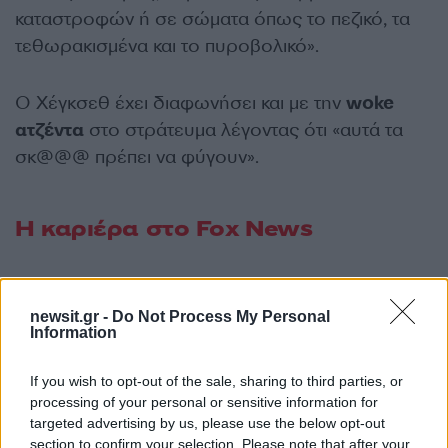
καταστροφών ή σε σώματα όπως το πεζικό, τα
τεθωρακισμένα και το πυροβολικό».
Ο Χέγκσεθ έχει διαφωνήσει και με την
woke
ατζέντα
στο στράτευμα λέγοντας ότι «αυτά τα
σκ@@@ πρέπει να φύγουν».
Η καριέρα στο Fox News
Ο εκλεγμένος πρόεδρος Τραμπ έχει αποδείξει
πόσο λατρεύει τα μέσα και την δημοσιότητα και η
newsit.gr -
Do Not Process My Personal
Information
επιλογή ενός πραουσιαστή του Fox News για
τον κρίσιμο ρόλο στο Πεντάγωνο είναι πολύ
If you wish to opt-out of the sale, sharing to third parties, or
πιθανό να υπηρετεί και αυτόν τον σκοπό.
processing of your personal or sensitive information for
targeted advertising by us, please use the below opt-out
section to confirm your selection. Please note that after your