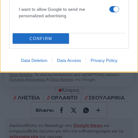
I want to allow Google to send me
50 /50
personalized advertising.
CONFIRM
2000 /2000
Υποβολή σχολίου
Data Deletion
Data Access
Privacy Policy
Όροι Χρήσης
. Το site προστατεύεται από reCAPTCHA, ισχύουν
Πολιτική Απορρήτου
&
Όροι Χρήσης
της Google.
Κόσμος
ΛΗΣΤΕΙΑ
ΟΡΛΑΝΤΟ
ΣΚΟΥΛΑΡΙΚΙΑ
Share:
Ακολουθήστε το Νewsit.gr στο
Google News
και
ενημερωθείτε πρώτοι για όλη την ειδησεογραφία και τα
τελευταία νέα
της ημέρας