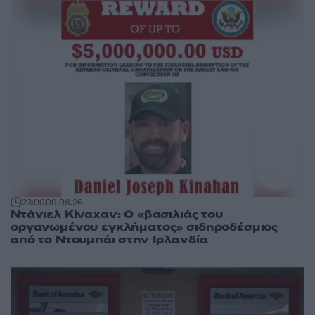
23:09
09.08.26
Ντάνιελ Κίναχαν: Ο «βασιλιάς του
οργανωμένου εγκλήματος» σιδηροδέσμιος
από το Ντουμπάι στην Ιρλανδία