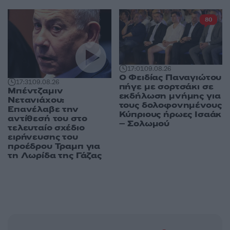
80
17:01
09.08.26
Ο Φειδίας Παναγιώτου
17:31
09.08.26
πήγε με σορτσάκι σε
Μπέντζαμιν
εκδήλωση μνήμης για
Νετανιάχου:
τους δολοφονημένους
Επανέλαβε την
Κύπριους ήρωες Ισαάκ
αντίθεσή του στο
– Σολωμού
τελευταίο σχέδιο
ειρήνευσης του
προέδρου Τραμπ για
τη Λωρίδα της Γάζας