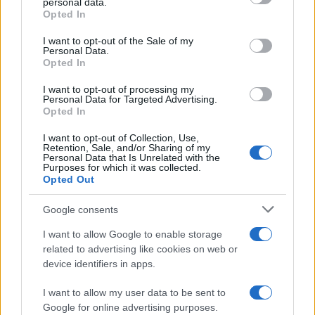
personal data.
grant or deny consent to Google and its third-party tags to
Opted In
use your data for below specified purposes in below Google
consent section.
I want to opt-out of the Sale of my
Personal Data.
Opted In
I want to opt-out of processing my
Personal Data for Targeted Advertising.
Φωτιά στον Κουβαρά
Η Μαρία Καρυστιαν
Opted In
Αττικής: Μήνυμα του 112
απαντά για τις μαζικ
για εκκένωση του Αγίου
αποχωρήσεις: Είχαμ
I want to opt-out of Collection, Use,
Στυλιανού προς Καλύβια –
αντιληφθεί το παρακίν
Retention, Sale, and/or Sharing of my
Personal Data that Is Unrelated with the
Διακοπή κυκλοφορίας στη
ο Θανάσης Αυγερινός 
Purposes for which it was collected.
Λεωφόρο Λαυρίου
προσέγγισε
Opted Out
Google consents
Σχόλια
I want to allow Google to enable storage
related to advertising like cookies on web or
device identifiers in apps.
I want to allow my user data to be sent to
Σχολίασε εδώ
Google for online advertising purposes.