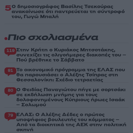
5
Ο δημοσιογράφος Βασίλης Τσεκούρας
ανακοίνωσε ότι παντρεύεται τη σύντροφό
του, Γωγώ Μπαλή
Πιο σχολιασμένα
Στην Κρήτη ο Κυριάκος Μητσοτάκης,
119
συνεχίζει τις ολιγοήμερες διακοπές του –
Πού βρέθηκε το Σάββατο
Το οικονομικό πρόγραμμα της ΕΛΑΣ που
91
θα παρουσιάσει ο Αλέξης Τσίπρας στη
Θεσσαλονίκη: Σχέδιο τετραετίας
Ο Φειδίας Παναγιώτου πήγε με σορτσάκι
80
σε εκδήλωση μνήμης για τους
δολοφονημένους Κύπριους ήρωες Ισαάκ
– Σολωμού
ΕΛΑΣ: Ο Αλέξης Δέδες ο πρώτος
79
υποψήφιος βουλευτής του κόμματος –
Από τα διοικητικά της ΑΕΚ στην πολιτική
σκηνή