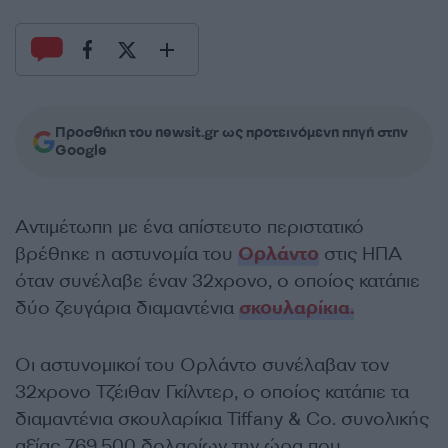
Προσθήκη του newsit.gr ως προτεινόμενη πηγή στην
Google
Αντιμέτωπη με ένα απίστευτο περιστατικό
βρέθηκε η αστυνομία του
Ορλάντο
στις ΗΠΑ
όταν συνέλαβε έναν 32χρονο, ο οποίος κατάπιε
δύο ζευγάρια διαμαντένια
σκουλαρίκια.
Οι αστυνομικοί του Ορλάντο συνέλαβαν τον
32χρονο Τζέιθαν Γκίλντερ, ο οποίος κατάπιε τα
διαμαντένια σκουλαρίκια Tiffany & Co. συνολικής
αξίας 769.500 δολαρίων την ώρα που