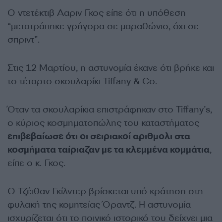
Ο ντετέκτιβ Ααριν Γκος είπε ότι η υπόθεση
“μετατράπηκε γρήγορα σε μαραθώνιο, όχι σε
σπριντ”.
Στις 12 Μαρτίου, η αστυνομία έκανε ότι βρήκε και
το τέταρτο σκουλαρίκι Tiffany & Co.
Όταν τα σκουλαρίκια επιστράφηκαν στο Tiffany’s,
ο κύριος κοσμηματοπώλης του καταστήματος
επιβεβαίωσε ότι οι σειριακοί αριθμολι στα
κοσμήματα ταίριαζαν με τα κλεμμένα κομμάτια
,
είπε ο κ. Γκος.
Ο Τζέιθαν Γκίλντερ βρίσκεται υπό κράτηση στη
φυλακή της κομητείας Όραντζ. Η αστυνομία
ισχυρίζεται ότι το ποινικό ιστορικό του δείχνει μια