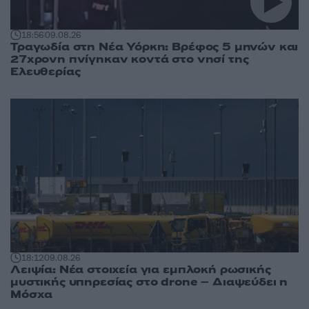
18:56
09.08.26
Τραγωδία στη Νέα Υόρκη: Βρέφος 5 μηνών και
27χρονη πνίγηκαν κοντά στο νησί της
Ελευθερίας
18:12
09.08.26
Λειψία: Νέα στοιχεία για εμπλοκή ρωσικής
μυστικής υπηρεσίας στο drone – Διαψεύδει η
Μόσχα