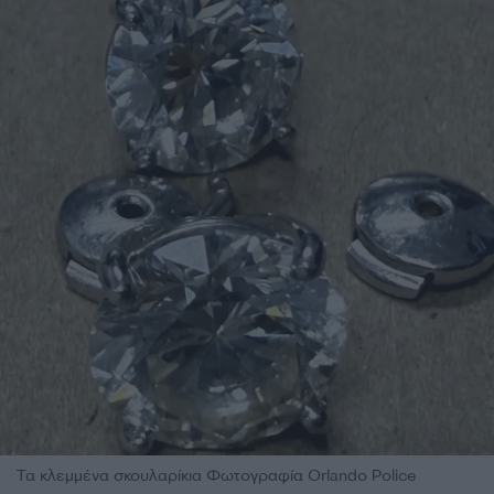
Τα κλεμμένα σκουλαρίκια Φωτογραφία Orlando Police