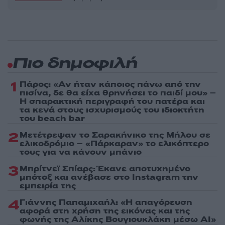
Πιο δημοφιλή
1
Πάρος: «Αν ήταν κάποιος πάνω από την
πισίνα, δε θα είχα θρηνήσει το παιδί μου» –
Η σπαρακτική περιγραφή του πατέρα και
τα κενά στους ισχυρισμούς του ιδιοκτήτη
του beach bar
2
Μετέτρεψαν το Σαρακήνικο της Μήλου σε
ελικοδρόμιο – «Πάρκαραν» το ελικόπτερο
τους για να κάνουν μπάνιο
3
Μπρίτνεϊ Σπίαρς: Έκανε αποτυχημένο
μπότοξ και ανέβασε στο Instagram την
εμπειρία της
4
Γιάννης Παπαμιχαήλ: «Η απαγόρευση
αφορά στη χρήση της εικόνας και της
φωνής της Αλίκης Βουγιουκλάκη μέσω AI»