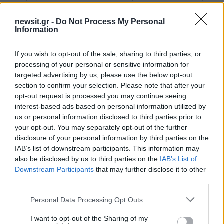
ληστεία το 2022 σε ένα κατάστημα Tiffany & Co
στο Τέξας.
newsit.gr -
Do Not Process My Personal
Information
ΔΙΑΦΗΜΙΣΗ
If you wish to opt-out of the sale, sharing to third parties, or
processing of your personal or sensitive information for
targeted advertising by us, please use the below opt-out
section to confirm your selection. Please note that after your
opt-out request is processed you may continue seeing
interest-based ads based on personal information utilized by
us or personal information disclosed to third parties prior to
your opt-out. You may separately opt-out of the further
disclosure of your personal information by third parties on the
IAB’s list of downstream participants. This information may
also be disclosed by us to third parties on the
IAB’s List of
Downstream Participants
that may further disclose it to other
third parties.
Αν τα χάσατε
Please note that this website/app uses one or more Google
Personal Data Processing Opt Outs
services and may gather and store information including but
not limited to your visit or usage behaviour. You may click to
I want to opt-out of the Sharing of my