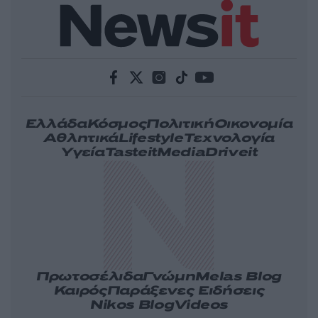
Ελλάδα
Κόσμος
Πολιτική
Οικονομία
Αθλητικά
Lifestyle
Τεχνολογία
Υγεία
Tasteit
Media
Driveit
Πρωτοσέλιδα
Γνώμη
Melas Blog
Καιρός
Παράξενες Ειδήσεις
Nikos Blog
Videos