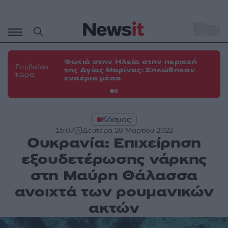
Μετάβαση
σε
o
34
περιεχόμενο
Φωτιά στην Ηλεία στην περιοχή
Φω
Συμβαίνει
της Αγίας Μαρίνας: Σηκώθηκαν
Κο
τώρα:
εναέρια μέσα
α
Κόσμος
15:07
Δευτέρα 28 Μαρτίου 2022
Ουκρανία: Επιχείρηση
εξουδετέρωσης νάρκης
στη Μαύρη Θάλασσα
ανοιχτά των ρουμανικών
ακτών