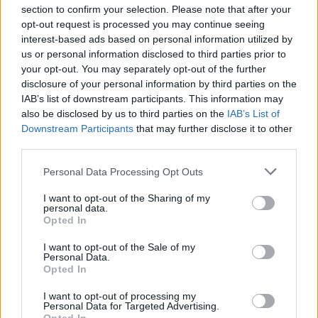
section to confirm your selection. Please note that after your
Πιο δημοφιλή
opt-out request is processed you may continue seeing
interest-based ads based on personal information utilized by
1
Έφυγαν οι συνεργάτες, μένει η Μαρία
us or personal information disclosed to third parties prior to
Καρυστιανού - Η επόμενη μέρα για την
«Ελπίδα για τη Δημοκρατία»
your opt-out. You may separately opt-out of the further
disclosure of your personal information by third parties on the
2
Στη Βρετανία στελέχη του ελληνικού FBI
IAB’s list of downstream participants. This information may
για να παραλάβουν την 46χρονη για την
also be disclosed by us to third parties on the
IAB’s List of
τραγωδία της Μαρφίν - Η διαδικασία που
θα ακολουθηθεί
Downstream Participants
that may further disclose it to other
third parties.
3
Ψάθα: «Δεν υπήρξε τεχνικό πρόβλημα με
τα δύο ελικόπτερα» κατέθεσαν ο Βρετανός
Please note that this website/app uses one or more Google
Personal Data Processing Opt Outs
χειριστής και ο Έλληνας διερμηνέας
services and may gather and store information including but
4
not limited to your visit or usage behaviour. You may click to
I want to opt-out of the Sharing of my
«Βαριά καμπάνα» στον 27χρονο τράπερ
personal data.
που έτρεχε με 182 χιλιόμετρα την ώρα σε
grant or deny consent to Google and its third-party tags to
Opted In
δρόμο με όριο τα 80
use your data for below specified purposes in below Google
consent section.
5
Μητσοτάκης στην υπογραφή συμφωνίας
I want to opt-out of the Sale of my
Personal Data.
για την ηλεκτρική διασύνδεση Ελλάδας –
Opted In
Κύπρου: «Ισχυρή ψήφος εμπιστοσύνης» η
είσοδος της Meridiam στην GSI
I want to opt-out of processing my
Personal Data for Targeted Advertising.