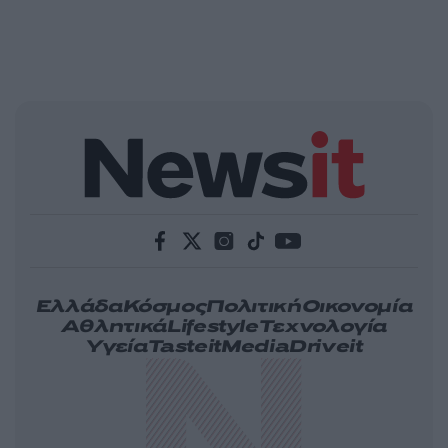
Ελλάδα
Κόσμος
Πολιτική
Οικονομία
Αθλητικά
Lifestyle
Τεχνολογία
Υγεία
Tasteit
Media
Driveit