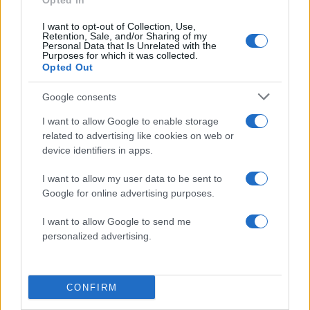
Opted In
Πιο σχολιασμένα
I want to opt-out of Collection, Use,
Retention, Sale, and/or Sharing of my
Canadair 515: Οι πρώτες εικόνες από την
Personal Data that Is Unrelated with the
113
κατασκευή του αεροσκάφους που θα
Purposes for which it was collected.
επιχειρεί και τη νύχτα στα μέτωπα της
Opted Out
φωτιάς
Google consents
Αυγερινός, Μουτσάτσου και ακόμη 20
84
πρώην στελέχη κατά Καρυστιανού: «Δεν
I want to allow Google to enable storage
αποχωρήσαμε για καρέκλες», αιχμές για
related to advertising like cookies on web or
«συγκεντρωτικό μοντέλο»
device identifiers in apps.
Το πολωμένο μελτέμι που τροφοδότησε
58
τις φωτιές σε Αττική και Βοιωτία: «Από τα
I want to allow my user data to be sent to
ισχυρότερα επεισόδια των τελευταίων 50
Google for online advertising purposes.
χρόνων»
Κρανίου τόπος το Πόρτο Γερμενό μετά το
51
I want to allow Google to send me
καταστροφικό πέρασμα της φωτιάς –
personalized advertising.
Ξεκίνησε η αυτοψία στα καμένα σπίτια
Οδηγός στη Μύκονο άρπαξε τσάντα
47
Hermès και Rolex αξίας 75.000 ευρώ από
CONFIRM
Ουκρανό τουρίστα