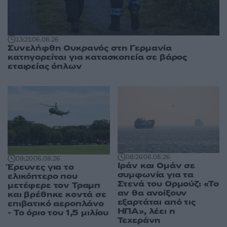
13:21
06.08.26
Συνελήφθη Ουκρανός στη Γερμανία
κατηγορείται για κατασκοπεία σε βάρος
εταιρείας όπλων
08:26
06.08.26
09:20
06.08.26
Ιράν και Ομάν σε
Έρευνες για το
συμφωνία για τα
ελικόπτερο που
Στενά του Ορμούζ: «Το
μετέφερε τον Τραμπ
αν θα ανοίξουν
και βρέθηκε κοντά σε
εξαρτάται από τις
επιβατικό αεροπλάνο
ΗΠΑ», λέει η
- Το όριο του 1,5 μιλίου
Τεχεράνη