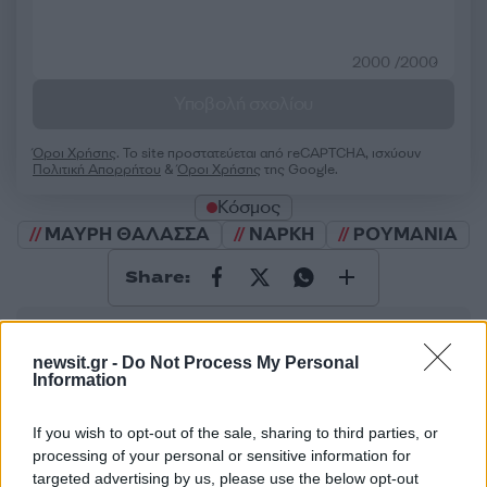
2000 /2000
Υποβολή σχολίου
Όροι Χρήσης
. Το site προστατεύεται από reCAPTCHA, ισχύουν
Πολιτική Απορρήτου
&
Όροι Χρήσης
της Google.
Κόσμος
ΜΑΥΡΗ ΘΑΛΑΣΣΑ
ΝΑΡΚΗ
ΡΟΥΜΑΝΙΑ
Share:
Ακολουθήστε το Νewsit.gr στο
Google News
και
ενημερωθείτε πρώτοι για όλη την ειδησεογραφία και τα
newsit.gr -
Do Not Process My Personal
τελευταία νέα
της ημέρας
Information
If you wish to opt-out of the sale, sharing to third parties, or
processing of your personal or sensitive information for
targeted advertising by us, please use the below opt-out