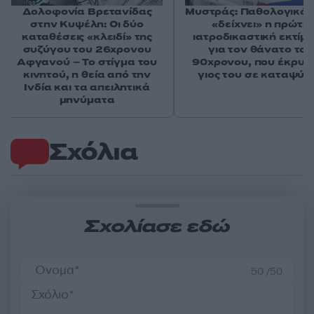
Δολοφονία Βρετανίδας
Μυστράς: Παθολογικά α
στην Κυψέλη: Οι δύο
«δείχνει» η πρώτη
καταθέσεις «κλειδί» της
ιατροδικαστική εκτίμ
συζύγου του 26χρονου
για τον θάνατο του
Αφγανού – Το στίγμα του
90χρονου, που έκρυψ
κινητού, η θεία από την
γιος του σε καταψύκ
Ινδία και τα απειλητικά
μηνύματα
Σχόλια
Σχολίασε εδώ
50 /50