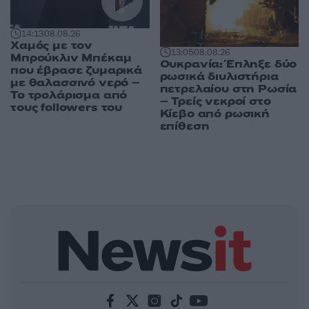
14:13
08.08.26
Χαμός με τον
13:05
08.08.26
Μπρούκλιν Μπέκαμ
Ουκρανία: Έπληξε δύο
που έβρασε ζυμαρικά
ρωσικά διυλιστήρια
με θαλασσινό νερό –
πετρελαίου στη Ρωσία
Το τρολάρισμα από
– Τρείς νεκροί στο
τους followers του
Κίεβο από ρωσική
επίθεση