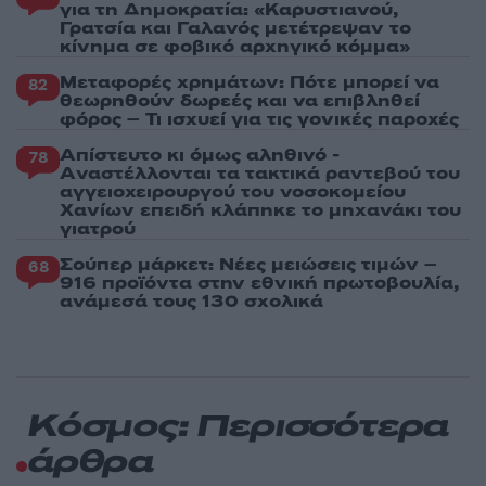
για τη Δημοκρατία: «Καρυστιανού,
Γρατσία και Γαλανός μετέτρεψαν το
κίνημα σε φοβικό αρχηγικό κόμμα»
Μεταφορές χρημάτων: Πότε μπορεί να
82
θεωρηθούν δωρεές και να επιβληθεί
φόρος – Τι ισχυεί για τις γονικές παροχές
Απίστευτο κι όμως αληθινό -
78
Aναστέλλονται τα τακτικά ραντεβού του
αγγειοχειρουργού του νοσοκομείου
Χανίων επειδή κλάπηκε το μηχανάκι του
γιατρού
Σούπερ μάρκετ: Νέες μειώσεις τιμών –
68
916 προϊόντα στην εθνική πρωτοβουλία,
ανάμεσά τους 130 σχολικά
Κόσμος: Περισσότερα
άρθρα