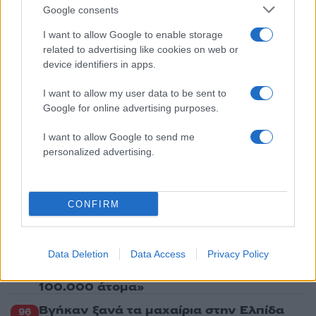
Ελλάδα – Ενισχυμένα μελτέμια έως 8
Google consents
μποφόρ στο Αιγαίο μέχρι
Δεκαπενταύγουστο
I want to allow Google to enable storage
related to advertising like cookies on web or
3
Ο Γιώργος Κούτσιας έκανε ντεμπούτο με
γκολ για τη Φαμαλικάο στην Πορτογαλία
device identifiers in apps.
4
Ίση με 6 βόμβες Χιροσίμα η ενέργεια που
I want to allow my user data to be sent to
απελευθερώθηκε από τη mega fire σε
Google for online advertising purposes.
Αττική και Βοιωτία - Πώς κάηκε μέσα σε 2
βράδια το 55% της έκτασης
I want to allow Google to send me
5
Η FIFA απάντησε στις καταγγελίες για την
personalized advertising.
ερωμένη του Ινφαντίνο: «Κατηγορηματικά
αναληθείς και δυσφημιστικοί οι ισχυρισμοί»
CONFIRM
Πιο σχολιασμένα
Marfin: Η 46χρονη πήρε προθεσμία για
104
Data Deletion
Data Access
Privacy Policy
να απολογηθεί την Τρίτη – «Είναι αθώα,
συμμετείχε στη διαδήλωση όπως και
100.000 άτομα»
Βγήκαν ξανά τα μαχαίρια στην Ελπίδα
96