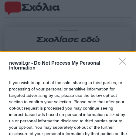
Σχόλια
Σχολίασε εδώ
50 /50
newsit.gr -
Do Not Process My Personal
Information
If you wish to opt-out of the sale, sharing to third parties, or
processing of your personal or sensitive information for
2000 /2000
targeted advertising by us, please use the below opt-out
section to confirm your selection. Please note that after your
Υποβολή σχολίου
opt-out request is processed you may continue seeing
interest-based ads based on personal information utilized by
Όροι Χρήσης
. Το site προστατεύεται από reCAPTCHA, ισχύουν
us or personal information disclosed to third parties prior to
Πολιτική Απορρήτου
&
Όροι Χρήσης
της Google.
your opt-out. You may separately opt-out of the further
disclosure of your personal information by third parties on the
Κόσμος