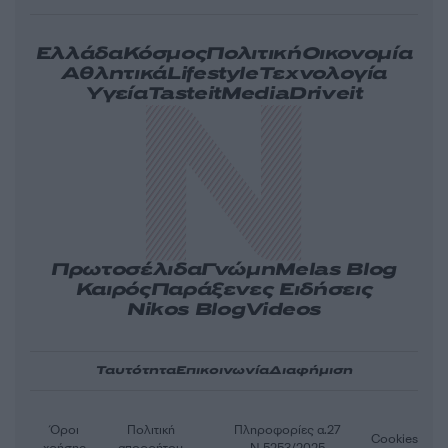
Ελλάδα
Κόσμος
Πολιτική
Οικονομία
Αθλητικά
Lifestyle
Τεχνολογία
Υγεία
Tasteit
Media
Driveit
Πρωτοσέλιδα
Γνώμη
Melas Blog
Καιρός
Παράξενες Ειδήσεις
Nikos Blog
Videos
Ταυτότητα
Επικοινωνία
Διαφήμιση
Όροι
Πολιτική
Πληροφορίες α.27
Cookies
χρήσης
απορρήτου
Ν.5253/2025