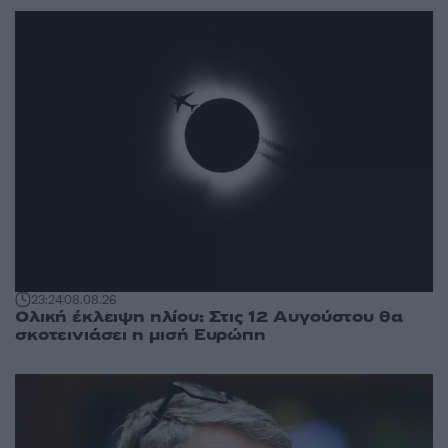
23:24
08.08.26
Ολική έκλειψη ηλίου: Στις 12 Αυγούστου θα
σκοτεινιάσει η μισή Ευρώπη