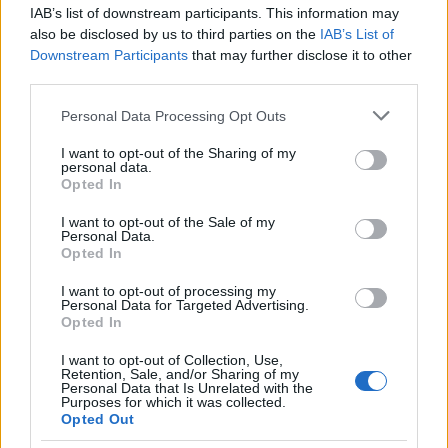
IAB’s list of downstream participants. This information may
ΑΝΤΙΒΙΟΤΙΚΑ
ΕΙΔΗΣΕΙΣ
also be disclosed by us to third parties on the
IAB’s List of
ΕΠΙΠΕΔΑ ΑΝΤΙΒΙΟΤΙΚΩΝ
ΠΕΡΙΒΑΛΛΟΝ
Downstream Participants
that may further disclose it to other
ΠΟΤΑΜΙΑ
ΠΟΤΑΜΟΙ
ΦΥΣΗ
third parties.
Please note that this website/app uses one or more Google
Share:
Personal Data Processing Opt Outs
services and may gather and store information including but
not limited to your visit or usage behaviour. You may click to
I want to opt-out of the Sharing of my
Ακολουθήστε το Νewsit.gr στο
Google News
και
personal data.
grant or deny consent to Google and its third-party tags to
ενημερωθείτε πρώτοι για όλη την ειδησεογραφία και τα
Opted In
use your data for below specified purposes in below Google
τελευταία νέα
της ημέρας
consent section.
I want to opt-out of the Sale of my
Personal Data.
Opted In
I want to opt-out of processing my
Personal Data for Targeted Advertising.
Opted In
Πιο δημοφιλή
I want to opt-out of Collection, Use,
1
Με 40άρια κορυφώνεται το κύμα ζέστης -
Retention, Sale, and/or Sharing of my
Ποιες περιοχές βρίσκονται στο επίκεντρο
Personal Data that Is Unrelated with the
Purposes for which it was collected.
και μέχρι πότε θα κρατήσουν τα μελτέμια
Opted Out
2
«Ψήνονται» στα 40άρια δυτική και βόρεια