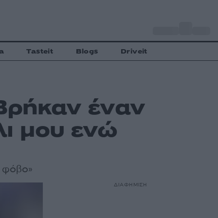
o
Αθήνα
33
C
a
Tasteit
Blogs
Driveit
«Βρήκαν έναν
λι μου ενώ
ν φόβο»
ΔΙΑΦΗΜΙΣΗ