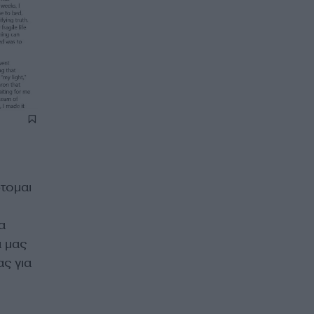
τομαι
α
ά μας
ας για