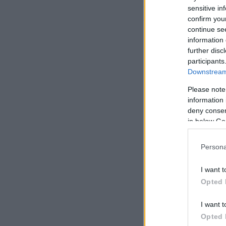
αυτή η χρονιά, το
sensitive in
ανάρτησή της.
confirm you
continue se
information 
further disc
participants
Downstream 
Please note
information 
deny consent
in below Go
Persona
I want t
Opted 
I want t
Opted 