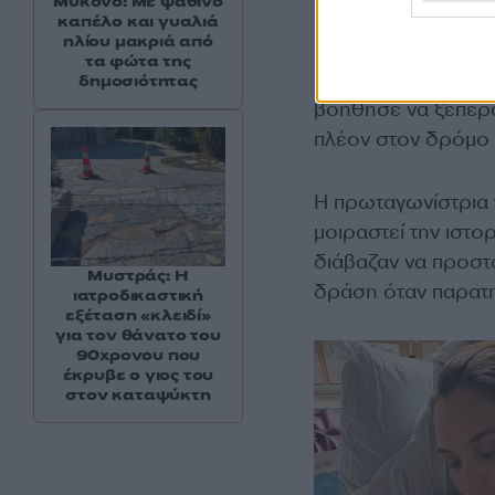
Μύκονο: Με ψάθινο
φως που θα με περ
καπέλο και γυαλιά
ηλίου μακριά από
τα φώτα της
Η Γκαντότ εξέφρασ
δημοσιότητας
βοήθησε να ξεπεράσ
πλέον στον δρόμο
Η πρωταγωνίστρια 
μοιραστεί την ιστο
διάβαζαν να προστ
Μυστράς: Η
δράση όταν παρατηρ
ιατροδικαστική
εξέταση «κλειδί»
για τον θάνατο του
90χρονου που
έκρυβε ο γιος του
στον καταψύκτη