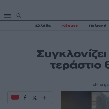
Μετάβαση
σε
περιεχόμενο
Ελλάδα
Κόσμος
Πολιτική
Συγκλονίζει
τεράστιο 
«Η κόρ