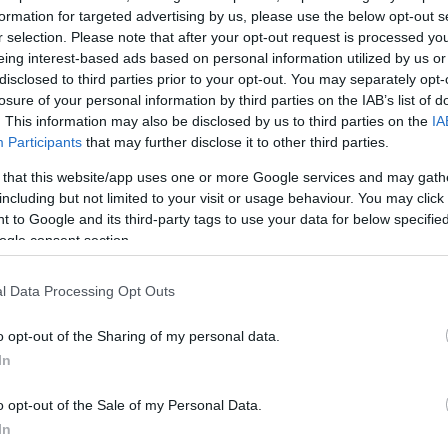
 μόνο που ήθελα ήταν να κρατηθώ στη ζωή», έγραψε 
formation for targeted advertising by us, please use the below opt-out s
r selection. Please note that after your opt-out request is processed y
eing interest-based ads based on personal information utilized by us or
disclosed to third parties prior to your opt-out. You may separately opt-
ΔΙΑΦΗΜΙΣΗ
losure of your personal information by third parties on the IAB’s list of
. This information may also be disclosed by us to third parties on the
IA
Participants
that may further disclose it to other third parties.
 that this website/app uses one or more Google services and may gath
including but not limited to your visit or usage behaviour. You may click 
 to Google and its third-party tags to use your data for below specifi
ogle consent section.
l Data Processing Opt Outs
o opt-out of the Sharing of my personal data.
In
o opt-out of the Sale of my Personal Data.
In