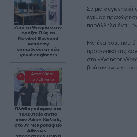
Σε μία συγκινητική
έγκυος προχώρησ
παράλληλα ένα μήν
Από τη θεωρία στην
πράξη: Πώς το
Novibet Backend
Με ένα post που έκ
Academy
εκπαιδεύει τη νέα
προσωπικό της λογ
γενιά engineers
στο «Wonder Woma
βρήκαν έναν «τερά
Ανανεώθηκε
πριν 28 λεπτά
Πλήθος κόσμου στο
τελευταίο αντίο
στον Λάκη Χαλκιά,
στο Α' Νεκροταφείο
Αθηνών -
Υποβασταζόμενη η