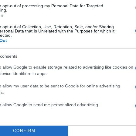
to opt-out of processing my Personal Data for Targeted
ing.
In
o opt-out of Collection, Use, Retention, Sale, and/or Sharing
ersonal Data that Is Unrelated with the Purposes for which it
lected.
Out
consents
o allow Google to enable storage related to advertising like cookies on
evice identifiers in apps.
o allow my user data to be sent to Google for online advertising
στο νοσοκομείο και μέσα σε λίγες ώρες υποβλήθηκα 
s.
ική επέμβαση. Η κόρη μου, η Όρι, γεννήθηκε εκείνη
to allow Google to send me personalized advertising.
τητας και του φόβου», σημείωσε. Μάλιστα, εξήγησε 
ς σημαίνει «το φως μου».
CONFIRM
βαση, είπα στον σύζυγό μου ότι η κόρη μας θα είναι 