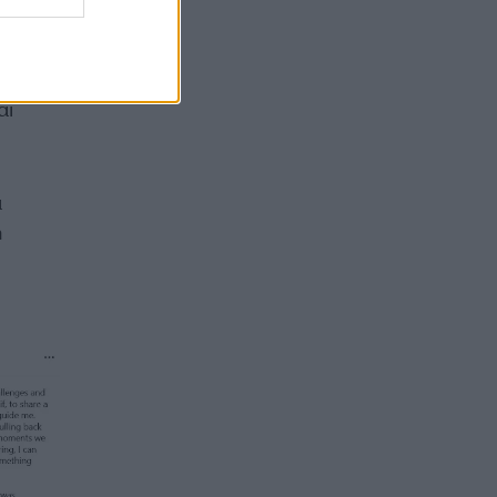
αι
α
η