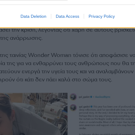
ιμένει στο τέλος αυτού του τούνελ», συμπλήρωσε.
Data Deletion
Data Access
Privacy Policy
ε την ευγνωμοσύνη της στην ιατρική ομάδα που τη
ει την κρίση, λέγοντας ότι χάρη σε αυτούς βρίσκετ
 της ανάρρωσης.
της ταινίας Wonder Woman τόνισε ότι αποφάσισε ν
ρία της για να ενθαρρύνει τους ανθρώπους που θα τ
ατεύουν ενεργά την υγεία τους και να αναλαμβάνουν
ούν ότι κάτι δεν πάει καλά στο σώμα τους.