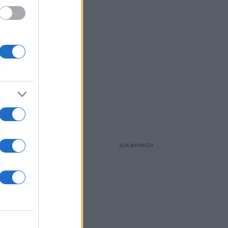
ΔΙΑΦΗΜΙΣΗ
σε
 τη
πως το
το