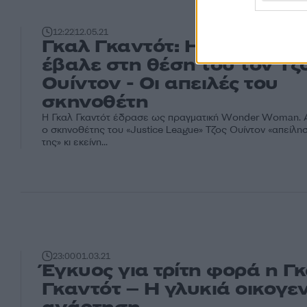
12:22
12.05.21
Γκαλ Γκαντότ: Η Wonder
έβαλε στη θέση του τον Τζ
Ουίντον - Οι απειλές του
σκηνοθέτη
Η Γκαλ Γκαντότ έδρασε ως πραγματική Wonder Woman. 
ο σκηνοθέτης του «Justice League» Τζος Ουίντον «απείλη
της» κι εκείνη...
23:00
01.03.21
Έγκυος για τρίτη φορά η Γ
Γκαντότ – Η γλυκιά οικογε