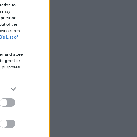
ection to
ou may
 personal
out of the
 downstream
B’s List of
er and store
to grant or
ed purposes