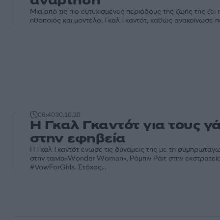
ανάρτηση
Μια από τις πιο ευτυχισμένες περιόδους της ζωής της ζει 
ηθοποιός και μοντέλο, Γκαλ Γκαντότ, καθώς ανακοίνωσε πως
06:40
30.10.20
Η Γκαλ Γκαντότ για τους γ
στην εφηβεία
Η Γκαλ Γκαντότ ένωσε τις δυνάμεις της με τη συμπρωταγω
στην ταινία«Wonder Woman», Ρόμπιν Ράιτ στην εκστρατεία
#VowForGirls. Στόχος...