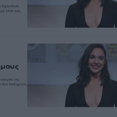
η Ισραηλινή
 είναι και...
άμους
νίστριά της
 στο Instagram,