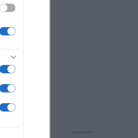
ίναι η
live
ης
χόμενη live
λ Γκαντότ
ΔΙΑΦΗΜΙΣΗ