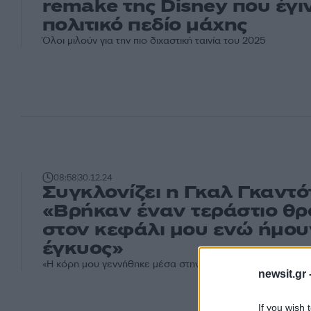
remake της Disney που έγι
πολιτικό πεδίο μάχης
Όλοι μιλούν για την πιο διχαστική ταινία του 2025
08:58
30.12.24
Συγκλονίζει η Γκαλ Γκαντό
«Βρήκαν έναν τεράστιο θ
στον κεφάλι μου ενώ ήμου
έγκυος»
«Η κόρη μου γεννήθηκε μέσα στην αβεβαιότητα και τον φ
newsit.gr 
If you wish 