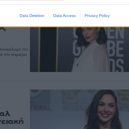
Data Deletion
Data Access
Privacy Policy
 Woman
ος
Αποκάλυψε ότι
σε την καριέρα
καλ
νειακή