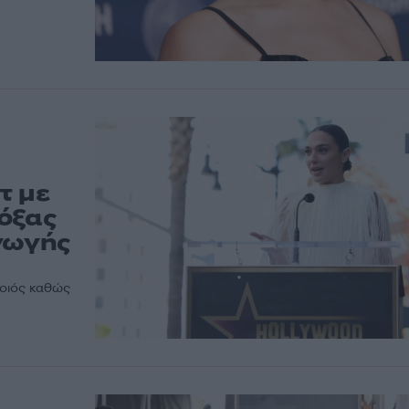
τ με
όξας
γωγής
ποιός καθώς