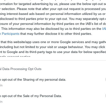
formation for targeted advertising by us, please use the below opt-out s
r selection. Please note that after your opt-out request is processed y
eing interest-based ads based on personal information utilized by us or
disclosed to third parties prior to your opt-out. You may separately opt-
losure of your personal information by third parties on the IAB’s list of
. This information may also be disclosed by us to third parties on the
IA
Participants
that may further disclose it to other third parties.
 ως
m! Το
 that this website/app uses one or more Google services and may gath
including but not limited to your visit or usage behaviour. You may click 
 to Google and its third-party tags to use your data for below specifi
καντότ ως
ogle consent section.
ηνοθέτης
l Data Processing Opt Outs
o opt-out of the Sharing of my personal data.
In
o opt-out of the Sale of my Personal Data.
In