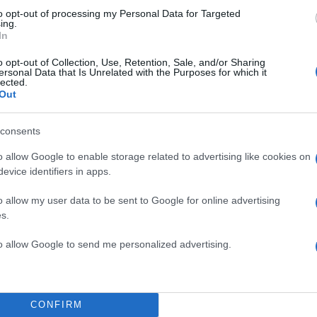
to opt-out of processing my Personal Data for Targeted
ing.
In
o opt-out of Collection, Use, Retention, Sale, and/or Sharing
ersonal Data that Is Unrelated with the Purposes for which it
lected.
Out
consents
o allow Google to enable storage related to advertising like cookies on
α
evice identifiers in apps.
11:07
04.11.21
ο
Disney: Η Gal Gadot θα ε
o allow my user data to be sent to Google for online advertising
«Κακιά Βασίλισσα» στη 
s.
action ταινία της Χιονάτ
to allow Google to send me personalized advertising.
Το ρόλο της «κακιάς βασίλισσας» θα έχει στην επερ
ν
action ταινία «Snow White» η γνωστή ηθοποιός Γκα
(Gal Gadot). Θα συμπρωταγωνιστήσει,...
CONFIRM