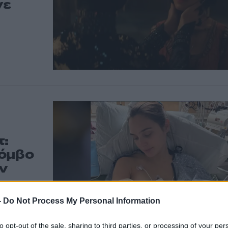
νε
τ:
ρόμβο
ν
όβο»
-
Do Not Process My Personal Information
to opt-out of the sale, sharing to third parties, or processing of your per