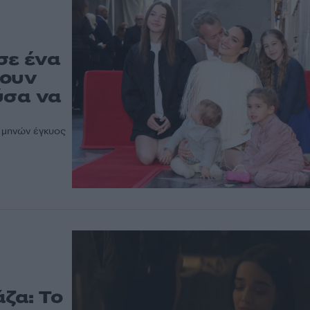
σε ένα
μουν
ύσα να
8 μηνών έγκυος
άζα: Το