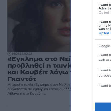
I want 
Advertis
Opted 
I want t
of my P
was col
Opted 
Google 
14:25
14.02.22
I want t
«Έγκλημα στο Νείλο»: Δεν θ
web or d
προβληθεί η ταινία σε Λίβαν
I want t
και Κουβέιτ λόγω της Γκαλ
purpose
Γκαντότ
Μπορεί η ταινία «Έγκλημα στον Νείλο» (Death On The Nile) να
I want 
εξελίσσεται σε εμπορική επιτυχία, αλλά δεν θα προβληθεί στο
Λίβανο ή στο Κουβέιτ,...