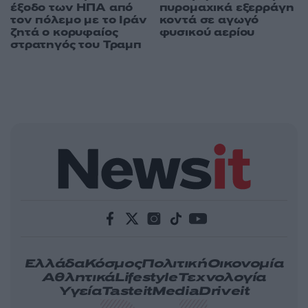
έξοδο των ΗΠΑ από
πυρομαχικά εξερράγη
τον πόλεμο με το Ιράν
κοντά σε αγωγό
ζητά ο κορυφαίος
φυσικού αερίου
στρατηγός του Τραμπ
Ελλάδα
Κόσμος
Πολιτική
Οικονομία
Αθλητικά
Lifestyle
Τεχνολογία
Υγεία
Tasteit
Media
Driveit