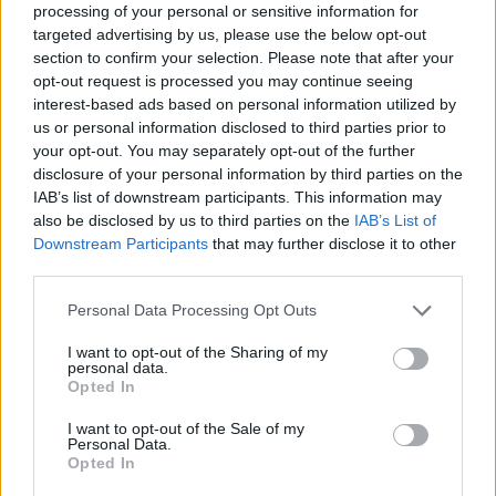
processing of your personal or sensitive information for
Σχολίασε εδώ
targeted advertising by us, please use the below opt-out
section to confirm your selection. Please note that after your
opt-out request is processed you may continue seeing
50 /50
interest-based ads based on personal information utilized by
us or personal information disclosed to third parties prior to
your opt-out. You may separately opt-out of the further
disclosure of your personal information by third parties on the
IAB’s list of downstream participants. This information may
also be disclosed by us to third parties on the
IAB’s List of
2000 /2000
Downstream Participants
that may further disclose it to other
third parties.
Υποβολή σχολίου
Please note that this website/app uses one or more Google
Personal Data Processing Opt Outs
Όροι Χρήσης
. Το site προστατεύεται από reCAPTCHA, ισχύουν
services and may gather and store information including but
Πολιτική Απορρήτου
&
Όροι Χρήσης
της Google.
not limited to your visit or usage behaviour. You may click to
I want to opt-out of the Sharing of my
personal data.
grant or deny consent to Google and its third-party tags to
Κόσμος
Opted In
use your data for below specified purposes in below Google
FBI
WANNACRY
ΚΥΒΕΡΝΟΕΠΙΘΕΣΗ
consent section.
I want to opt-out of the Sale of my
ΣΥΛΛΗΨΗ
ΧΑΚΕΡ
ΧΑΚΕΡΣ
Personal Data.
Opted In
Share: