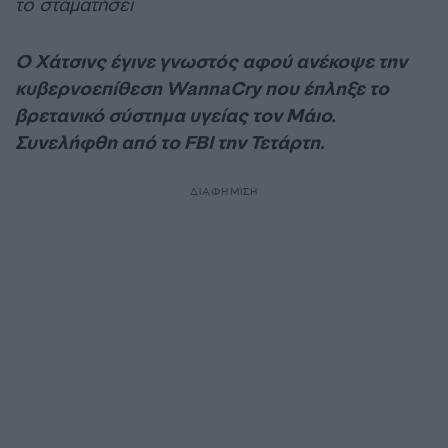
το σταματήσει
Ο Χάτσινς έγινε γνωστός αφού ανέκοψε την
κυβερνοεπίθεση WannaCry που έπληξε το
βρετανικό σύστημα υγείας τον Μάιο.
Συνελήφθη από το FBI την Τετάρτη.
ΔΙΑΦΗΜΙΣΗ