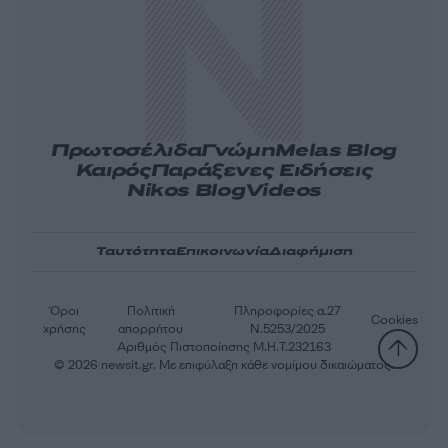
Πρωτοσέλιδα
Γνώμη
Melas Blog
Καιρός
Παράξενες Ειδήσεις
Nikos Blog
Videos
Ταυτότητα
Επικοινωνία
Διαφήμιση
Όροι
Πολιτική
Πληροφορίες α.27
Cookies
χρήσης
απορρήτου
Ν.5253/2025
Αριθμός Πιστοποίησης Μ.Η.Τ.232163
© 2026 newsit.gr. Με επιφύλαξη κάθε νομίμου δικαιώματος.