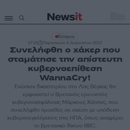
Μετάβαση
σε
o
32
περιεχόμενο
Κόσμος
17:21
Παρασκευή 4 Αυγούστου 2017
Συνελήφθη ο χάκερ που
σταμάτησε την απίστευτη
κυβερνοεπίθεση
WannaCry!
Ενώπιον δικαστηρίου στο Λας Βέγκας θα
εμφανιστεί ο Βρετανός ερευνητής
κυβερνοασφάλειας Μάρκους Χάτσινς, που
συνελήφθη προχθές σε σχέση με υπόθεση
κυβερνοεγκλήματος στις ΗΠΑ, όπως αναφέρει
το βρετανικό δίκτυο BBC.