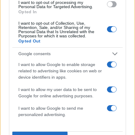
I want to opt-out of processing my
Personal Data for Targeted Advertising.
Ακολουθήστε το Νewsit.gr στο
Google News
και
Opted In
ενημερωθείτε πρώτοι για όλη την ειδησεογραφία και τα
τελευταία νέα
της ημέρας
I want to opt-out of Collection, Use,
Retention, Sale, and/or Sharing of my
Personal Data that Is Unrelated with the
Purposes for which it was collected.
Opted Out
Google consents
Πιο δημοφιλή
I want to allow Google to enable storage
related to advertising like cookies on web or
1
Κωνσταντίνος Αργυρός και Αλεξάνδρα
device identifiers in apps.
Νίκα κάνουν διακοπές με πολυτελές γιοτ
με τα δύο παιδιά τους
I want to allow my user data to be sent to
2
Η Άννα Βίσση ξετρελάθηκε με μπάντα που
Google for online advertising purposes.
έπαιζε Τσιτσάνη στο Φισκάρδο και τους
πρότεινε συνεργασία
I want to allow Google to send me
3
Θρήνος για τον Λιονέλ Μέσι – Πέθανε ο
personalized advertising.
πατέρας του, Χόρχε
4
Ελίζαμπεθ Ελέτσι και Νεκτάριος Λεμονίδης