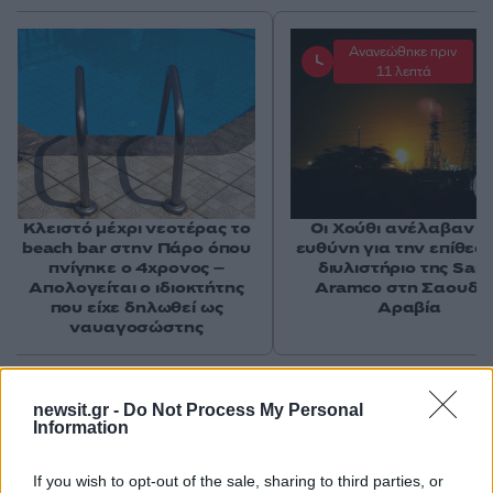
Ανανεώθηκε πριν
11 λεπτά
Κλειστό μέχρι νεοτέρας το
Οι Χούθι ανέλαβαν τ
beach bar στην Πάρο όπου
ευθύνη για την επίθεσ
πνίγηκε ο 4χρονος –
διυλιστήριο της Saud
Απολογείται ο ιδιοκτήτης
Aramco στη Σαουδι
που είχε δηλωθεί ως
Αραβία
ναυαγοσώστης
Σχόλια
newsit.gr -
Do Not Process My Personal
Information
If you wish to opt-out of the sale, sharing to third parties, or