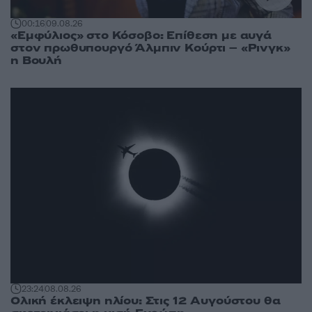
00:16
09.08.26
«Εμφύλιος» στο Κόσοβο: Επίθεση με αυγά
στον πρωθυπουργό Άλμπιν Κούρτι – «Ρινγκ»
η Βουλή
23:24
08.08.26
Ολική έκλειψη ηλίου: Στις 12 Αυγούστου θα