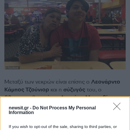
Μεταξύ των νεκρών είναι επίσης ο
Λεονάρντο
Κάμπος Τζούνιορ
και η
σύζυγός
του, ο
60χρονος
βετεράνος
Αρτούρο
Μπεναβίντες
,
που βρισκόταν στο Walmart γιατί είχε πάει για
newsit.gr -
Do Not Process My Personal
ψώνια με τη σύζυγό του. Εκείνη σώθηκε, εκείνος
Information
όχι.
If you wish to opt-out of the sale, sharing to third parties, or