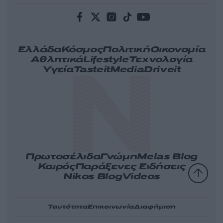
Ελλάδα
Κόσμος
Πολιτική
Οικονομία
Αθλητικά
Lifestyle
Τεχνολογία
Υγεία
Tasteit
Media
Driveit
Πρωτοσέλιδα
Γνώμη
Melas Blog
Καιρός
Παράξενες Ειδήσεις
Nikos Blog
Videos
Ταυτότητα
Επικοινωνία
Διαφήμιση