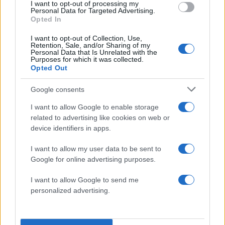
I want to opt-out of processing my
Personal Data for Targeted Advertising.
Μεταξύ των 20 νεκρών είναι έξι Μεξικανοί
Opted In
πολίτες, ανακοίνωσε επίσημα ο πρόεδρος της
χώρας. Δυο απ’ αυτούς είναι η
Σάρα
και ο
I want to opt-out of Collection, Use,
Retention, Sale, and/or Sharing of my
Αρτούρο
Σέρος
Ερνάντες
. Το θάνατό τους
Personal Data that Is Unrelated with the
Purposes for which it was collected.
ανακοίνωσαν τα παιδιά τους μέσω Facebook.
Opted Out
Την τελευταία της πνοή στο Ελ Πάσο από τα
Google consents
πυρά του Κρούσιους έχασαν επίσης η
Γκλόρια
Ίρμα
Μάρκες
, ο
Χόρχε
Καλβίγιο
Γκαρσία
, η
I want to allow Google to enable storage
related to advertising like cookies on web or
Έλσα
Μεντόζα
ντε λα Μόρα
.
device identifiers in apps.
I want to allow my user data to be sent to
Google for online advertising purposes.
I want to allow Google to send me
personalized advertising.