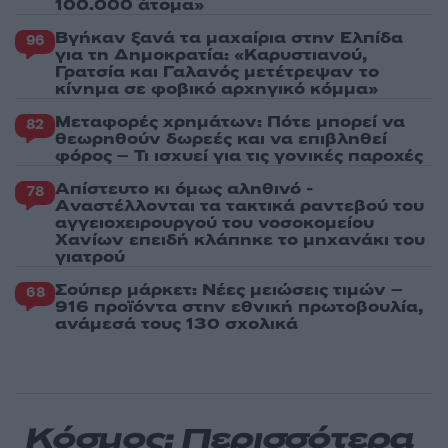
100.000 άτομα»
Βγήκαν ξανά τα μαχαίρια στην Ελπίδα
96
για τη Δημοκρατία: «Καρυστιανού,
Γρατσία και Γαλανός μετέτρεψαν το
κίνημα σε φοβικό αρχηγικό κόμμα»
Μεταφορές χρημάτων: Πότε μπορεί να
82
θεωρηθούν δωρεές και να επιβληθεί
φόρος – Τι ισχυεί για τις γονικές παροχές
Απίστευτο κι όμως αληθινό -
78
Aναστέλλονται τα τακτικά ραντεβού του
αγγειοχειρουργού του νοσοκομείου
Χανίων επειδή κλάπηκε το μηχανάκι του
γιατρού
Σούπερ μάρκετ: Νέες μειώσεις τιμών –
68
916 προϊόντα στην εθνική πρωτοβουλία,
ανάμεσά τους 130 σχολικά
Κόσμος: Περισσότερα