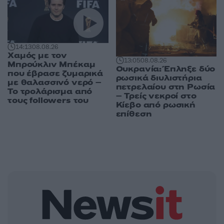
14:13
08.08.26
Χαμός με τον
13:05
08.08.26
Μπρούκλιν Μπέκαμ
Ουκρανία: Έπληξε δύο
που έβρασε ζυμαρικά
ρωσικά διυλιστήρια
με θαλασσινό νερό –
πετρελαίου στη Ρωσία
Το τρολάρισμα από
– Τρείς νεκροί στο
τους followers του
Κίεβο από ρωσική
επίθεση