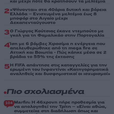
και μέχρι πότε θα κρατήσουν τα μελτέμια
2
«Ψήνονται» στα 40άρια δυτική και βόρεια
Ελλάδα – Ενισχυμένα μελτέμια έως 8
μποφόρ στο Αιγαίο μέχρι
Δεκαπενταύγουστο
3
Ο Γιώργος Κούτσιας έκανε ντεμπούτο με
γκολ για τη Φαμαλικάο στην Πορτογαλία
4
Ίση με 6 βόμβες Χιροσίμα η ενέργεια που
απελευθερώθηκε από τη mega fire σε
Αττική και Βοιωτία - Πώς κάηκε μέσα σε 2
βράδια το 55% της έκτασης
5
Η FIFA απάντησε στις καταγγελίες για την
ερωμένη του Ινφαντίνο: «Κατηγορηματικά
αναληθείς και δυσφημιστικοί οι ισχυρισμοί»
Πιο σχολιασμένα
Marfin: Η 46χρονη πήρε προθεσμία για
104
να απολογηθεί την Τρίτη – «Είναι αθώα,
συμμετείχε στη διαδήλωση όπως και