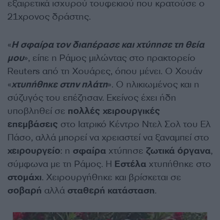
εξαιρετικά ισχυρού τουφεκιού που κρατούσε ο
21χρονος δράστης.
«
Η σφαίρα τον διαπέρασε και χτύπησε τη θεία
μου
», είπε η Ράμος μιλώντας στο πρακτορείο
Reuters από τη Χουάρες, όπου μένει. Ο Χουάν
«
χτυπήθηκε στην πλάτη
». Ο ηλικιωμένος και η
σύζυγός του επέζησαν. Εκείνος έχει ήδη
υποβληθεί σε
πολλές
χειρουργικές
επεμβάσεις
στο Ιατρικό Κέντρο Ντελ Σολ του Ελ
Πάσο, αλλά μπορεί να χρειαστεί να ξαναμπεί στο
χειρουργείο
: η
σφαίρα
χτύπησε
ζωτικά
όργανα
,
σύμφωνα με τη Ράμος. Η
Εστέλα
χτυπήθηκε στο
στομάχι
. Χειρουργήθηκε και βρίσκεται σε
σοβαρή
αλλά
σταθερή
κατάσταση
.