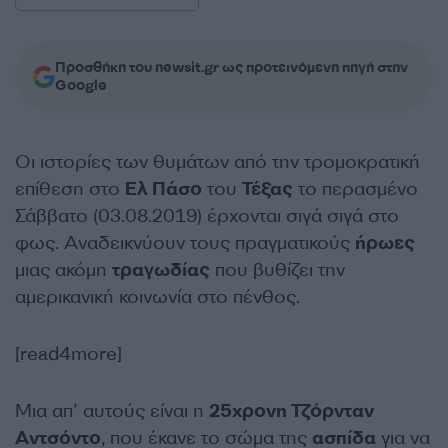
Προσθήκη του newsit.gr ως προτεινόμενη πηγή στην
Google
Οι ιστορίες των θυμάτων από την τρομοκρατική
επίθεση στο
Ελ Πάσο
του
Τέξας
το περασμένο
Σάββατο (03.08.2019) έρχονται σιγά σιγά στο
φως. Αναδεικνύουν τους πραγματικούς
ήρωες
μιας ακόμη
τραγωδίας
που βυθίζει την
αμερικανική κοινωνία στο πένθος.
[read4more]
Μια απ’ αυτούς είναι η
25χρονη Τζόρνταν
Αντσόντο
, που έκανε το σώμα της
ασπίδα
για να