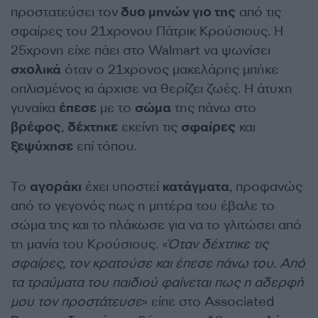
προστατεύσει τον
δυο μηνών γιο της
από τις
σφαίρες του 21χρονου Πάτρικ Κρούσιους. Η
25χρονη είχε πάει στο Walmart να ψωνίσει
σχολικά
όταν ο 21χρονος μακελάρης μπήκε
οπλισμένος κι άρχισε να θερίζει ζωές. Η άτυχη
γυναίκα
έπεσε
με το
σώμα
της πάνω στο
βρέφος
,
δέχτηκε
εκείνη τις
σφαίρες
και
ξεψύχησε
επί τόπου.
Το
αγοράκι
έχει υποστεί
κατάγματα
, προφανώς
από το γεγονός πως η μητέρα του έβαλε το
σώμα της και το πλάκωσε για να το γλιτώσει από
τη μανία του Κρούσιους. «
Όταν δέχτηκε τις
σφαίρες, τον κρατούσε και έπεσε πάνω του. Από
τα τραύματα του παιδιού φαίνεται πως η αδερφή
μου τον προστάτευσε
» είπε στο Associated