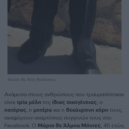
Χουάν δε διός Βελάσκες
Ανάμεσα στους ανθρώπους που τραυματίστηκαν
είναι
τρία
μέλη
της
ίδιας
οικογένειας
, ο
πατέρας
, η
μητέρα
και η
δεκάχρονη
κόρη
τους,
αναφέρουν αναρτήσεις συγγενών τους στο
Facebook. Ο
Μάριο δε Άλμπα Μόντες
, 45 ετών,