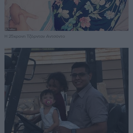
Η 25χρονη Τζόρνταν Αντσόντο