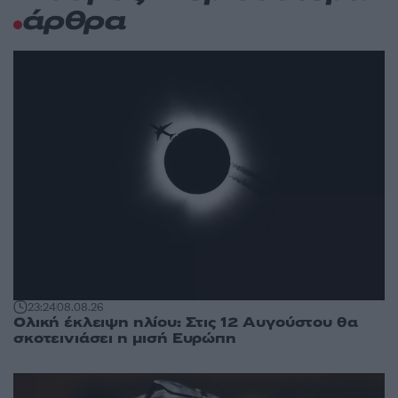
άρθρα
23:24
08.08.26
Ολική έκλειψη ηλίου: Στις 12 Αυγούστου θα
σκοτεινιάσει η μισή Ευρώπη