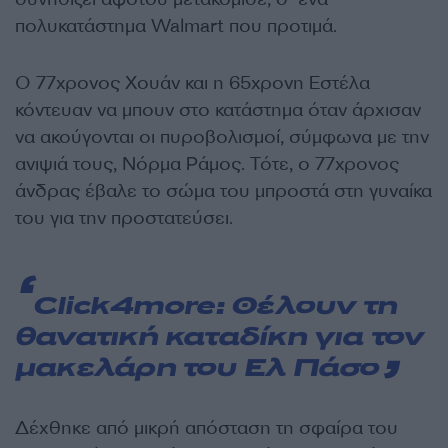
πολυκατάστημα Walmart που προτιμά.
Ο 77χρονος Χουάν και η 65χρονη Εστέλα
κόντευαν να μπουν στο κατάστημα όταν άρχισαν
να ακούγονται οι πυροβολισμοί, σύμφωνα με την
ανιψιά τους, Νόρμα Ράμος. Τότε, ο 77χρονος
άνδρας έβαλε το σώμα του μπροστά στη γυναίκα
του για την προστατεύσει.
Click4more:
Θέλουν τη
θανατική καταδίκη για τον
μακελάρη του Ελ Πάσο
Δέχθηκε από μικρή απόσταση τη σφαίρα του