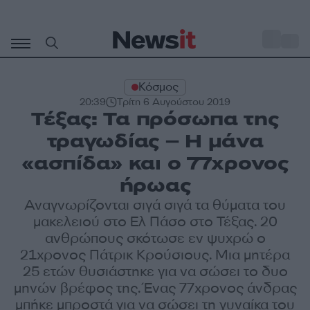
Μετάβαση
σε
o
33
περιεχόμενο
Κόσμος
20:39
Τρίτη 6 Αυγούστου 2019
Τέξας: Τα πρόσωπα της
τραγωδίας – Η μάνα
«ασπίδα» και ο 77χρονος
ήρωας
Αναγνωρίζονται σιγά σιγά τα θύματα του
μακελειού στο Ελ Πάσο στο Τέξας. 20
ανθρώπους σκότωσε εν ψυχρώ ο
21χρονος Πάτρικ Κρούσιους. Μια μητέρα
25 ετών θυσιάστηκε για να σώσει το δυο
μηνών βρέφος της. Ένας 77χρονος άνδρας
μπήκε μπροστά για να σώσει τη γυναίκα του