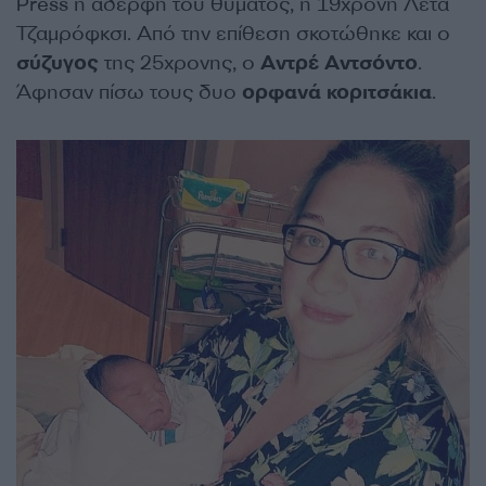
Press η αδερφή του θύματος, η 19χρονη Λέτα
Τζαμρόφκσι. Από την επίθεση σκοτώθηκε και ο
σύζυγος
της 25χρονης, ο
Αντρέ
Αντσόντο
.
Άφησαν πίσω τους δυο
ορφανά
κοριτσάκια
.