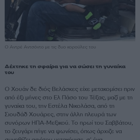
Ο Αντρέ Αντσόντο με τις δυο κορούλες του
Δέχτηκε τη σφαίρα για να σώσει τη γυναίκα
του
Ο Χουάν δε διός Βελάσκες είχε μετακομίσει πριν
από έξι μήνες στο Ελ Πάσο του Τέξας, μαζί με τη
γυναίκα του, την Εστέλα Νικολάσα, από τη
Σιουδάδ Χουάρες, στην άλλη πλευρά των
συνόρων ΗΠΑ-Μεξικού. Το πρωί του Σαββάτου,
το ζευγάρι πήγε να ψωνίσει, όπως άρχιζε να
συνηθίζει αφότου μετακόμισε, σ’ ένα