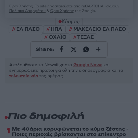
Όροι Χρήσης
. Το site προστατεύεται από reCAPTCHA, ισχύουν
Πολιτική Απορρήτου
&
Όροι Χρήσης
της Google.
Κόσμος
ΕΛ ΠΑΣΟ
ΗΠΑ
ΜΑΚΕΛΕΙΟ ΕΛ ΠΑΣΟ
ΟΧΑΪΟ
ΤΕΞΑΣ
Share:
Ακολουθήστε το Νewsit.gr στο
Google News
και
ενημερωθείτε πρώτοι για όλη την ειδησεογραφία και τα
τελευταία νέα
της ημέρας
Πιο δημοφιλή
1
Με 40άρια κορυφώνεται το κύμα ζέστης -
Ποιες περιοχές βρίσκονται στο επίκεντρο