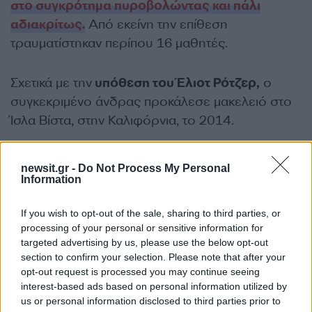
στο συγκρότημα πυροβολώντας και πάλι
αδιακρίτως.
Από εκείνη την επίθεση
τραυματίστηκαν περίπου 16 μαθητές.
Σχετικά με την
υπόθεση του Έλιοτ Ρότζερ,
ο
συγκεκριμένο άνδρας προκάλεσε μακελειό στο
Ίσλα Βίστα, στην Καλιφόρνια, το 2014.
Ο νεαρός είχε σκοτώσει 6 ανθρώπους σε
newsit.gr -
Do Not Process My Personal
πανεπιστημιούπολη στη Σάντα Μπάρμπαρα,
Information
προτού αυτοκτονήσει. Εξηγούσε σε βίντεο που
If you wish to opt-out of the sale, sharing to third parties, or
μαγνητοσκόπησε πριν από την σφαγή πως θα
processing of your personal or sensitive information for
έκανε την επίθεση για να τιμωρήσει τις γυναίκες
targeted advertising by us, please use the below opt-out
που τον απέρριψαν.
section to confirm your selection. Please note that after your
opt-out request is processed you may continue seeing
interest-based ads based on personal information utilized by
Βίντεο δείχνει τον δράστη να
us or personal information disclosed to third parties prior to