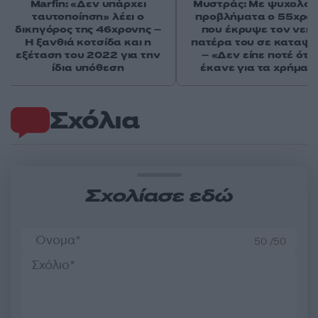
Marfin: «Δεν υπάρχει
Μυστράς: Με ψυχολογ
ταυτοποίηση» λέει ο
προβλήματα ο 55χρο
δικηγόρος της 46χρονης –
που έκρυψε τον νεκ
Η ξανθιά κοτσίδα και η
πατέρα του σε καταψ
εξέταση του 2022 για την
– «Δεν είπε ποτέ ότι 
ίδια υπόθεση
έκανε για τα χρήματ
Σχόλια
Σχολίασε εδώ
50 /50