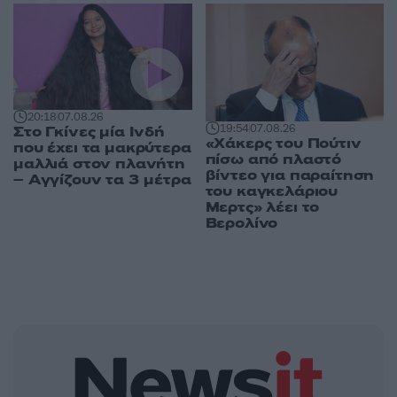
20:18
07.08.26
19:54
07.08.26
Στο Γκίνες μία Ινδή
«Χάκερς του Πούτιν
που έχει τα μακρύτερα
πίσω από πλαστό
μαλλιά στον πλανήτη
βίντεο για παραίτηση
– Αγγίζουν τα 3 μέτρα
του καγκελάριου
Μερτς» λέει το
Βερολίνο