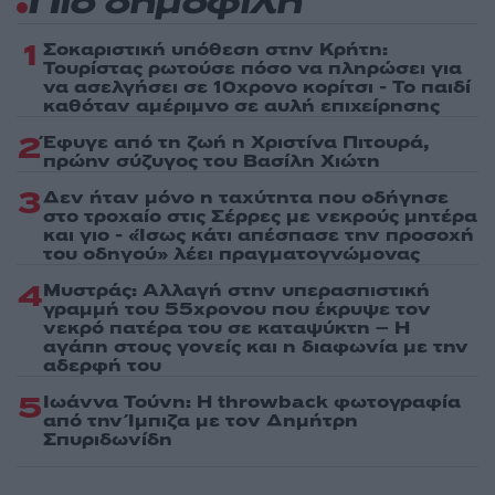
Πιο δημοφιλή
1
Σοκαριστική υπόθεση στην Κρήτη:
Τουρίστας ρωτούσε πόσο να πληρώσει για
να ασελγήσει σε 10χρονο κορίτσι - Το παιδί
καθόταν αμέριμνο σε αυλή επιχείρησης
2
Έφυγε από τη ζωή η Χριστίνα Πιτουρά,
πρώην σύζυγος του Βασίλη Χιώτη
3
Δεν ήταν μόνο η ταχύτητα που οδήγησε
στο τροχαίο στις Σέρρες με νεκρούς μητέρα
και γιο - «Ίσως κάτι απέσπασε την προσοχή
του οδηγού» λέει πραγματογνώμονας
4
Μυστράς: Αλλαγή στην υπερασπιστική
γραμμή του 55χρονου που έκρυψε τον
νεκρό πατέρα του σε καταψύκτη – Η
αγάπη στους γονείς και η διαφωνία με την
αδερφή του
5
Ιωάννα Τούνη: Η throwback φωτογραφία
από την Ίμπιζα με τον Δημήτρη
Σπυριδωνίδη