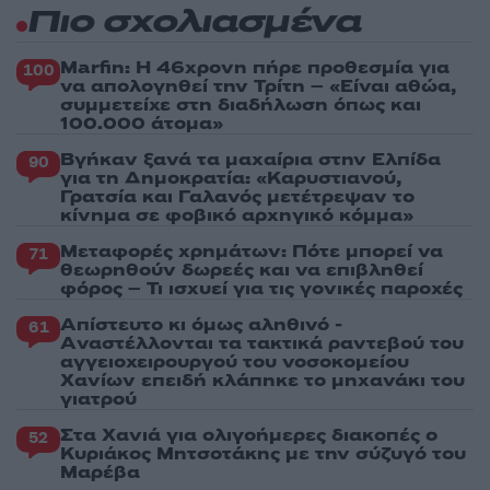
Πιο σχολιασμένα
Marfin: Η 46χρονη πήρε προθεσμία για
100
να απολογηθεί την Τρίτη – «Είναι αθώα,
συμμετείχε στη διαδήλωση όπως και
100.000 άτομα»
Βγήκαν ξανά τα μαχαίρια στην Ελπίδα
90
για τη Δημοκρατία: «Καρυστιανού,
Γρατσία και Γαλανός μετέτρεψαν το
κίνημα σε φοβικό αρχηγικό κόμμα»
Μεταφορές χρημάτων: Πότε μπορεί να
71
θεωρηθούν δωρεές και να επιβληθεί
φόρος – Τι ισχυεί για τις γονικές παροχές
Απίστευτο κι όμως αληθινό -
61
Aναστέλλονται τα τακτικά ραντεβού του
αγγειοχειρουργού του νοσοκομείου
Χανίων επειδή κλάπηκε το μηχανάκι του
γιατρού
Στα Χανιά για ολιγοήμερες διακοπές ο
52
Κυριάκος Μητσοτάκης με την σύζυγό του
Μαρέβα