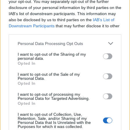
your opt-out. You may separately opt-out of the further
χορεύει λίγο πριν το μακελειό
disclosure of your personal information by third parties on the
IAB’s list of downstream participants. This information may
Βίντεο που κυκλοφόρησε στα social media,
also be disclosed by us to third parties on the
IAB’s List of
Downstream Participants
that may further disclose it to other
δείχνει τον 14χρονο Ιησού να χορεύει, λίγο πριν
third parties.
το λουτρό αίματος στο σχολείο.
Please note that this website/app uses one or more Google
Personal Data Processing Opt Outs
services and may gather and store information including but
Στα πλάνα φαίνεται να χοροπηδά και να κάνει
not limited to your visit or usage behaviour. You may click to
I want to opt-out of the Sharing of my
personal data.
στροφές γύρω από τον εαυτό του, ενώ στην
grant or deny consent to Google and its third-party tags to
Opted In
use your data for below specified purposes in below Google
κάμερα εμφανίζεται ακόμη μία κοπέλα.
consent section.
I want to opt-out of the Sale of my
Personal Data.
Opted In
New footage has emerged of the attacker,
I want to opt-out of processing my
İsa Aras Mersinli, who shot and killed 9
Personal Data for Targeted Advertising.
Opted In
people and injured 13 in Kahramanmaraş
today.
I want to opt-out of Collection, Use,
Retention, Sale, and/or Sharing of my
Personal Data that Is Unrelated with the
Purposes for which it was collected.
The video was reportedly recorded by