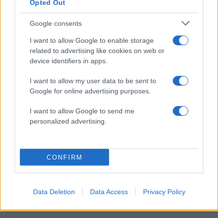
Opted Out
classmates shortly before the attack.
Google consents
The attacker died by suicide.
I want to allow Google to enable storage
pic.twitter.com/0OSXjrFrYD
related to advertising like cookies on web or
device identifiers in apps.
— Visegrád 24 (@visegrad24)
April
I want to allow my user data to be sent to
15, 2026
Google for online advertising purposes.
I want to allow Google to send me
personalized advertising.
Το εν λόγω βίντεο τραβήχτηκε μέσα στο
σχολείο, λίγο πριν ο δράστης σηκώσει το όπλο
του και σκοτώσει τους 8 μαθητές και τον έναν
CONFIRM
καθηγητή.
ΔΙΑΦΗΜΙΣΗ
Data Deletion
Data Access
Privacy Policy