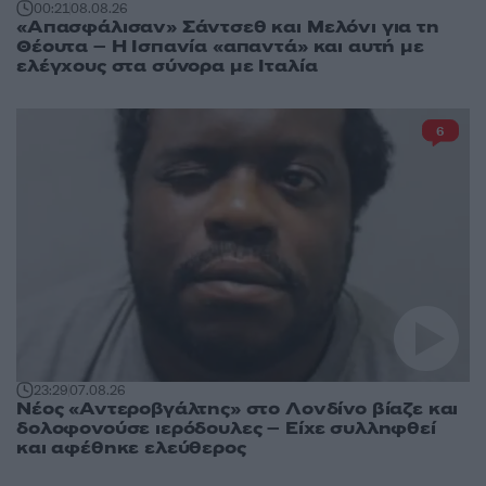
00:21
08.08.26
«Απασφάλισαν» Σάντσεθ και Μελόνι για τη
Θέουτα – Η Ισπανία «απαντά» και αυτή με
ελέγχους στα σύνορα με Ιταλία
6
23:29
07.08.26
Νέος «Αντεροβγάλτης» στο Λονδίνο βίαζε και
δολοφονούσε ιερόδουλες – Είχε συλληφθεί
και αφέθηκε ελεύθερος