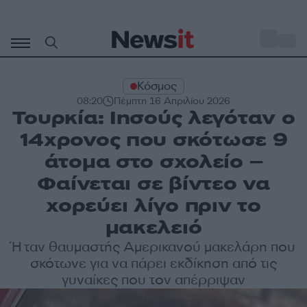
Μετάβαση
σε
o
34
περιεχόμενο
Κόσμος
08:20
Πέμπτη 16 Απριλίου 2026
Τουρκία: Ιησούς λεγόταν ο
14χρονος που σκότωσε 9
άτομα στο σχολείο –
Φαίνεται σε βίντεο να
χορεύει λίγο πριν το
μακελειό
Ήταν θαυμαστής Αμερικανού μακελάρη που
σκότωνε για να πάρει εκδίκηση από τις
γυναίκες που τον απέρριψαν