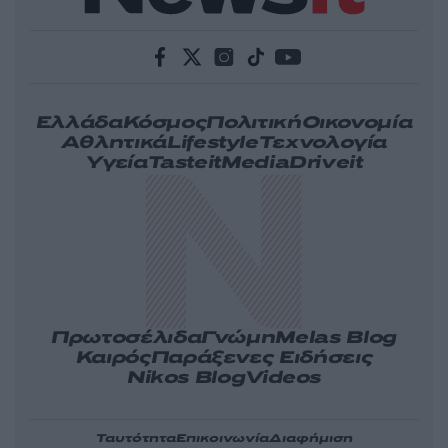
Ελλάδα
Κόσμος
Πολιτική
Οικονομία
Αθλητικά
Lifestyle
Τεχνολογία
Υγεία
Tasteit
Media
Driveit
Πρωτοσέλιδα
Γνώμη
Melas Blog
Καιρός
Παράξενες Ειδήσεις
Nikos Blog
Videos
Ταυτότητα
Επικοινωνία
Διαφήμιση