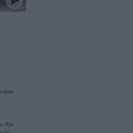
ρεψαν
. Και
α τετ