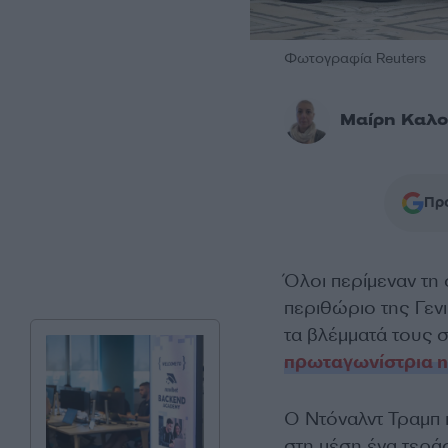
Φωτογραφία Reuters
Μαίρη Καλ
Προ
Όλοι περίμεναν τη
περιθώριο της Γεν
τα βλέμματά τους 
πρωταγωνίστρια η
Ο Ντόναλντ Τραμπ κ
στη μέση ένα τεράσ