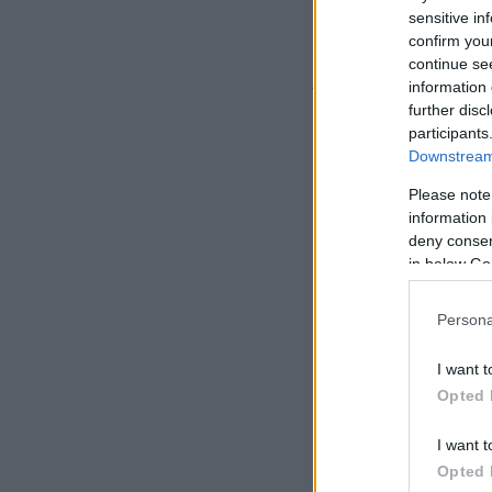
sensitive in
«
Είναι καλύτερο ν
confirm you
απάντησε πειραχτικ
continue se
λάθη του.
information 
further disc
participants
Downstream 
Please note
information 
deny consent
in below Go
Persona
I want t
Opted 
I want t
Opted 