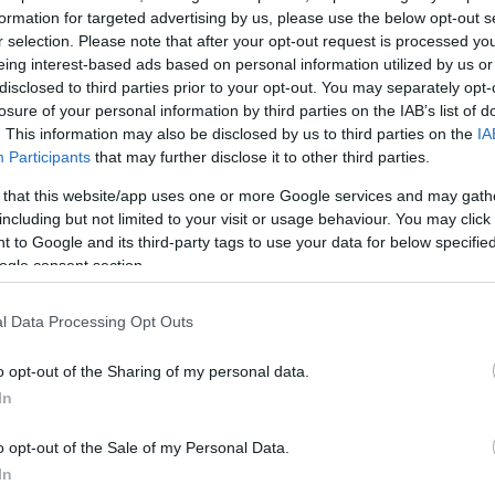
formation for targeted advertising by us, please use the below opt-out s
α συναντιόμαστε παρά να μιλάμε στο τηλέφωνο
»,
r selection. Please note that after your opt-out request is processed y
ά ο Ζελένσκι, μιλώντας αγγλικά με σχετική άνεση, πα
eing interest-based ads based on personal information utilized by us or
disclosed to third parties prior to your opt-out. You may separately opt-
losure of your personal information by third parties on the IAB’s list of
. This information may also be disclosed by us to third parties on the
IA
Participants
that may further disclose it to other third parties.
 that this website/app uses one or more Google services and may gath
including but not limited to your visit or usage behaviour. You may click 
 to Google and its third-party tags to use your data for below specifi
ogle consent section.
l Data Processing Opt Outs
o opt-out of the Sharing of my personal data.
In
o opt-out of the Sale of my Personal Data.
In