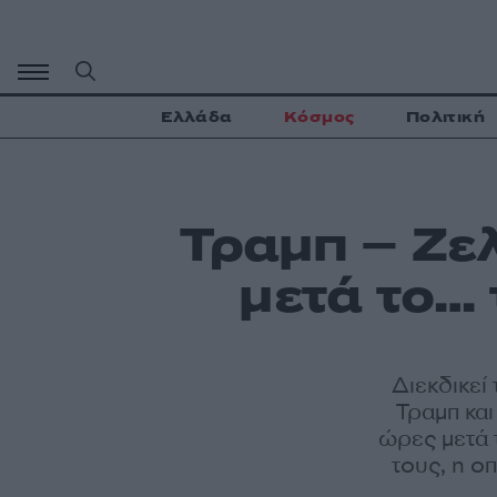
Μετάβαση
σε
περιεχόμενο
Ελλάδα
Κόσμος
Πολιτική
Τραμπ – Ζελ
μετά το…
Διεκδικεί
Τραμπ κα
ώρες μετά 
τους, η ο