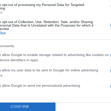
to opt-out of processing my Personal Data for Targeted
ing.
In
o opt-out of Collection, Use, Retention, Sale, and/or Sharing
ersonal Data that Is Unrelated with the Purposes for which it
lected.
Out
consents
o allow Google to enable storage related to advertising like cookies on
evice identifiers in apps.
o allow my user data to be sent to Google for online advertising
s.
to allow Google to send me personalized advertising.
CONFIRM