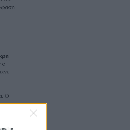
πόφαση
κρη
ς ο
ιχνε
α. Ο
ν
sonal or