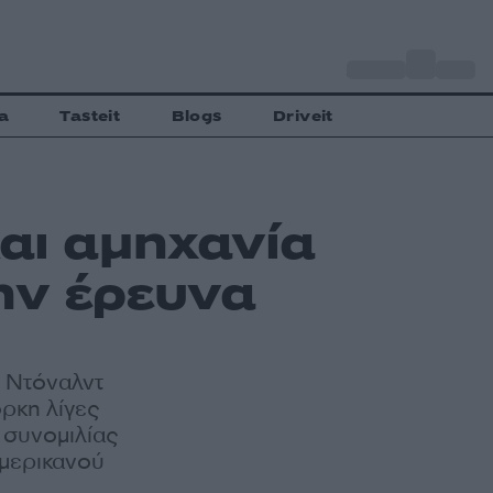
o
Αθήνα
29
C
a
Tasteit
Blogs
Driveit
και αμηχανία
ην έρευνα
! Ντόναλντ
ρκη λίγες
 συνομιλίας
Αμερικανού