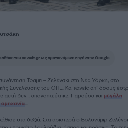
ουτσάκη
σθήκη του newsit.gr ως προτεινόμενη πηγή στην Google
 συνάντηση Τραμπ – Ζελένσκι στη Νέα Υόρκη, στο
ικής Συνέλευσης του ΟΗΕ. Και κανείς απ’ όσους έστ
σε αυτή δεν… απογοητεύτηκε. Παρούσα και
μεγάλη
 αμηχανία
…
άθισε στα δεξιά. Στα αριστερά ο Βολοντίμιρ Ζελένσκι
τιο μπουκέτο λουλούδια, άσπρα και πράσινα. Το τετ 