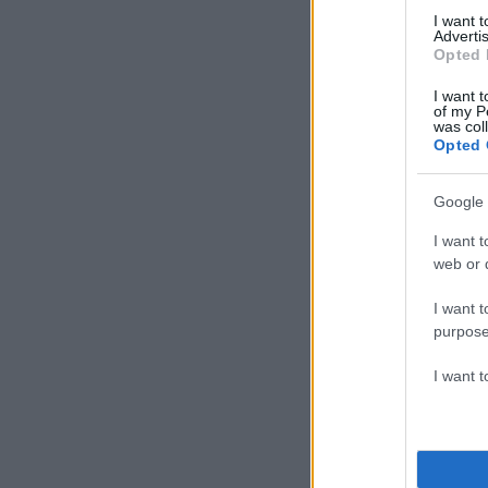
I want 
Advertis
Opted 
I want t
of my P
Φωτογραφία Reuters
was col
Opted 
Google 
I want t
web or d
I want t
purpose
I want 