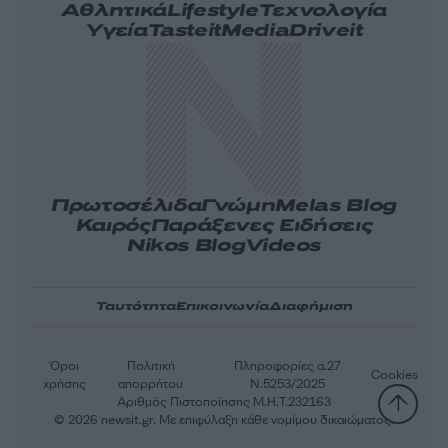
Αθλητικά
Lifestyle
Τεχνολογία
Υγεία
Tasteit
Media
Driveit
Πρωτοσέλιδα
Γνώμη
Melas Blog
Καιρός
Παράξενες Ειδήσεις
Nikos Blog
Videos
Ταυτότητα
Επικοινωνία
Διαφήμιση
Όροι
Πολιτική
Πληροφορίες α.27
Cookies
χρήσης
απορρήτου
Ν.5253/2025
Αριθμός Πιστοποίησης Μ.Η.Τ.232163
© 2026 newsit.gr. Με επιφύλαξη κάθε νομίμου δικαιώματος.