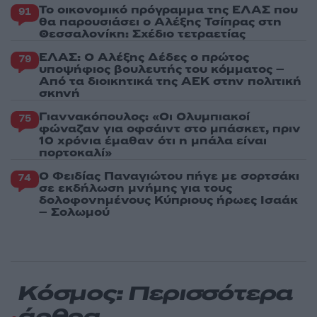
Το οικονομικό πρόγραμμα της ΕΛΑΣ που
91
θα παρουσιάσει ο Αλέξης Τσίπρας στη
Θεσσαλονίκη: Σχέδιο τετραετίας
ΕΛΑΣ: Ο Αλέξης Δέδες ο πρώτος
79
υποψήφιος βουλευτής του κόμματος –
Από τα διοικητικά της ΑΕΚ στην πολιτική
σκηνή
Γιαννακόπουλος: «Οι Ολυμπιακοί
75
φώναζαν για οφσάιντ στο μπάσκετ, πριν
10 χρόνια έμαθαν ότι η μπάλα είναι
πορτοκαλί»
Ο Φειδίας Παναγιώτου πήγε με σορτσάκι
74
σε εκδήλωση μνήμης για τους
δολοφονημένους Κύπριους ήρωες Ισαάκ
– Σολωμού
Κόσμος: Περισσότερα