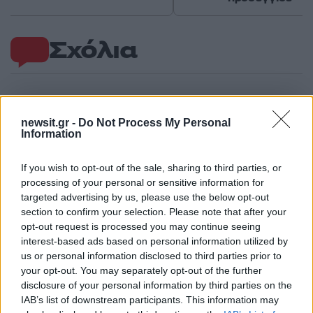
Σχόλια
newsit.gr -
Do Not Process My Personal
Σχολίασε εδώ
Information
If you wish to opt-out of the sale, sharing to third parties, or
50 /50
processing of your personal or sensitive information for
targeted advertising by us, please use the below opt-out
section to confirm your selection. Please note that after your
opt-out request is processed you may continue seeing
interest-based ads based on personal information utilized by
2000 /2000
us or personal information disclosed to third parties prior to
your opt-out. You may separately opt-out of the further
Υποβολή σχολίου
disclosure of your personal information by third parties on the
IAB’s list of downstream participants. This information may
Όροι Χρήσης
. Το site προστατεύεται από reCAPTCHA, ισχύουν