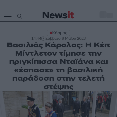
Μετάβαση
σε
o
27
περιεχόμενο
Κόσμος
14:44
Σάββατο 6 Μαΐου 2023
Βασιλιάς Κάρολος: Η Κέιτ
Μίντλετον τίμησε την
πριγκίπισσα Νταϊάνα και
«έσπασε» τη βασιλική
παράδοση στην τελετή
στέψης