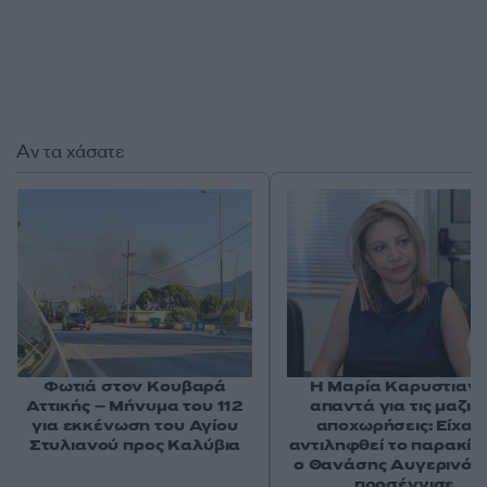
Αν τα χάσατε
Φωτιά στον Κουβαρά
Η Μαρία Καρυστιαν
Αττικής – Μήνυμα του 112
απαντά για τις μαζικ
για εκκένωση του Αγίου
αποχωρήσεις: Είχαμ
Στυλιανού προς Καλύβια
αντιληφθεί το παρακίν
ο Θανάσης Αυγερινός 
προσέγγισε