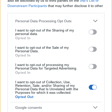
also be disclosed by us to third parties on the
IAB’s List of
Πολιτική Απορρήτου
&
Όροι Χρήσης
της Google.
Downstream Participants
that may further disclose it to other
Κόσμος
third parties.
ΒΑΣΙΛΙΑΣ ΚΑΡΟΛΟΣ
ΒΡΕΤΑΝΙΑ
Please note that this website/app uses one or more Google
Personal Data Processing Opt Outs
ΚΑΡΟΛΟΣ
ΚΕΙΤ ΜΙΝΤΛΕΤΟΝ
ΣΤΕΨΗ
services and may gather and store information including but
not limited to your visit or usage behaviour. You may click to
I want to opt-out of the Sharing of my
Share:
personal data.
grant or deny consent to Google and its third-party tags to
Opted In
use your data for below specified purposes in below Google
consent section.
Ακολουθήστε το Νewsit.gr στο
Google News
και
I want to opt-out of the Sale of my
ενημερωθείτε πρώτοι για όλη την ειδησεογραφία και τα
Personal Data.
Opted In
τελευταία νέα
της ημέρας
I want to opt-out of processing my
Personal Data for Targeted Advertising.
Opted In
I want to opt-out of Collection, Use,
Retention, Sale, and/or Sharing of my
Πιο δημοφιλή
Personal Data that Is Unrelated with the
Purposes for which it was collected.
Opted Out
1
Πάρος: «Αν ήταν κάποιος πάνω από την
πισίνα, δε θα είχα θρηνήσει το παιδί μου» –
Η σπαρακτική περιγραφή του πατέρα και
Google consents
τα κενά στους ισχυρισμούς του ιδιοκτήτη