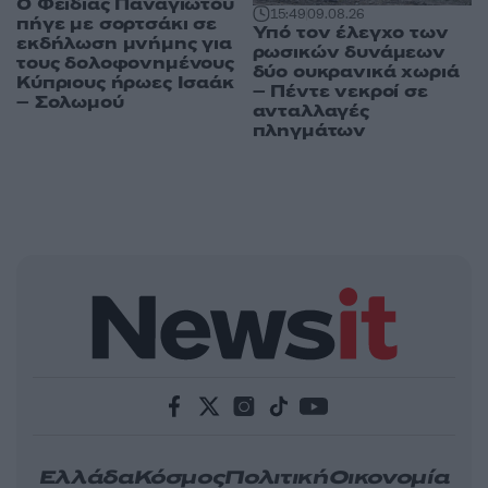
Ο Φειδίας Παναγιώτου
15:49
09.08.26
πήγε με σορτσάκι σε
Υπό τον έλεγχο των
εκδήλωση μνήμης για
ρωσικών δυνάμεων
τους δολοφονημένους
δύο ουκρανικά χωριά
Κύπριους ήρωες Ισαάκ
– Πέντε νεκροί σε
– Σολωμού
ανταλλαγές
πληγμάτων
Ελλάδα
Κόσμος
Πολιτική
Οικονομία