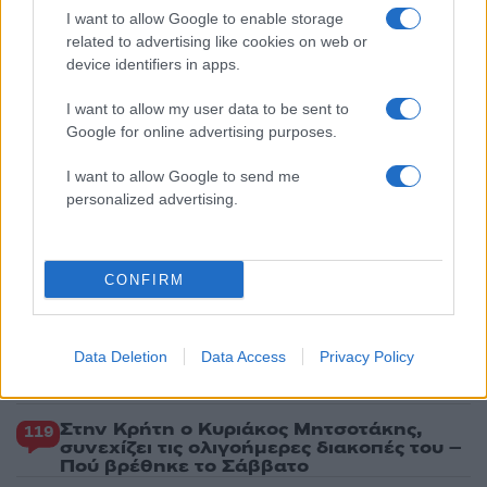
του beach bar
I want to allow Google to enable storage
related to advertising like cookies on web or
2
Μετέτρεψαν το Σαρακήνικο της Μήλου σε
device identifiers in apps.
ελικοδρόμιο – «Πάρκαραν» το ελικόπτερο
τους για να κάνουν μπάνιο
I want to allow my user data to be sent to
3
Μπρίτνεϊ Σπίαρς: Έκανε αποτυχημένο
Google for online advertising purposes.
μπότοξ και ανέβασε στο Instagram την
εμπειρία της
I want to allow Google to send me
4
Γιάννης Παπαμιχαήλ: «Η απαγόρευση
personalized advertising.
αφορά στη χρήση της εικόνας και της
φωνής της Αλίκης Βουγιουκλάκη μέσω AI»
5
Ο δημοσιογράφος Βασίλης Τσεκούρας
CONFIRM
ανακοίνωσε ότι παντρεύεται τη σύντροφό
του, Γωγώ Μπαλή
Data Deletion
Data Access
Privacy Policy
Πιο σχολιασμένα
Στην Κρήτη ο Κυριάκος Μητσοτάκης,
119
συνεχίζει τις ολιγοήμερες διακοπές του –
Πού βρέθηκε το Σάββατο