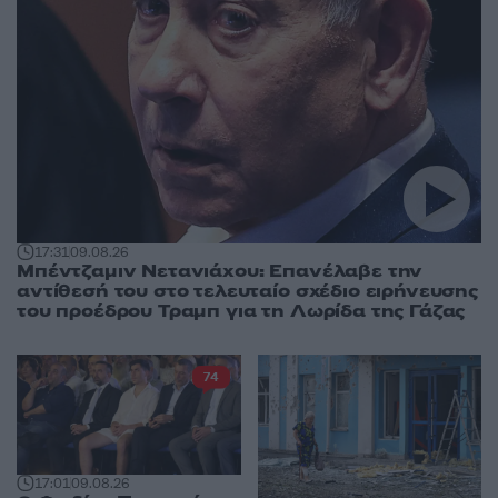
17:31
09.08.26
Μπέντζαμιν Νετανιάχου: Επανέλαβε την
αντίθεσή του στο τελευταίο σχέδιο ειρήνευσης
του προέδρου Τραμπ για τη Λωρίδα της Γάζας
74
17:01
09.08.26