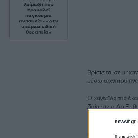
λοίμωξη που
προκαλεί
παγκόσμια
ανησυχία - «Δεν
υπάρχει ειδική
θεραπεία»
Βρίσκεται σε μηχαν
μέσω τεχνητού πν
Ο χανταϊός της έχ
δήλωσε ο Δρ Ξαβιέ
Νοσοκομείο Μπισά
newsit.gr 
Από την άλλη Βρετ
If you wish 