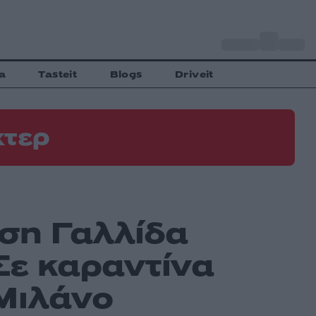
o
Αθήνα
30
C
a
Tasteit
Blogs
Driveit
χτερ
αση Γαλλίδα
Σε καραντίνα
 Μιλάνο