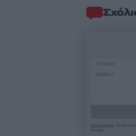
Σχόλι
Όροι Χρήσης
. Το site π
Google.