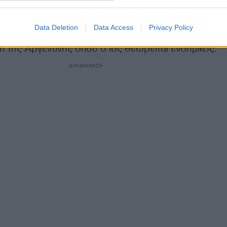
σσίνα (Σικελία),
Αργεντινή τουρίστρια με πνευμονία
αστηριακές εξετάσεις για να εξακριβωθεί αν είναι 
Data Deletion
Data Access
Privacy Policy
ταϊού. Έφτασε αεροπορικώς στην Ιταλία πριν από δέ
 της Αργεντινής όπου ο ιός θεωρείται ενδημικός.
ΔΙΑΦΗΜΙΣΗ