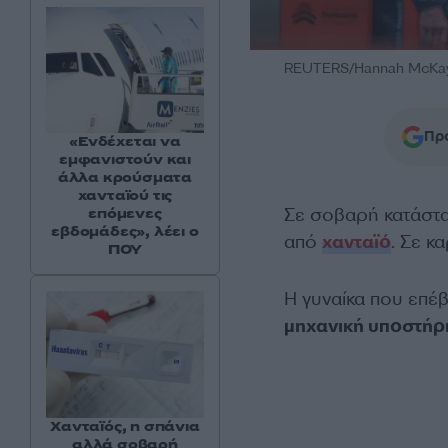
REUTERS/Hannah McKa
Προ
«Ενδέχεται να
εμφανιστούν και
άλλα κρούσματα
χανταϊού τις
Σε σοβαρή κατάστ
επόμενες
εβδομάδες», λέει ο
από
χανταϊό
. Σε κ
ΠΟΥ
Η γυναίκα που επέβ
μηχανική υποστήρι
Χανταϊός, η σπάνια
αλλά σοβαρή