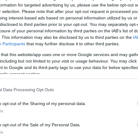
είο Σάκκο του Μιλάνου, όπου θα παραμείνει σε καρ
formation for targeted advertising by us, please use the below opt-out s
ς.
r selection. Please note that after your opt-out request is processed y
eing interest-based ads based on personal information utilized by us or
disclosed to third parties prior to your opt-out. You may separately opt-
ΔΙΑΦΗΜΙΣΗ
losure of your personal information by third parties on the IAB’s list of
. This information may also be disclosed by us to third parties on the
IA
Participants
that may further disclose it to other third parties.
 that this website/app uses one or more Google services and may gath
including but not limited to your visit or usage behaviour. You may click 
 to Google and its third-party tags to use your data for below specifi
ogle consent section.
l Data Processing Opt Outs
o opt-out of the Sharing of my personal data.
In
o opt-out of the Sale of my Personal Data.
In