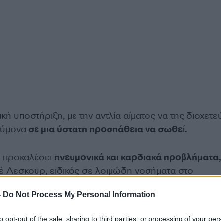
ική υποστήριξη, με την αντλία αίματος να της διοχετε
εύμονα
σε μια ύστατη προσπάθεια να σωθεί.
ει προκαλέσει
πνευμονικά και καρδιακά προβλήματα,
 Λεσκούρ, ειδικός σε λοιμώδη νοσήματα στο
τ.
-
Do Not Process My Personal Information
ανός τουρίστας μεταφέρθηκε χθες Τρίτη (12.05.2026
to opt-out of the sale, sharing to third parties, or processing of your per