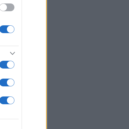
ουργκ,
είας