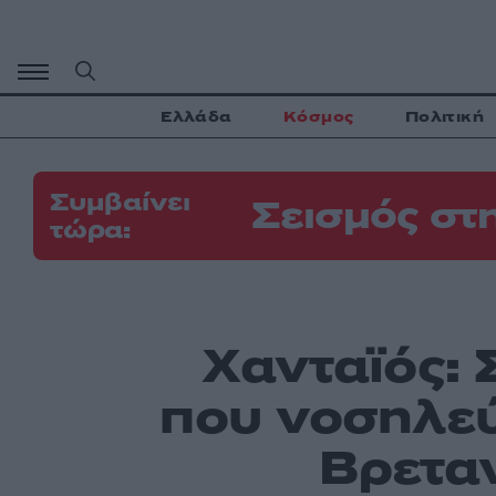
Μετάβαση
σε
περιεχόμενο
Ελλάδα
Κόσμος
Πολιτική
Συμβαίνει
Σεισμός στ
τώρα:
Χανταϊός: 
που νοσηλεύ
Βρεταν