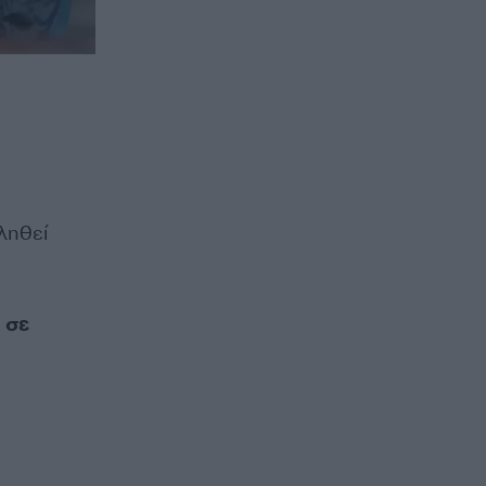
ληθεί
ι
σε