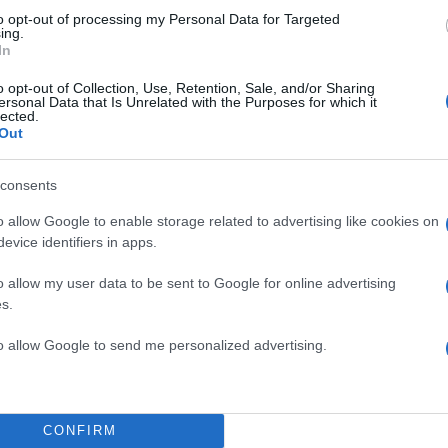
to opt-out of processing my Personal Data for Targeted
ing.
In
o opt-out of Collection, Use, Retention, Sale, and/or Sharing
ersonal Data that Is Unrelated with the Purposes for which it
lected.
Out
consents
o allow Google to enable storage related to advertising like cookies on
evice identifiers in apps.
o allow my user data to be sent to Google for online advertising
παφή, σε αεροσκάφος με προορισμό το Γιοχάνεσμπ
s.
 πέθανε αφού μολύνθηκε από τον χανταϊό.
to allow Google to send me personalized advertising.
ενήργησαν κατόπιν ειδοποίησης από το υπουργείο Υγ
CONFIRM