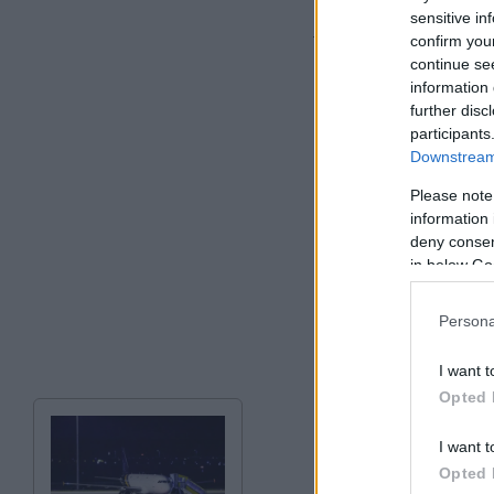
βράδυ στο νοσοκομ
sensitive in
για σαράντα ημέρε
confirm you
continue se
information 
further disc
participants
Downstream 
Please note
information 
deny consent
in below Go
Persona
I want t
Opted 
I want t
Opted 