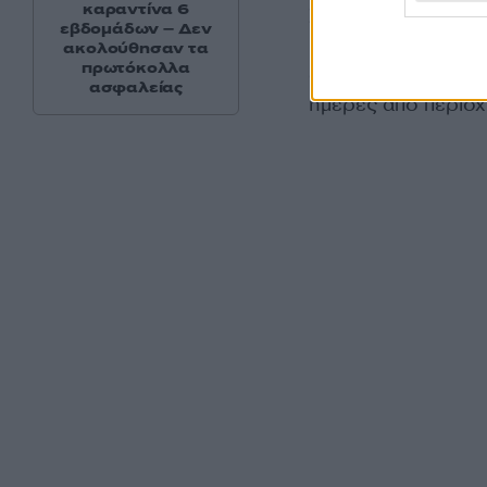
καραντίνα 6
Στο μεταξύ στην Με
εβδομάδων – Δεν
υποβλήθηκε σε εργ
ακολούθησαν τα
πρωτόκολλα
στελέχους του χαν
ασφαλείας
ημέρες από περιοχή