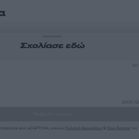
α
Σχολίασε εδώ
50
2000 /
Υποβολή σχολίου
ροστατεύεται από reCAPTCHA, ισχύουν
Πολιτική Απορρήτου
&
Όροι Χρήσης
της