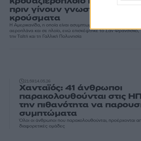
κρουαζιερόπλοιο Hondius
πριν γίνουν γνωστά τα
κρούσματα
Η Αμερικανίδα, η οποία είναι ασυμπτωματική, επιβιβάστηκε σε
αεροπλάνα και σε πλοίο, ενώ επισκέφτηκε το Σαν Φρανσίσκο,
την Ταϊτή και τη Γαλλική Πολυνησία
21:59
14.05.26
Χανταϊός: 41 άνθρωποι
παρακολουθούνται στις ΗΠ
την πιθανότητα να παρου
συμπτώματα
Όλοι οι άνθρωποι που παρακολουθούνται, προέρχονται απ
διαφορετικές ομάδες