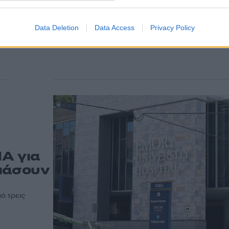
Data Deletion
Data Access
Privacy Policy
Α για
σιάσουν
ό τρεις