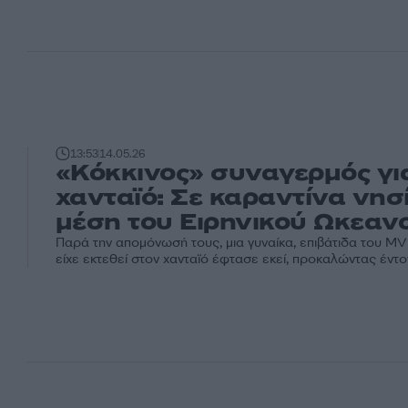
13:53
14.05.26
«Κόκκινος» συναγερμός γι
χανταϊό: Σε καραντίνα νησ
μέση του Ειρηνικού Ωκεαν
Παρά την απομόνωσή τους, μια γυναίκα, επιβάτιδα του MV
είχε εκτεθεί στον χανταϊό έφτασε εκεί, προκαλώντας έντ