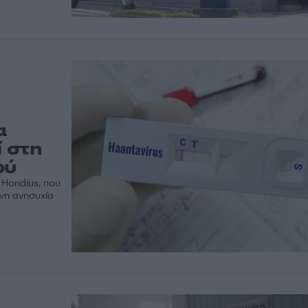
α
ί στη
ού
 Hondius, που
ονη ανησυχία