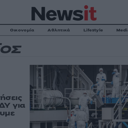
Οικονομία
Αθλητικά
Lifestyle
Medi
ΪΟΣ
ήσεις
ΔΥ για
ουμε