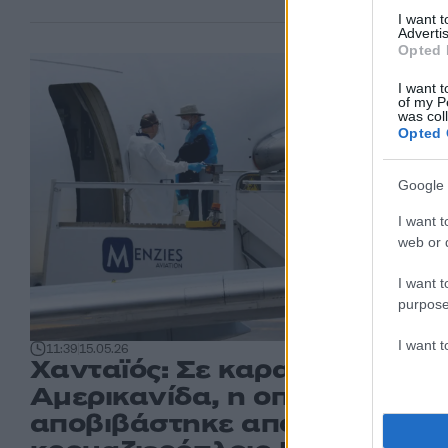
I want 
Advertis
Opted 
I want t
of my P
was col
Opted 
Google 
I want t
web or d
I want t
purpose
I want 
11:39
15.05.26
Χανταϊός: Σε καραντίνα
Αμερικανίδα, η οποία
αποβιβάστηκε από το