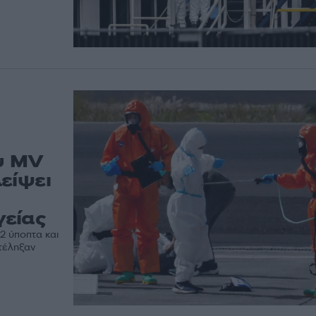
ου MV
είψει
είας
2 ύποπτα και
τέληξαν