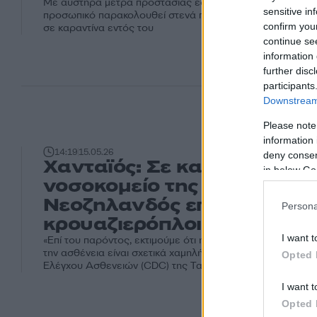
Με αυστηρά μέτρα προστασίας έδεσε στο ολλανδικό λιμάνι
sensitive in
προσωπικό παρακολουθεί στενά πλήρωμα και γιατρούς π
confirm you
σε καραντίνα εντός του
continue se
information 
further disc
participants
Downstream 
Please note
information 
14:19
15.05.26
deny consent
Χανταϊός: Σε καραντίνα σε
in below Go
νοσοκομείο της Ταϊβάν
Νεοζηλανδός επιβάτης του
Persona
κρουαζιερόπλοιου
I want t
«Επί του παρόντος, εκτιμούμε ότι η πιθανότητα να έχει πρ
την ασθένεια είναι σχετικά χαμηλή», σημείωσε η υπεύθυνη
Opted 
Ελέγχου Ασθενειών (CDC) της Ταϊβάν
I want t
Opted 