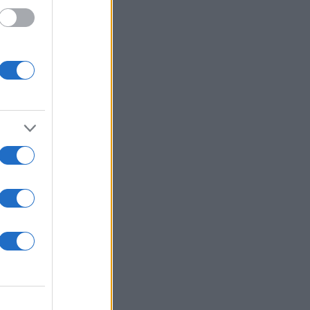
για
 στο
 Η