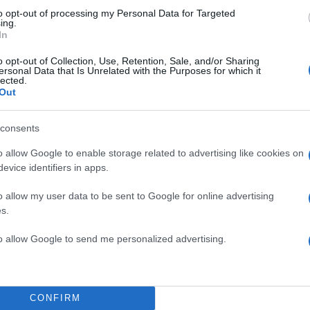
to opt-out of processing my Personal Data for Targeted
ing.
In
o opt-out of Collection, Use, Retention, Sale, and/or Sharing
ersonal Data that Is Unrelated with the Purposes for which it
lected.
Out
consents
o allow Google to enable storage related to advertising like cookies on
evice identifiers in apps.
o allow my user data to be sent to Google for online advertising
11:27
15.05.26
s.
Σοκάρουν τα ευρήματα 
τον χανταϊό: «Επιβιώνει
to allow Google to send me personalized advertising.
σπέρμα για 6 χρόνια» –
περίπτωση 55χρονου
Ελβετού
CONFIRM
Νέα έρευνα προκαλεί ανησυχία