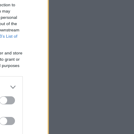
ection to
ou may
 personal
out of the
 downstream
B’s List of
er and store
to grant or
ed purposes