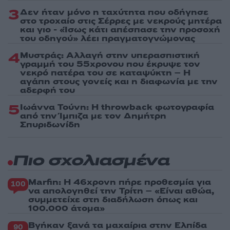
3
Δεν ήταν μόνο η ταχύτητα που οδήγησε
στο τροχαίο στις Σέρρες με νεκρούς μητέρα
και γιο - «Ίσως κάτι απέσπασε την προσοχή
του οδηγού» λέει πραγματογνώμονας
4
Μυστράς: Αλλαγή στην υπερασπιστική
γραμμή του 55χρονου που έκρυψε τον
νεκρό πατέρα του σε καταψύκτη – Η
αγάπη στους γονείς και η διαφωνία με την
αδερφή του
5
Ιωάννα Τούνη: Η throwback φωτογραφία
από την Ίμπιζα με τον Δημήτρη
Σπυριδωνίδη
Πιο σχολιασμένα
Marfin: Η 46χρονη πήρε προθεσμία για
100
να απολογηθεί την Τρίτη – «Είναι αθώα,
συμμετείχε στη διαδήλωση όπως και
100.000 άτομα»
Βγήκαν ξανά τα μαχαίρια στην Ελπίδα
90