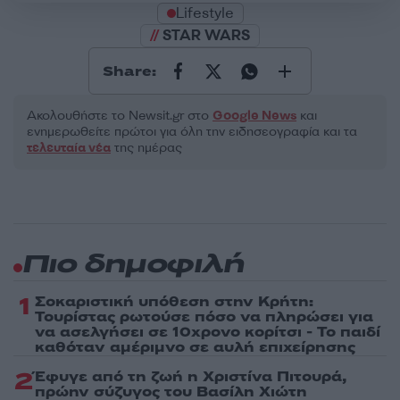
Lifestyle
STAR WARS
Share:
Ακολουθήστε το Νewsit.gr στο
Google News
και
ενημερωθείτε πρώτοι για όλη την ειδησεογραφία και τα
τελευταία νέα
της ημέρας
Πιο δημοφιλή
1
Σοκαριστική υπόθεση στην Κρήτη:
Τουρίστας ρωτούσε πόσο να πληρώσει για
να ασελγήσει σε 10χρονο κορίτσι - Το παιδί
καθόταν αμέριμνο σε αυλή επιχείρησης
2
Έφυγε από τη ζωή η Χριστίνα Πιτουρά,
πρώην σύζυγος του Βασίλη Χιώτη