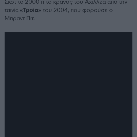
Σκοτ το 2000 ή το κράνος του Αχιλλέα από την
ταινία
«Τροία»
του 2004, που φορούσε ο
Μπραντ Πιτ.