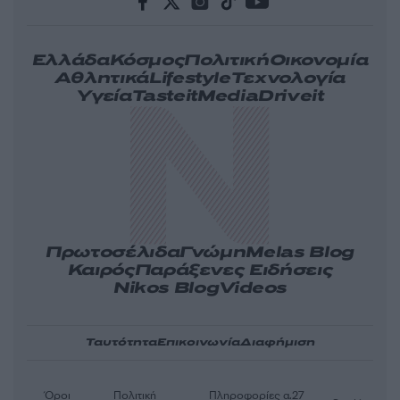
Ελλάδα
Κόσμος
Πολιτική
Οικονομία
Αθλητικά
Lifestyle
Τεχνολογία
Υγεία
Tasteit
Media
Driveit
Πρωτοσέλιδα
Γνώμη
Melas Blog
Καιρός
Παράξενες Ειδήσεις
Nikos Blog
Videos
Ταυτότητα
Επικοινωνία
Διαφήμιση
Όροι
Πολιτική
Πληροφορίες α.27