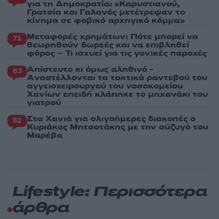
για τη Δημοκρατία: «Καρυστιανού,
Γρατσία και Γαλανός μετέτρεψαν το
κίνημα σε φοβικό αρχηγικό κόμμα»
Μεταφορές χρημάτων: Πότε μπορεί να
71
θεωρηθούν δωρεές και να επιβληθεί
φόρος – Τι ισχυεί για τις γονικές παροχές
Απίστευτο κι όμως αληθινό -
63
Aναστέλλονται τα τακτικά ραντεβού του
αγγειοχειρουργού του νοσοκομείου
Χανίων επειδή κλάπηκε το μηχανάκι του
γιατρού
Στα Χανιά για ολιγοήμερες διακοπές ο
52
Κυριάκος Μητσοτάκης με την σύζυγό του
Μαρέβα
Lifestyle: Περισσότερα
άρθρα