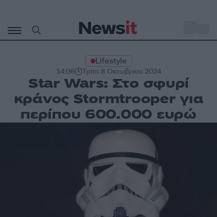
Μετάβαση
σε
o
34
περιεχόμενο
Lifestyle
14:06
Τρίτη 8 Οκτωβρίου 2024
Star Wars: Στο σφυρί
κράνος Stormtrooper για
περίπου 600.000 ευρώ