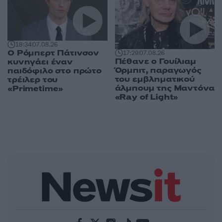
18:34
07.08.26
Ο Ρόμπερτ Πάτινσον
17:29
07.08.26
Πέθανε ο Γουίλιαμ
κυνηγάει έναν
Όρμπιτ, παραγωγός
παιδόφιλο στο πρώτο
του εμβληματικού
τρέιλερ του
άλμπουμ της Μαντόνα
«Primetime»
«Ray of Light»