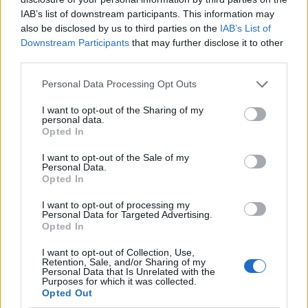
IAB’s list of downstream participants. This information may
also be disclosed by us to third parties on the
IAB’s List of
Downstream Participants
that may further disclose it to other
third parties.
Αν τα χάσατε
Please note that this website/app uses one or more Google
Personal Data Processing Opt Outs
services and may gather and store information including but
not limited to your visit or usage behaviour. You may click to
I want to opt-out of the Sharing of my
personal data.
grant or deny consent to Google and its third-party tags to
Opted In
use your data for below specified purposes in below Google
consent section.
I want to opt-out of the Sale of my
Personal Data.
Opted In
I want to opt-out of processing my
Personal Data for Targeted Advertising.
Συναγερμός στον
Η αστυνομία διαψεύδει
Opted In
Λυκαβηττό: Βρέθηκε
τουρίστας θέλησε ν
πτώμα σε σπηλιά κοντά
πληρώσει για να ασελγ
I want to opt-out of Collection, Use,
στο εκκλησάκι των Αγίων
σε παιδί στην Κρήτη 
Retention, Sale, and/or Sharing of my
Personal Data that Is Unrelated with the
Ισιδώρων
Έκανε ερωτική πρότασ
Purposes for which it was collected.
ενήλικη εργαζόμεν
Opted Out