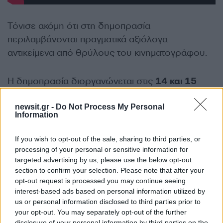
Τόνισε ακόμη ότι στη δημοπρασία
περιλαμβάνονται πραγματικά αξιόλογα
αντικείμενα από θρύλους του κινηματογράφου.
Η δημοπρασία διοργανώνεται στις
14 και 15
Νοεμβρίου
στο Λονδίνο και για άλλες δύο
μέρες διαδικτυακά.
newsit.gr -
Do Not Process My Personal
Information
ΔΙΑΦΗΜΙΣΗ
If you wish to opt-out of the sale, sharing to third parties, or
processing of your personal or sensitive information for
targeted advertising by us, please use the below opt-out
section to confirm your selection. Please note that after your
opt-out request is processed you may continue seeing
interest-based ads based on personal information utilized by
us or personal information disclosed to third parties prior to
your opt-out. You may separately opt-out of the further
disclosure of your personal information by third parties on the