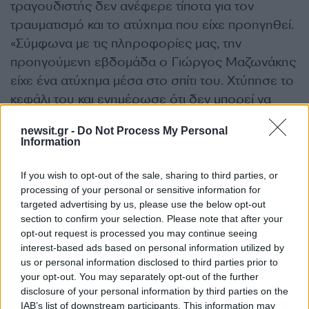
τραγουδιστής δεν ανέφερε τίποτα για τον
τραυματισμό και το ατύχημα που είχε προηγηθεί.
«Σύμφωνα με τις πληροφορίες μας, την
προηγούμενη εβδομάδα ο Γιώργος Μαζωνάκης
είχε ένα ατύχημα μέσα στο σπίτι του. Χτύπησε το
κεφάλι του και ενημέρωσε ότι δεν μπορεί να
εμφανιστεί και δεν έγινε το πρόγραμμα» είχε
newsit.gr -
Do Not Process My Personal
αναφέρει ο δημοσιογράφος. Ίσως η παρακάτω
Information
εικόνα να τραβήχτηκε τότε, αν και ο καλλιτέχνης
δεν το ξεκαθάρισε μέσα από την ανάρτησή του.
If you wish to opt-out of the sale, sharing to third parties, or
processing of your personal or sensitive information for
ΔΙΑΦΗΜΙΣΗ
targeted advertising by us, please use the below opt-out
section to confirm your selection. Please note that after your
opt-out request is processed you may continue seeing
interest-based ads based on personal information utilized by
us or personal information disclosed to third parties prior to
your opt-out. You may separately opt-out of the further
disclosure of your personal information by third parties on the
IAB’s list of downstream participants. This information may