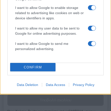
του
I want to allow Google to enable storage
related to advertising like cookies on web or
Σχόλια
device identifiers in apps.
I want to allow my user data to be sent to
Google for online advertising purposes.
I want to allow Google to send me
Σχολίασε εδώ
personalized advertising.
50 /50
CONFIRM
Data Deletion
Data Access
Privacy Policy
2000 /2000
Υποβολή σχολίου