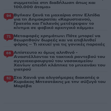
συμμετείχε στη διαδήλωση όπως και
100.000 άτομα»
Βγήκαν ξανά τα μαχαίρια στην Ελπίδα
94
για τη Δημοκρατία: «Καρυστιανού,
Γρατσία και Γαλανός μετέτρεψαν το
κίνημα σε φοβικό αρχηγικό κόμμα»
Μεταφορές χρημάτων: Πότε μπορεί να
71
θεωρηθούν δωρεές και να επιβληθεί
φόρος – Τι ισχυεί για τις γονικές παροχές
Απίστευτο κι όμως αληθινό -
66
Aναστέλλονται τα τακτικά ραντεβού του
αγγειοχειρουργού του νοσοκομείου
Χανίων επειδή κλάπηκε το μηχανάκι του
γιατρού
Στα Χανιά για ολιγοήμερες διακοπές ο
52
Κυριάκος Μητσοτάκης με την σύζυγό του
Μαρέβα