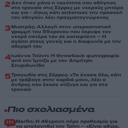
2
Δεν ήταν μόνο η ταχύτητα που οδήγησε
στο τροχαίο στις Σέρρες με νεκρούς μητέρα
και γιο - «Ίσως κάτι απέσπασε την προσοχή
του οδηγού» λέει πραγματογνώμονας
3
Μυστράς: Αλλαγή στην υπερασπιστική
γραμμή του 55χρονου που έκρυψε τον
νεκρό πατέρα του σε καταψύκτη – Η
αγάπη στους γονείς και η διαφωνία με την
αδερφή του
4
Ιωάννα Τούνη: Η throwback φωτογραφία
από την Ίμπιζα με τον Δημήτρη
Σπυριδωνίδη
5
Τραγωδία στις Σέρρες: «Τα έχασα όλα, κάτι
με τράβαγε στην καρδιά μου», λέει ο
άνδρας που έχασε σύζυγο και γιο στο
τροχαίο
Πιο σχολιασμένα
Marfin: Η 46χρονη πήρε προθεσμία για
101
να απολογηθεί την Τρίτη – «Είναι αθώα,