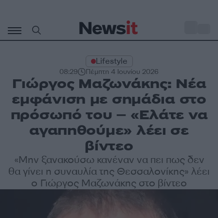
Μετάβαση
σε
o
34
περιεχόμενο
Lifestyle
08:29
Πέμπτη 4 Ιουνίου 2026
Γιώργος Μαζωνάκης: Νέα
εμφάνιση με σημάδια στο
πρόσωπό του – «Ελάτε να
αγαπηθούμε» λέει σε
βίντεο
«Μην ξανακούσω κανέναν να πει πως δεν
θα γίνει η συναυλία της Θεσσαλονίκης» λέει
ο Γιώργος Μαζωνάκης στο βίντεο