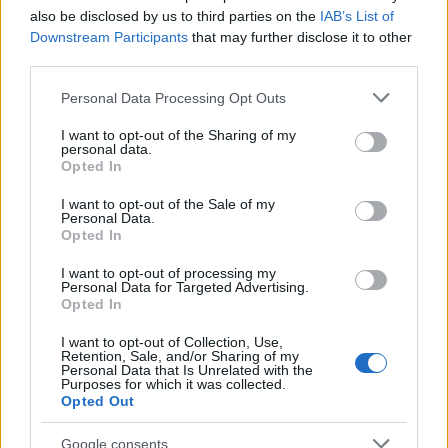
also be disclosed by us to third parties on the
IAB’s List of
Downstream Participants
that may further disclose it to other
third parties.
Please note that this website/app uses one or more Google
Personal Data Processing Opt Outs
services and may gather and store information including but
not limited to your visit or usage behaviour. You may click to
I want to opt-out of the Sharing of my
Αν τα χάσατε
personal data.
grant or deny consent to Google and its third-party tags to
Opted In
use your data for below specified purposes in below Google
consent section.
I want to opt-out of the Sale of my
Personal Data.
Opted In
I want to opt-out of processing my
Personal Data for Targeted Advertising.
Opted In
I want to opt-out of Collection, Use,
Retention, Sale, and/or Sharing of my
Κωνσταντίνος Βασάλος
Γιάννης Παπαμιχαήλ:
Personal Data that Is Unrelated with the
για Ιωάννα Τούνη: «Αν πας
φωτογραφία με την Αλ
Purposes for which it was collected.
στις Κάννες, αλλά εσύ
Βουγιουκλάκη και τ
Opted Out
είσαι εκτός της φάσης, δεν
Δημήτρη Παπαμιχαήλ 
είναι λίγο αστείο;»
ανέβασε για τα γενέθ
Google consents