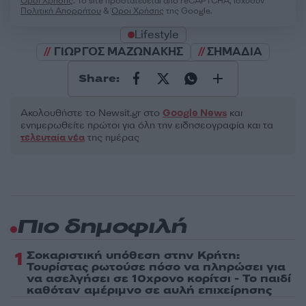
Όροι Χρήσης
. Το site προστατεύεται από reCAPTCHA, ισχύουν
Πολιτική Απορρήτου
&
Όροι Χρήσης
της Google.
Lifestyle
ΓΙΩΡΓΟΣ ΜΑΖΩΝΑΚΗΣ
ΣΗΜΑΔΙΑ
Share:
Ακολουθήστε το Νewsit.gr στο
Google News
και
ενημερωθείτε πρώτοι για όλη την ειδησεογραφία και τα
τελευταία νέα
της ημέρας
Πιο δημοφιλή
1
Σοκαριστική υπόθεση στην Κρήτη:
Τουρίστας ρωτούσε πόσο να πληρώσει για
να ασελγήσει σε 10χρονο κορίτσι - Το παιδί
καθόταν αμέριμνο σε αυλή επιχείρησης