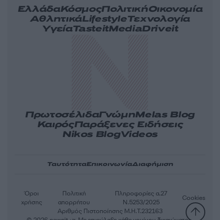
Ελλάδα
Κόσμος
Πολιτική
Οικονομία
Αθλητικά
Lifestyle
Τεχνολογία
Υγεία
Tasteit
Media
Driveit
Πρωτοσέλιδα
Γνώμη
Melas Blog
Καιρός
Παράξενες Ειδήσεις
Nikos Blog
Videos
Ταυτότητα
Επικοινωνία
Διαφήμιση
Όροι
Πολιτική
Πληροφορίες α.27
Cookies
χρήσης
απορρήτου
Ν.5253/2025
Αριθμός Πιστοποίησης Μ.Η.Τ.232163