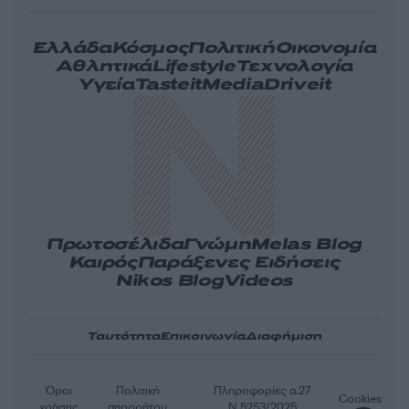
Ελλάδα
Κόσμος
Πολιτική
Οικονομία
Αθλητικά
Lifestyle
Τεχνολογία
Υγεία
Tasteit
Media
Driveit
Πρωτοσέλιδα
Γνώμη
Melas Blog
Καιρός
Παράξενες Ειδήσεις
Nikos Blog
Videos
Ταυτότητα
Επικοινωνία
Διαφήμιση
Όροι
Πολιτική
Πληροφορίες α.27
Cookies
χρήσης
απορρήτου
Ν.5253/2025