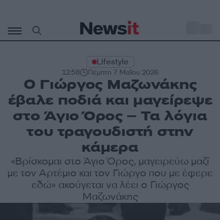
Μετάβαση
σε
o
33
περιεχόμενο
Lifestyle
12:58
Πέμπτη 7 Μαΐου 2026
Ο Γιώργος Μαζωνάκης
έβαλε ποδιά και μαγείρεψε
στο Άγιο Όρος – Τα λόγια
του τραγουδιστή στην
κάμερα
«Βρίσκομαι στο Άγιο Όρος, μαγειρεύω μαζί
με τον Αρτέμιο και τον Γιώργο που με έφερε
εδώ» ακούγεται να λέει ο Γιώργος
Μαζωνάκης