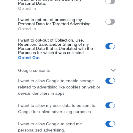
2000 /2000
Personal Data.
Opted In
Υποβολή σχολίου
I want to opt-out of processing my
Personal Data for Targeted Advertising.
Όροι Χρήσης
. Το site προστατεύεται από reCAPTCHA, ισχύουν
Opted In
Πολιτική Απορρήτου
&
Όροι Χρήσης
της Google.
I want to opt-out of Collection, Use,
Lifestyle
Retention, Sale, and/or Sharing of my
Personal Data that Is Unrelated with the
ΑΓΙΟ ΟΡΟΣ
ΓΙΩΡΓΟΣ ΜΑΖΩΝΑΚΗΣ
Purposes for which it was collected.
Opted Out
Share:
Google consents
Ακολουθήστε το Νewsit.gr στο
Google News
και
I want to allow Google to enable storage
ενημερωθείτε πρώτοι για όλη την ειδησεογραφία και τα
τελευταία νέα
της ημέρας
related to advertising like cookies on web or
device identifiers in apps.
I want to allow my user data to be sent to
Google for online advertising purposes.
I want to allow Google to send me
Πιο δημοφιλή
personalized advertising.