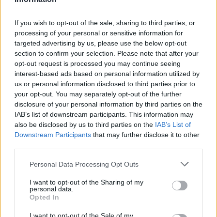
Συναυλία Metallica στο
Σαμπρίνα: Ήταν μεγά
ΟΑΚΑ: Ο Τζέιμς Χέτφιλντ
κακία που έγραψαν ό
If you wish to opt-out of the sale, sharing to third parties, or
χέρι – χέρι με την
τραγουδάω σε
processing of your personal or sensitive information for
αρραβωνιαστικιά του στο
σουβλατζίδικο, ήταν έ
targeted advertising by us, please use the below opt-out
Ελευθέριος Βενιζέλος
υπέροχος χώρος
section to confirm your selection. Please note that after your
opt-out request is processed you may continue seeing
interest-based ads based on personal information utilized by
Σχόλια
us or personal information disclosed to third parties prior to
your opt-out. You may separately opt-out of the further
disclosure of your personal information by third parties on the
IAB’s list of downstream participants. This information may
also be disclosed by us to third parties on the
IAB’s List of
Σχολίασε εδώ
Downstream Participants
that may further disclose it to other
third parties.
Please note that this website/app uses one or more Google
50 /50
Personal Data Processing Opt Outs
services and may gather and store information including but
not limited to your visit or usage behaviour. You may click to
I want to opt-out of the Sharing of my
personal data.
grant or deny consent to Google and its third-party tags to
Opted In
use your data for below specified purposes in below Google
consent section.
I want to opt-out of the Sale of my