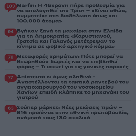
Marfin: Η 46χρονη πήρε προθεσμία για
103
να απολογηθεί την Τρίτη – «Είναι αθώα,
συμμετείχε στη διαδήλωση όπως και
100.000 άτομα»
Βγήκαν ξανά τα μαχαίρια στην Ελπίδα
94
για τη Δημοκρατία: «Καρυστιανού,
Γρατσία και Γαλανός μετέτρεψαν το
κίνημα σε φοβικό αρχηγικό κόμμα»
Μεταφορές χρημάτων: Πότε μπορεί να
79
θεωρηθούν δωρεές και να επιβληθεί
φόρος – Τι ισχυεί για τις γονικές παροχές
Απίστευτο κι όμως αληθινό -
77
Aναστέλλονται τα τακτικά ραντεβού του
αγγειοχειρουργού του νοσοκομείου
Χανίων επειδή κλάπηκε το μηχανάκι του
γιατρού
Σούπερ μάρκετ: Νέες μειώσεις τιμών –
63
916 προϊόντα στην εθνική πρωτοβουλία,
ανάμεσά τους 130 σχολικά