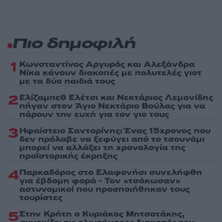
Πιο δημοφιλή
1
Κωνσταντίνος Αργυρός και Αλεξάνδρα
Νίκα κάνουν διακοπές με πολυτελές γιοτ
με τα δύο παιδιά τους
2
Ελίζαμπεθ Ελέτσι και Νεκτάριος Λεμονίδης
πήγαν στον Άγιο Νεκτάριο Βούλας για να
πάρουν την ευχή για τον γιο τους
3
Ηφαίστειο Σαντορίνης: Ένας 15χρονος που
δεν πρόλαβε να ξεφύγει από το τσουνάμι
μπορεί να αλλάξει τη χρονολογία της
προϊστορικής έκρηξης
4
Παρκαδόρος στο Ελαφονήσι συνελήφθη
για έβδομη φορά - Τον «τσάκωσαν»
αστυνομικοί που προσποιήθηκαν τους
τουρίστες
5
Στην Κρήτη ο Κυριάκος Μητσοτάκης,