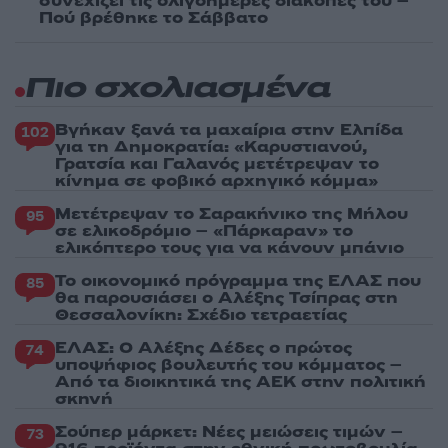
συνεχίζει τις ολιγοήμερες διακοπές του –
Πού βρέθηκε το Σάββατο
Πιο σχολιασμένα
Βγήκαν ξανά τα μαχαίρια στην Ελπίδα
102
για τη Δημοκρατία: «Καρυστιανού,
Γρατσία και Γαλανός μετέτρεψαν το
κίνημα σε φοβικό αρχηγικό κόμμα»
Μετέτρεψαν το Σαρακήνικο της Μήλου
95
σε ελικοδρόμιο – «Πάρκαραν» το
ελικόπτερο τους για να κάνουν μπάνιο
Το οικονομικό πρόγραμμα της ΕΛΑΣ που
85
θα παρουσιάσει ο Αλέξης Τσίπρας στη
Θεσσαλονίκη: Σχέδιο τετραετίας
ΕΛΑΣ: Ο Αλέξης Δέδες ο πρώτος
74
υποψήφιος βουλευτής του κόμματος –
Από τα διοικητικά της ΑΕΚ στην πολιτική
σκηνή
Σούπερ μάρκετ: Νέες μειώσεις τιμών –
73