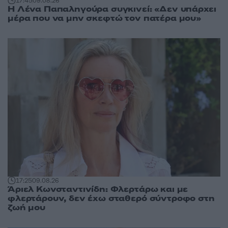
17:45
09.08.26
Η Λένα Παπαληγούρα συγκινεί: «Δεν υπάρχει
μέρα που να μην σκεφτώ τον πατέρα μου»
17:25
09.08.26
Άριελ Κωνσταντινίδη: Φλερτάρω και με
φλερτάρουν, δεν έχω σταθερό σύντροφο στη
ζωή μου