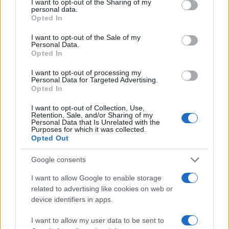
not limited to your visit or usage behaviour. You may click to
I want to opt-out of the Sharing of my
απαντήσεις εσύ, ο Κωνσταντίνος Βασάλος έχει
personal data.
grant or deny consent to Google and its third-party tags to
Opted In
αποδεχτεί ποτέ καμιά του σχέση; Όποτε τον
use your data for below specified purposes in below Google
ρωτάνε, πετάει χαρταετό. Θυμάσαι το 2017 που
consent section.
I want to opt-out of the Sale of my
Personal Data.
τσακωνόντουσαν δυο κοπέλες που είχαν σχέση
Opted In
μαζί του και αυτός έλεγε ότι δεν τις ξέρει και
I want to opt-out of processing my
έμενε μαζί τους; Το θυμάσαι όταν βγήκε από το
Personal Data for Targeted Advertising.
“Survivor”; Τα είχε ταυτόχρονα και με τις δύο.
Opted In
Λέει για μένα, αλλά αυτός έχει αποδεχθεί ποτέ
I want to opt-out of Collection, Use,
Retention, Sale, and/or Sharing of my
τις σχέσεις του;», είχε πει ο Δημήτρης
Personal Data that Is Unrelated with the
Αλεξάνδρου.
Purposes for which it was collected.
Opted Out
Σημειώνεται ότι νωρίτερα,
ο Κωνσταντίνος
Google consents
Βασάλος είχε πει όλο νόημα
: «Είχα βγει και είχα
I want to allow Google to enable storage
πει ότι ο Αλεξάνδρου έχει σχέση. Εγώ δεν είχα
related to advertising like cookies on web or
device identifiers in apps.
πει όνομα και αυτός βγήκε και έλεγε ότι λέω
βλακείες. Χωρίς να πω όνομα, με καθύβρισε και
I want to allow my user data to be sent to