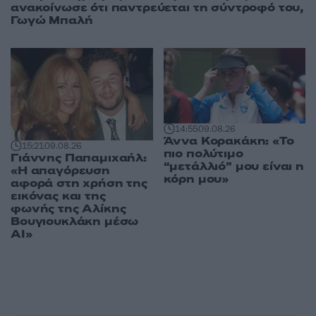
ανακοίνωσε ότι παντρεύεται τη σύντροφό του,
Γωγώ Μπαλή
14:55
09.08.26
Άννα Κορακάκη: «Το
15:21
09.08.26
πιο πολύτιμο
Γιάννης Παπαμιχαήλ:
“μετάλλιό” μου είναι η
«Η απαγόρευση
κόρη μου»
αφορά στη χρήση της
εικόνας και της
φωνής της Αλίκης
Βουγιουκλάκη μέσω
AI»