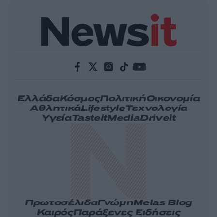
Ελλάδα
Κόσμος
Πολιτική
Οικονομία
Αθλητικά
Lifestyle
Τεχνολογία
Υγεία
Tasteit
Media
Driveit
Πρωτοσέλιδα
Γνώμη
Melas Blog
Καιρός
Παράξενες Ειδήσεις