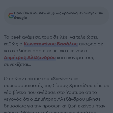
Προσθήκη του newsit.gr ως προτεινόμενη πηγή στην
Google
Το beef ανάμεσα τους δε λέει να τελειώσει,
καθώς ο
Κωνσταντίνος Βασάλος
αποφάσισε
να σχολιάσει όσο είχε πει για εκείνον ο
Δημήτρης Αλεξάνδρου
και η κόντρα τους
συνεχίζεται…
Ο πρώην παίκτης του «Survivor» και
συμπαρουσιαστής της Σίσσυς Χρηστίδου είπε σε
νέο βίντεο που ανέβασε στο Youtube ότι το
γεγονός ότι ο Δημήτρης Αλεξάνδρου μίλησε
δημοσίως για την προσωπική ζωή εκείνου ήταν
φάουλ. Μάλιστα, ο Κωνσταντίνος Βασάλος