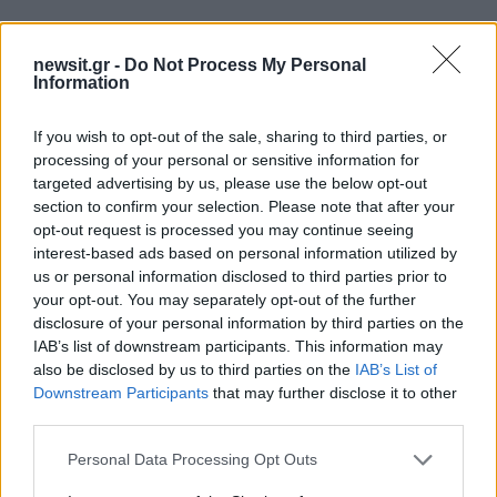
newsit.gr -
Do Not Process My Personal
Information
If you wish to opt-out of the sale, sharing to third parties, or
processing of your personal or sensitive information for
targeted advertising by us, please use the below opt-out
section to confirm your selection. Please note that after your
opt-out request is processed you may continue seeing
Τι είχε δηλώσει ο Αλεξάνδρου για
interest-based ads based on personal information utilized by
τον Βασάλο
us or personal information disclosed to third parties prior to
your opt-out. You may separately opt-out of the further
disclosure of your personal information by third parties on the
Πριν από λίγο καιρό, ο Δημήτρης Αλεξάνδρου
IAB’s list of downstream participants. This information may
είχε εκφράσει την ενόχλησή του που ο
also be disclosed by us to third parties on the
IAB’s List of
Κωνσταντίνος Βασάλος σχολιάζει τη σχέση του
Downstream Participants
that may further disclose it to other
με τη Ρία Ελληνίδου.
third parties.
Please note that this website/app uses one or more Google
Personal Data Processing Opt Outs
«Εγώ δεν έχω κάτι μαζί του. Θέλω να μου
services and may gather and store information including but