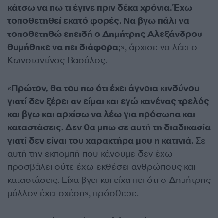
κάτσω να πω τι έγινε πριν δέκα χρόνια. Έχω
τοποθετηθεί εκατό φορές. Να βγω πάλι να
τοποθετηθώ επειδή ο Δημήτρης Αλεξάνδρου
θυμήθηκε να πει διάφορα;
», άρχισε να λέει ο
Κωνσταντίνος Βασάλος.
«
Πρώτον, θα του πω ότι έχει άγνοια κινδύνου
γιατί δεν ξέρει αν είμαι και εγώ κανένας τρελός
και βγω και αρχίσω να λέω για πρόσωπα και
καταστάσεις. Δεν θα μπω σε αυτή τη διαδικασία
γιατί δεν είναι του χαρακτήρα μου η κατινιά.
Σε
αυτή την εκπομπή που κάνουμε δεν έχω
προσβάλει ούτε έχω εκθέσει ανθρώπους και
καταστάσεις. Είχα βγει και είχα πει ότι ο Δημήτρης
μάλλον έχει σχέση», πρόσθεσε.