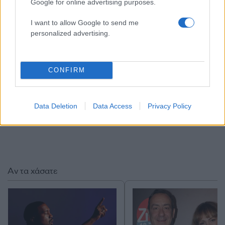
τώρα ανεβάζουν κοινά βίντεο με τη Ρία».
Google for online advertising purposes.
ΔΙΑΦΗΜΙΣΗ
I want to allow Google to send me
personalized advertising.
CONFIRM
Data Deletion
Data Access
Privacy Policy
Αν τα χάσατε