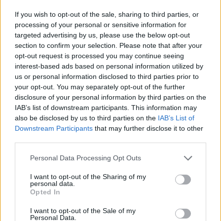
σύγκρουση
If you wish to opt-out of the sale, sharing to third parties, or
processing of your personal or sensitive information for
Σχόλια
targeted advertising by us, please use the below opt-out
section to confirm your selection. Please note that after your
opt-out request is processed you may continue seeing
interest-based ads based on personal information utilized by
us or personal information disclosed to third parties prior to
your opt-out. You may separately opt-out of the further
Σχολίασε εδώ
disclosure of your personal information by third parties on the
IAB’s list of downstream participants. This information may
also be disclosed by us to third parties on the
IAB’s List of
50 /50
Downstream Participants
that may further disclose it to other
third parties.
Please note that this website/app uses one or more Google
Personal Data Processing Opt Outs
services and may gather and store information including but
not limited to your visit or usage behaviour. You may click to
I want to opt-out of the Sharing of my
2000 /2000
personal data.
grant or deny consent to Google and its third-party tags to
Opted In
use your data for below specified purposes in below Google
Υποβολή σχολίου
consent section.
I want to opt-out of the Sale of my
Personal Data.