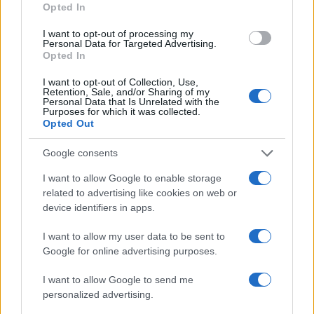
Όροι Χρήσης
. Το site προστατεύεται από reCAPTCHA, ισχύουν
Opted In
Πολιτική Απορρήτου
&
Όροι Χρήσης
της Google.
I want to opt-out of processing my
Lifestyle
Personal Data for Targeted Advertising.
ΝΤΑΝΙΕΛ ΚΡΕΓΚ
Opted In
Share:
I want to opt-out of Collection, Use,
Retention, Sale, and/or Sharing of my
Personal Data that Is Unrelated with the
Purposes for which it was collected.
Ακολουθήστε το Νewsit.gr στο
Google News
και
Opted Out
ενημερωθείτε πρώτοι για όλη την ειδησεογραφία και τα
τελευταία νέα
της ημέρας
Google consents
I want to allow Google to enable storage
related to advertising like cookies on web or
device identifiers in apps.
Πιο δημοφιλή
I want to allow my user data to be sent to
Google for online advertising purposes.
1
Ο Κώστας Σαμαράς δημοσίευσε μία παιδική
φωτογραφία για την επέτειο θανάτου της
I want to allow Google to send me
αδελφής του, Λένας
personalized advertising.
2
Δολοφονία Βρετανίδας στην Κυψέλη: Οι