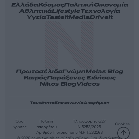
Ελλάδα
Κόσμος
Πολιτική
Οικονομία
Αθλητικά
Lifestyle
Τεχνολογία
Υγεία
Tasteit
Media
Driveit
Πρωτοσέλιδα
Γνώμη
Melas Blog
Καιρός
Παράξενες Ειδήσεις
Nikos Blog
Videos
Ταυτότητα
Επικοινωνία
Διαφήμιση
Όροι
Πολιτική
Πληροφορίες α.27
Cookies
χρήσης
απορρήτου
Ν.5253/2025
Αριθμός Πιστοποίησης Μ.Η.Τ.232163
© 2026 newsit.gr. Με επιφύλαξη κάθε νομίμου δικαιώματος.