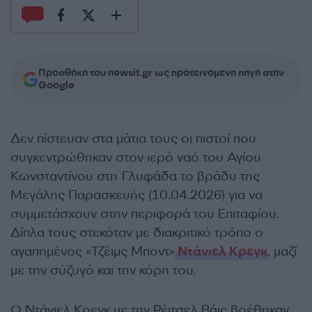
Προσθήκη του newsit.gr ως προτεινόμενη πηγή στην
Google
Δεν πίστευαν στα μάτια τους οι πιστοί που
συγκεντρώθηκαν στον ιερό ναό του Αγίου
Κωνσταντίνου στη Γλυφάδα το βράδυ της
Μεγάλης Παρασκευής (10.04.2026) για να
συμμετάσχουν στην περιφορά του Επιταφίου.
Δίπλα τους στεκόταν με διακριτικό τρόπο ο
αγαπημένος «Τζέιμς Μποντ»
Ντάνιελ Κρεγκ
, μαζί
με την σύζυγό και την κόρη του.
Ο Ντάνιελ Κρεγκ με την Ρέιτσελ Βάις βρέθηκαν