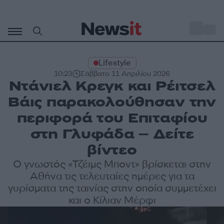
Μετάβαση
σε
o
30
περιεχόμενο
Lifestyle
10:23
Σάββατο 11 Απριλίου 2026
Ντάνιελ Κρεγκ και Ρέιτσελ
Βάις παρακολούθησαν την
περιφορά του Επιταφίου
στη Γλυφάδα – Δείτε
βίντεο
Ο γνωστός «Τζέιμς Μποντ» βρίσκεται στην
Αθήνα τις τελευταίες ημέρες για τα
γυρίσματα της ταινίας στην οποία συμμετέχει
και ο Κίλιαν Μέρφι