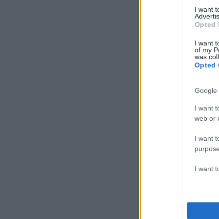
I want 
Advertis
Opted 
I want t
of my P
was col
Opted 
Google 
I want t
web or d
I want t
purpose
I want 