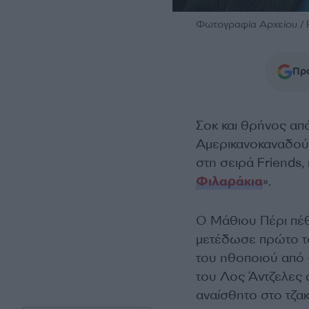
Φωτογραφία Αρχείου / 
Προ
Σοκ και θρήνος απ
Αμερικανοκαναδού 
στη σειρά Friends
Φιλαράκια
».
Ο Μάθιου Πέρι πέθ
μετέδωσε πρώτο το
του ηθοποιού από 
του Λος Άντζελες 
αναίσθητο στο τζακ