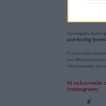
Οι έρευνες για τον
Πρόσφατα, κυκλοφό
and the Big Terrib
Η τελευταία ανάρτ
του ίδιου μέσα στο
πληροφορίες για τ
Η τελευταία 
Instagram: