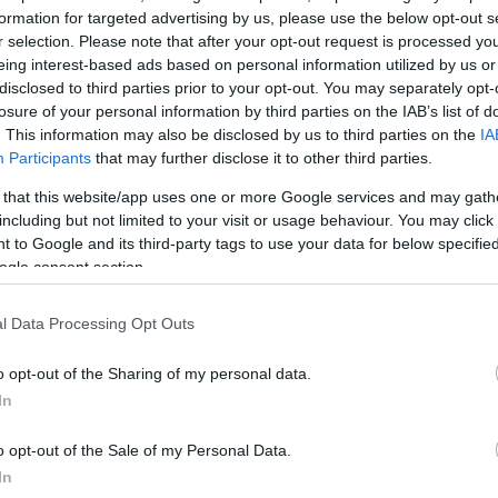
formation for targeted advertising by us, please use the below opt-out s
r selection. Please note that after your opt-out request is processed y
ΜΖ, ο Μάθιου Πέρι είχε πάει να παίξει picklball το 
eing interest-based ads based on personal information utilized by us or
ΗΠΑ) και όταν γύρισε σπίτι του, έστειλε τον βοηθό 
disclosed to third parties prior to your opt-out. You may separately opt-
losure of your personal information by third parties on the IAB’s list of
δουλειές. Όταν ο βοηθός του γύρισε στο σπίτι μετά α
. This information may also be disclosed by us to third parties on the
IA
αίσθητο και κάλεσε τις Αρχές.
Participants
that may further disclose it to other third parties.
 that this website/app uses one or more Google services and may gath
 το TMZ,
δεν βρέθηκαν ναρκωτικά σπίτι του
και δεν
including but not limited to your visit or usage behaviour. You may click 
 για κάποια άλλη εγκληματική ή μη ενέργεια. Ο Μάθι
 to Google and its third-party tags to use your data for below specifi
ogle consent section.
νοιχτά για τον εθισμό του με τα ναρκωτικά, καθώς είχ
υμάται καθόλου μερικές σεζόν από «Τα Φιλαράκια».
l Data Processing Opt Outs
ΔΙΑΦΗΜΙΣΗ
o opt-out of the Sharing of my personal data.
In
o opt-out of the Sale of my Personal Data.
In