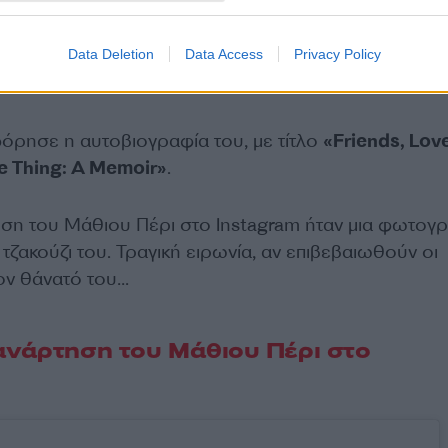
Data Deletion
Data Access
Privacy Policy
 θάνατο του αγαπημένου ηθοποιού είναι σε εξέλιξη.
ρησε η αυτοβιογραφία του, με τίτλο
«Friends, Love
le Thing: A Memoir»
.
ηση του Μάθιου Πέρι στο Instagram ήταν μια φωτογ
 τζακούζι του. Τραγική ειρωνία, αν επιβεβαιωθούν οι
ον θάνατό του…
ανάρτηση του Μάθιου Πέρι στο