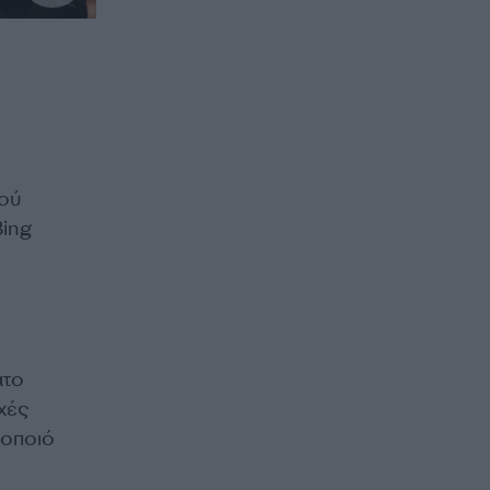
τού
Bing
ατο
χές
θοποιό