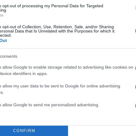
to opt-out of processing my Personal Data for Targeted
ing.
In
o opt-out of Collection, Use, Retention, Sale, and/or Sharing
ersonal Data that Is Unrelated with the Purposes for which it
lected.
Out
consents
o allow Google to enable storage related to advertising like cookies on
evice identifiers in apps.
o allow my user data to be sent to Google for online advertising
s.
to allow Google to send me personalized advertising.
CONFIRM