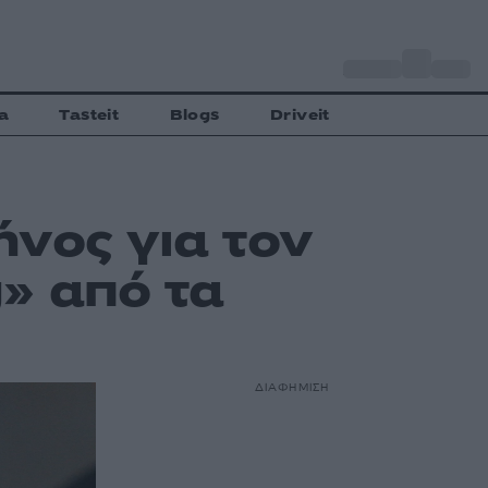
o
Αθήνα
29
C
a
Tasteit
Blogs
Driveit
νος για τον
» από τα
ΔΙΑΦΗΜΙΣΗ