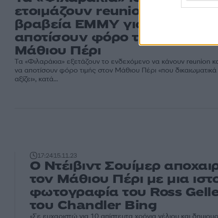
ετοιμάζουν reunion στα 75α
βραβεία EMMY για να
αποτίσουν φόρο τιμής στον
Μάθιου Πέρι
Τα «Φιλαράκια» εξετάζουν το ενδεχόμενο να κάνουν reunion κα
να αποτίσουν φόρο τιμής στον Μάθιου Πέρι «που δικαιωματικά
αξίζει», κατά...
17:24
15.11.23
Ο Ντέιβιντ Σουίμερ αποχαι
τον Μάθιου Πέρι με μια ιστ
φωτογραφία του Ross Gelle
του Chandler Bing
«Σε ευχαριστώ για 10 απίστευτα χρόνια γέλιου και δημιου