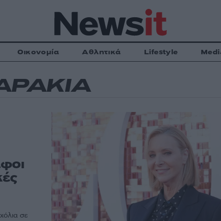
Οικονομία
Αθλητικά
Lifestyle
Medi
ΑΡΑΚΙΑ
άφοι
κές
χόλια σε