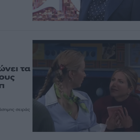
ώνει τα
ους
π
ιάσημης σειράς