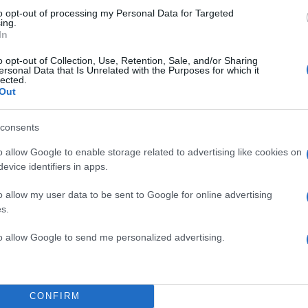
to opt-out of processing my Personal Data for Targeted
ing.
In
o opt-out of Collection, Use, Retention, Sale, and/or Sharing
ersonal Data that Is Unrelated with the Purposes for which it
lected.
Out
consents
o allow Google to enable storage related to advertising like cookies on
evice identifiers in apps.
o allow my user data to be sent to Google for online advertising
s.
to allow Google to send me personalized advertising.
CONFIRM
21:31
15.11.23