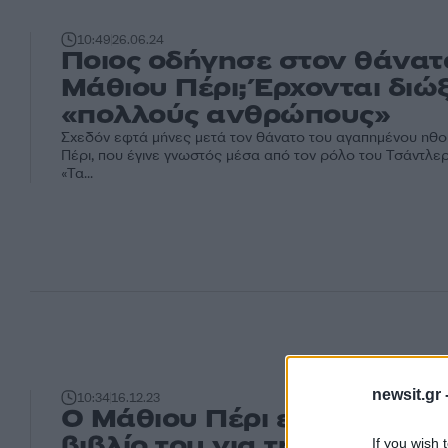
10:49
26.06.24
Ποιος οδήγησε στον θάνατ
Μάθιου Πέρι; Έρχονται διώξ
«πολλούς ανθρώπους»
Σχεδόν εφτά μήνες μετά τον θάνατο του αγαπημένου ηθ
Πέρι, που έγινε γνωστός μέσα από τον ρόλο του Τσάντλερ
«Τα...
newsit.gr 
10:34
16.12.23
O Μάθιου Πέρι είχε γράψει
βιβλίο του για την κεταμίνη
If you wish 