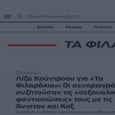
Μετάβαση
σε
περιεχόμενο
Πέμπτη 6 Αυγούστου
11:51
Ελλάδα
Κόσμος
Πολιτική
ΤΑ ΦΙΛ
13:51
28.04.26
Λίζα Κούντροου για «Τα
Φιλαράκια»: Οι σεναριογρ
συζητούσαν τις «σεξουαλι
φαντασιώσεις» τους με τις
Άνιστον και Κοξ
Παράλληλα, η ηθοποιός έκανε λόγο και για προσβλητικά σ