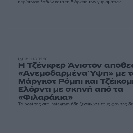
περίπτωση λαθών κατά τη διάρκεια των γυρισμάτων
13:11
18.02.26
Η Τζένιφερ Άνιστον αποθε
«Ανεμοδαρμένα Ύψη» με τ
Μάργκοτ Ρόμπι και Τζέικομ
Ελόρντι με σκηνή από τα
«Φιλαράκια»
Το post της στο Instagram ήδη ξεσήκωσε τους φαν της δ