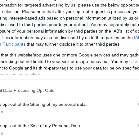
formation for targeted advertising by us, please use the below opt-out s
r selection. Please note that after your opt-out request is processed y
, έγραψε ο
eing interest-based ads based on personal information utilized by us or
d the Big
disclosed to third parties prior to your opt-out. You may separately opt-
losure of your personal information by third parties on the IAB’s list of
. This information may also be disclosed by us to third parties on the
IA
Participants
that may further disclose it to other third parties.
 that this website/app uses one or more Google services and may gath
including but not limited to your visit or usage behaviour. You may click 
 to Google and its third-party tags to use your data for below specifi
ogle consent section.
l Data Processing Opt Outs
του για
o opt-out of the Sharing of my personal data.
άθιου
In
τα
o opt-out of the Sale of my Personal Data.
 του Μάθιου
In
 βραβευμένος...