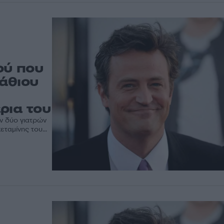
ού που
άθιου
ρια του
ν δύο γιατρών
ταμίνης του...