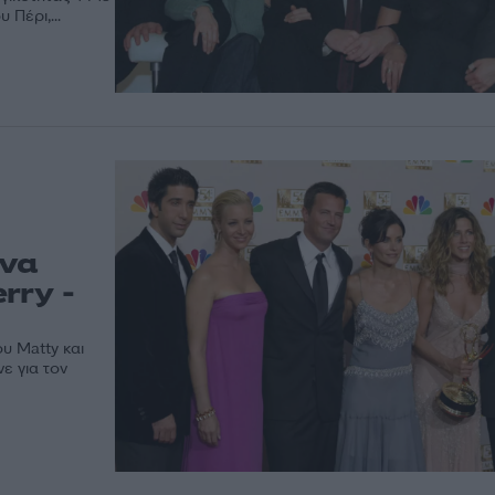
 Πέρι,...
ένα
rry -
υ Matty και
ε για τον