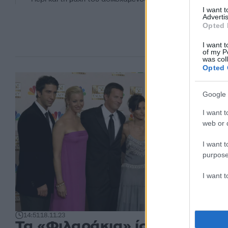
I want 
Advertis
Opted 
I want t
of my P
was col
Opted 
Google 
I want t
web or d
I want t
purpose
I want 
14:51
18.11.23
Τα «Φιλαράκια» ίσως