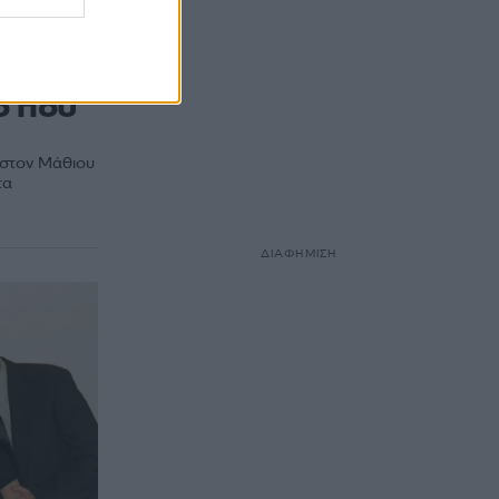
τικό
στον
ο που
υ στον Μάθιου
τα
ΔΙΑΦΗΜΙΣΗ