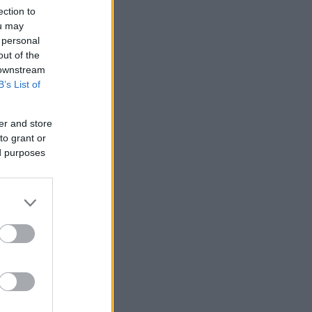
ection to
ou may
 personal
out of the
 downstream
B’s List of
er and store
to grant or
ed purposes