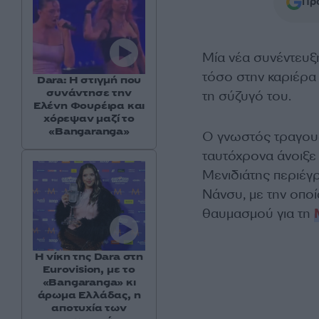
Προ
Μία νέα συνέντευ
τόσο στην καριέρα 
Dara: Η στιγμή που
συνάντησε την
τη σύζυγό του.
Ελένη Φουρέιρα και
χόρεψαν μαζί το
«Bangaranga»
Ο γνωστός τραγουδι
ταυτόχρονα άνοιξε
Μενιδιάτης περιέγ
Νάνσυ, με την οποί
θαυμασμού για τη
Η νίκη της Dara στη
Eurovision, με το
«Bangaranga» κι
άρωμα Ελλάδας, η
αποτυχία των