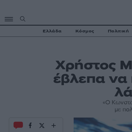
Μετάβαση
σε
περιεχόμενο
Ελλάδα
Κόσμος
Πολιτική
Χρήστος Μ
έβλεπα να 
λά
«Ο Κωνσταν
με πο