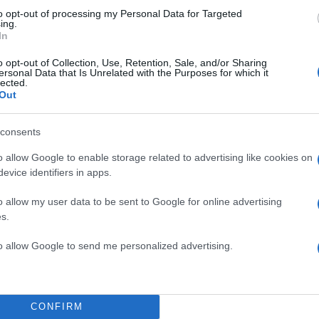
πει στη μάνα μου, ότι “Εντάξει, αυτός αν δουλέψει, μ
to opt-out of processing my Personal Data for Targeted
ing.
ι καλός”. Αυτό πολύ γρήγορα λειτούργησε μέσα μου
In
 έγινα αυτό που έγινα», εξομολογήθηκε ακόμα ο Χρή
o opt-out of Collection, Use, Retention, Sale, and/or Sharing
ersonal Data that Is Unrelated with the Purposes for which it
lected.
Out
αρινέλλα, ο γνωστός τραγουδιστής υπογράμμισε: «Μ
 πατρικό μου είναι πάρα πολύ κοντά στο δικό της σπίτ
consents
καναν παρέα με τη μητέρα μου και τον πατέρα μου, τη
o allow Google to enable storage related to advertising like cookies on
ιά. Ήταν τόσο απλός άνθρωπος. Στο σούπερ μάρκετ, 
evice identifiers in apps.
ς να βγαίνει, να καθαρίζει το πεζοδρόμιο με το λάσ
ν σου πάει το μυαλό. Τόσο δωρική, μια υπέροχη νοι
o allow my user data to be sent to Google for online advertising
s.
 πάντα χαμογελαστός. Και μια πολύ ισχυρή προσωπικ
για το καλλιτεχνικό της μέγεθος, αυτό είναι περιττό 
to allow Google to send me personalized advertising.
υν μιλήσει άνθρωποι πολύ πιο σημαντικοί από εμένα γι
αστείτε έναν άνθρωπο που έφτασε να τραγουδάει 
 ηλικία με το ίδιο πάθος και με την ίδια
CONFIRM
».