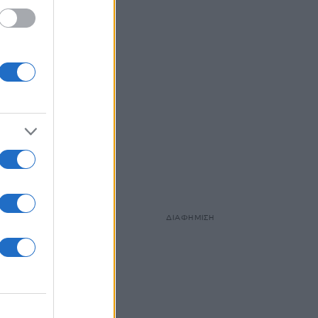
πορεί
στος
έναμε
ι και
ν
στο
τιχο
κοκυρά
ότητα.
ΔΙΑΦΗΜΙΣΗ
και
α το
σε