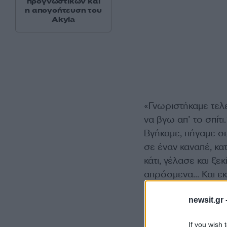
προγνωστικών και
η απογοήτευση του
Akyla
«Γνωριστήκαμε τελε
να βγω απ’ το σπίτ
Βγήκαμε, πήγαμε σε
σε έναν καναπέ, κα
κάτι, γέλασε και ξε
απρόσμενα… Και εκε
χαρακτηριστικά.
newsit.gr 
If you wish 