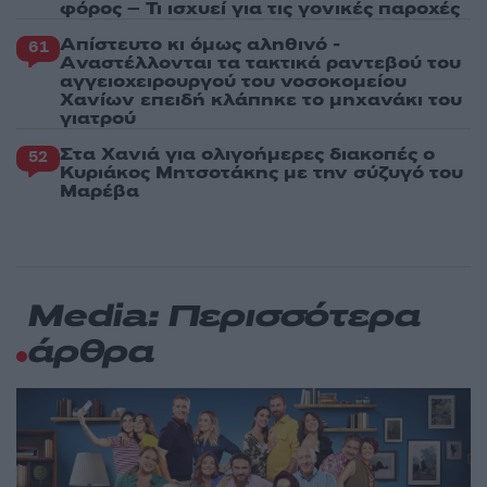
φόρος – Τι ισχυεί για τις γονικές παροχές
Απίστευτο κι όμως αληθινό -
61
Aναστέλλονται τα τακτικά ραντεβού του
αγγειοχειρουργού του νοσοκομείου
Χανίων επειδή κλάπηκε το μηχανάκι του
γιατρού
Στα Χανιά για ολιγοήμερες διακοπές ο
52
Κυριάκος Μητσοτάκης με την σύζυγό του
Μαρέβα
Media: Περισσότερα
άρθρα