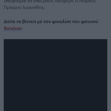
σκέφτομαι τα δικά μου»,
ανέφερε ο Μάριος
Πρίαμος Ιωαννίδης.
Δείτε το βίντεο με τον φιναλίστ του φετινού
Survivor
: