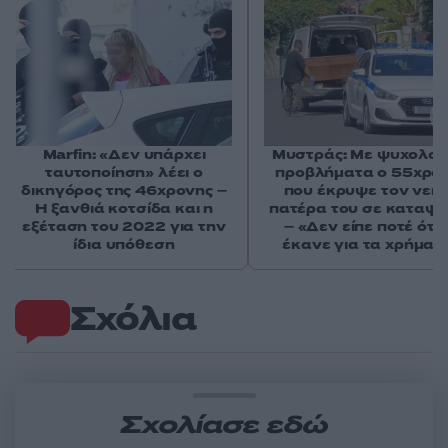
Marfin: «Δεν υπάρχει
Μυστράς: Με ψυχολογ
ταυτοποίηση» λέει ο
προβλήματα ο 55χρο
δικηγόρος της 46χρονης –
που έκρυψε τον νεκ
Η ξανθιά κοτσίδα και η
πατέρα του σε καταψ
εξέταση του 2022 για την
– «Δεν είπε ποτέ ότι 
ίδια υπόθεση
έκανε για τα χρήματ
Σχόλια
Σχολίασε εδώ