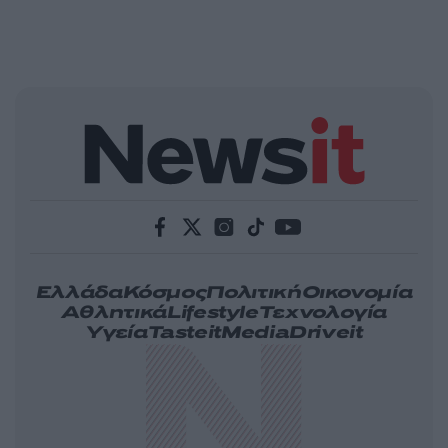
Ελλάδα
Κόσμος
Πολιτική
Οικονομία
Αθλητικά
Lifestyle
Τεχνολογία
Υγεία
Tasteit
Media
Driveit