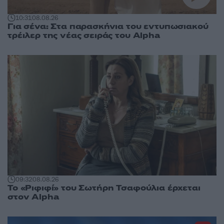
10:31
08.08.26
Για σένα: Στα παρασκήνια του εντυπωσιακού
τρέιλερ της νέας σειράς του Alpha
09:32
08.08.26
Το «Ριφιφί» του Σωτήρη Τσαφούλια έρχεται
στον Alpha