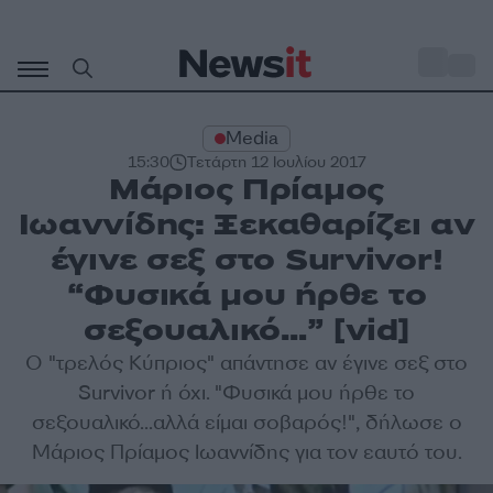
Μετάβαση
σε
o
31
περιεχόμενο
Media
15:30
Τετάρτη 12 Ιουλίου 2017
Μάριος Πρίαμος
Ιωαννίδης: Ξεκαθαρίζει αν
έγινε σεξ στο Survivor!
“Φυσικά μου ήρθε το
σεξουαλικό…” [vid]
Ο "τρελός Κύπριος" απάντησε αν έγινε σεξ στο
Survivor ή όχι.
"Φυσικά μου ήρθε το
σεξουαλικό...αλλά είμαι σοβαρός!", δήλωσε ο
Μάριος Πρίαμος Ιωαννίδης για τον εαυτό του.