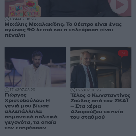
18:44
07.08.26
Μιχάλης Μιχαλακίδης: Το θέατρο είναι ένας
αγώνας 90 λεπτά και η τηλεόραση είναι
πέναλτι
9
17:43
07.08.26
15:58
07.08.26
Γιώργος
Τέλος ο Κωνσταντίνος
Χριστοδούλου: Η
Ζούλας από τον ΣΚΑΪ
γενιά μου βίωσε
– Στα χέρια
αλλεπάλληλα
Αλαφούζου τα ηνία
σημαντικά πολιτικά
του σταθμού
γεγονότα, τα οποία
την επηρέασαν