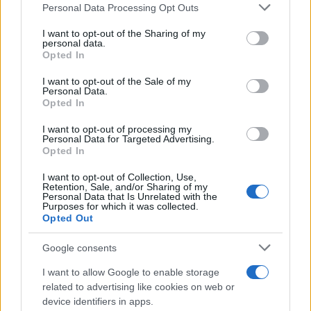
Please note that this website/app uses one or more Google
Ακολουθήστε το Νewsit.gr στο
Google News
και
Personal Data Processing Opt Outs
services and may gather and store information including but
ενημερωθείτε πρώτοι για όλη την ειδησεογραφία και τα
τελευταία νέα
της ημέρας
not limited to your visit or usage behaviour. You may click to
I want to opt-out of the Sharing of my
personal data.
grant or deny consent to Google and its third-party tags to
Opted In
use your data for below specified purposes in below Google
consent section.
I want to opt-out of the Sale of my
Personal Data.
Opted In
Πιο δημοφιλή
I want to opt-out of processing my
Personal Data for Targeted Advertising.
1
Σοκαριστική υπόθεση στην Κρήτη:
Opted In
Τουρίστας ρωτούσε πόσο να πληρώσει για
να ασελγήσει σε 10χρονο κορίτσι - Το παιδί
I want to opt-out of Collection, Use,
καθόταν αμέριμνο σε αυλή επιχείρησης
Retention, Sale, and/or Sharing of my
Personal Data that Is Unrelated with the
Purposes for which it was collected.
2
Έφυγε από τη ζωή η Χριστίνα Πιτουρά,
Opted Out
πρώην σύζυγος του Βασίλη Χιώτη
3
Δεν ήταν μόνο η ταχύτητα που οδήγησε
Google consents
στο τροχαίο στις Σέρρες με νεκρούς μητέρα
και γιο - «Ίσως κάτι απέσπασε την προσοχή
I want to allow Google to enable storage
του οδηγού» λέει πραγματογνώμονας
related to advertising like cookies on web or
4
device identifiers in apps.
Μυστράς: Αλλαγή στην υπερασπιστική