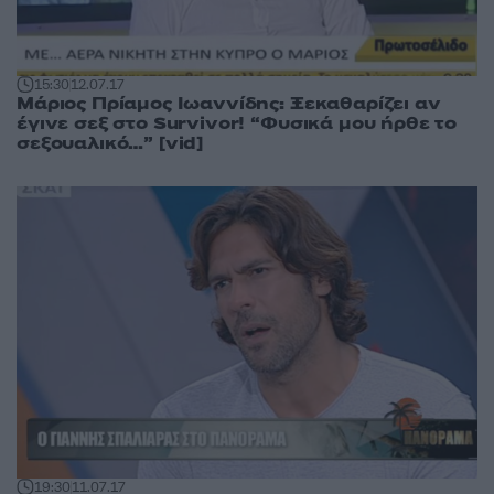
15:30
12.07.17
Μάριος Πρίαμος Ιωαννίδης: Ξεκαθαρίζει αν
έγινε σεξ στο Survivor! “Φυσικά μου ήρθε το
σεξουαλικό…” [vid]
19:30
11.07.17