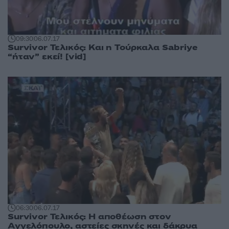
09:30
06.07.17
Survivor Τελικός: Και η Τούρκαλα Sabriye
“ήταν” εκεί! [vid]
06:30
06.07.17
Survivor Τελικός: Η αποθέωση στον
Αγγελόπουλο, αστείες σκηνές και δάκρυα