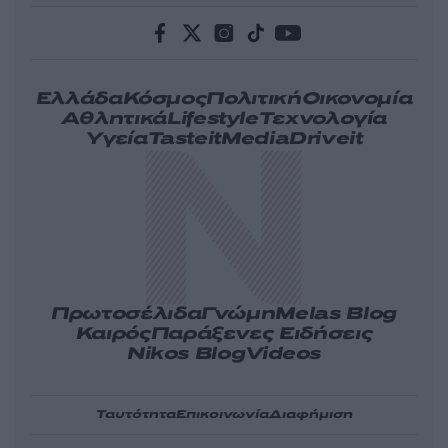
Ελλάδα
Κόσμος
Πολιτική
Οικονομία
Αθλητικά
Lifestyle
Τεχνολογία
Υγεία
Tasteit
Media
Driveit
Πρωτοσέλιδα
Γνώμη
Melas Blog
Καιρός
Παράξενες Ειδήσεις
Nikos Blog
Videos
Ταυτότητα
Επικοινωνία
Διαφήμιση