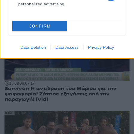
personalized advertising.
CONFIRM
Data Deletion
Data Access
Privacy Policy
15:09
06.07.17
Survivor: Η αντίδραση του Μάριου για την
ψηφοφορία! Ζήτησε εξηγήσεις από την
παραγωγή! [vid]