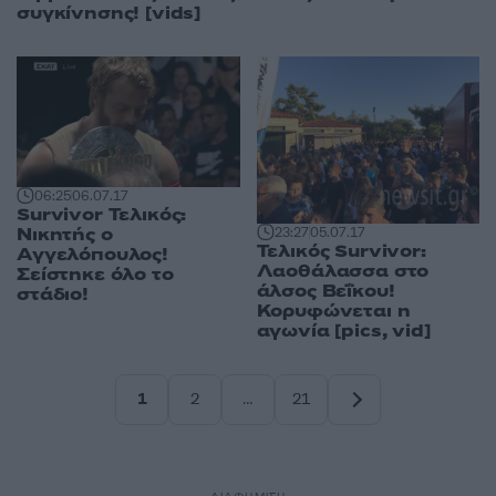
συγκίνησης! [vids]
06:25
06.07.17
Survivor Τελικός:
Νικητής o
23:27
05.07.17
Τελικός Survivor:
Αγγελόπουλος!
Λαοθάλασσα στο
Σείστηκε όλο το
άλσος Βεΐκου!
στάδιο!
Κορυφώνεται η
αγωνία [pics, vid]
1
2
…
21
Σελίδα
Σελίδα
Σελίδα