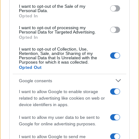
22:30
06.07.17
consent section.
Survivor Αγγελόπουλος: “Είχα πει τον
I want to opt-out of the Sale of my
Personal Data.
Χανταμπάκη κωλοτούμπα. Μη λες ότι με
Opted In
γουστάρεις και από πίσω…”
I want to opt-out of processing my
Personal Data for Targeted Advertising.
Opted In
I want to opt-out of Collection, Use,
Retention, Sale, and/or Sharing of my
Personal Data that Is Unrelated with the
Purposes for which it was collected.
Opted Out
Google consents
I want to allow Google to enable storage
related to advertising like cookies on web or
device identifiers in apps.
21:00
06.07.17
I want to allow my user data to be sent to
Survivor Τελικός: Απίστευτη “έκρηξη” της
Google for online advertising purposes.
Λουκά! Τα έσουρε σε Μπόμπα και
Χανταμπάκη [vids]
I want to allow Google to send me