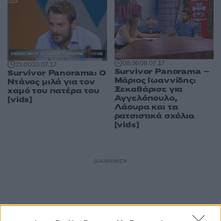
08:36
08.07.17
21:00
10.07.17
Survivor Panorama –
Survivor Panorama: Ο
Μάριος Ιωαννίδης:
Ντάνος μιλά για τον
Ξεκαθάρισε για
χαμό του πατέρα του
Αγγελόπουλο,
[vids]
Λάουρα και τα
ρατσιστικά σχόλια
[vids]
ΔΙΑΦΗΜΙΣΗ