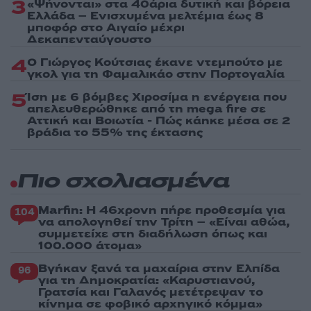
3
«Ψήνονται» στα 40άρια δυτική και βόρεια
Ελλάδα – Ενισχυμένα μελτέμια έως 8
μποφόρ στο Αιγαίο μέχρι
Δεκαπενταύγουστο
4
Ο Γιώργος Κούτσιας έκανε ντεμπούτο με
γκολ για τη Φαμαλικάο στην Πορτογαλία
5
Ίση με 6 βόμβες Χιροσίμα η ενέργεια που
απελευθερώθηκε από τη mega fire σε
Αττική και Βοιωτία - Πώς κάηκε μέσα σε 2
βράδια το 55% της έκτασης
Πιο σχολιασμένα
Marfin: Η 46χρονη πήρε προθεσμία για
104
να απολογηθεί την Τρίτη – «Είναι αθώα,
συμμετείχε στη διαδήλωση όπως και
100.000 άτομα»
Βγήκαν ξανά τα μαχαίρια στην Ελπίδα
96
για τη Δημοκρατία: «Καρυστιανού,
Γρατσία και Γαλανός μετέτρεψαν το
κίνημα σε φοβικό αρχηγικό κόμμα»