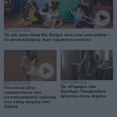
11:25
08.08.26
Το σόι σου: Όσα θα δούμε στα νέα επεισόδια –
Οι αποκαλύψεις των πρωταγωνιστών
09:32
08.08.26
10:31
08.08.26
Το «Ριφιφί» του
Για σένα: Στα
Σωτήρη Τσαφούλια
παρασκήνια του
έρχεται στον Alpha
εντυπωσιακού τρέιλερ
της νέας σειράς του
Alpha