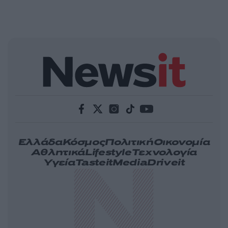
Ελλάδα
Κόσμος
Πολιτική
Οικονομία
Αθλητικά
Lifestyle
Τεχνολογία
Υγεία
Tasteit
Media
Driveit