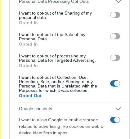
Personal Data Processing Opt Outs
Σχόλια
services and may gather and store information including but
not limited to your visit or usage behaviour. You may click to
I want to opt-out of the Sharing of my
personal data.
grant or deny consent to Google and its third-party tags to
Opted In
use your data for below specified purposes in below Google
consent section.
I want to opt-out of the Sale of my
Personal Data.
Σχολίασε εδώ
Opted In
I want to opt-out of processing my
50 /50
Personal Data for Targeted Advertising.
Opted In
I want to opt-out of Collection, Use,
Retention, Sale, and/or Sharing of my
Personal Data that Is Unrelated with the
Purposes for which it was collected.
Opted Out
2000 /2000
Υποβολή σχολίου
Google consents
I want to allow Google to enable storage
Όροι Χρήσης
. Το site προστατεύεται από reCAPTCHA, ισχύουν
related to advertising like cookies on web or
Πολιτική Απορρήτου
&
Όροι Χρήσης
της Google.
device identifiers in apps.
Media