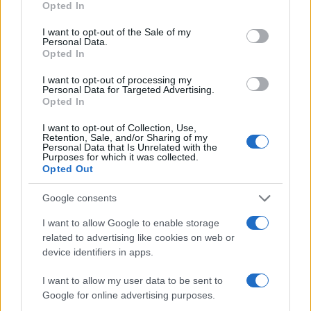
Opted In
use your data for below specified purposes in below Google
consent section.
I want to opt-out of the Sale of my
Personal Data.
Opted In
06:02
13.07.20
Μία σταγόνα ιστορία: Η καθιέρωση του
I want to opt-out of processing my
πολιτικού γάμου
Personal Data for Targeted Advertising.
Opted In
I want to opt-out of Collection, Use,
Retention, Sale, and/or Sharing of my
Personal Data that Is Unrelated with the
Purposes for which it was collected.
Opted Out
Google consents
I want to allow Google to enable storage
related to advertising like cookies on web or
device identifiers in apps.
I want to allow my user data to be sent to
Google for online advertising purposes.
07:31
11.07.20