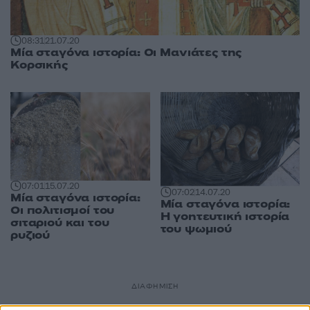
08:31
21.07.20
Μία σταγόνα ιστορία: Οι Μανιάτες της
Κορσικής
07:01
15.07.20
07:02
14.07.20
Μία σταγόνα ιστορία:
Μία σταγόνα ιστορία:
Οι πολιτισμοί του
Η γοητευτική ιστορία
σιταριού και του
του ψωμιού
ρυζιού
ΔΙΑΦΗΜΙΣΗ