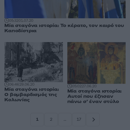
05:32
01.07.20
Μία σταγόνα ιστορία: Το κέρατο, τον καιρό του
Καποδίστρια
06:46
29.06.20
05:02
27.06.20
Μία σταγόνα ιστορία:
Μία σταγόνα ιστορία:
Ο βομβαρδισμός της
Αυτοί που έζησαν
Κολωνίας
πάνω σ’ έναν στύλο
1
2
…
17
Σελίδα
Σελίδα
Σελίδα