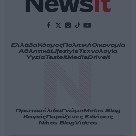
Ελλάδα
Κόσμος
Πολιτική
Οικονομία
Αθλητικά
Lifestyle
Τεχνολογία
Υγεία
Tasteit
Media
Driveit
Πρωτοσέλιδα
Γνώμη
Melas Blog
Καιρός
Παράξενες Ειδήσεις
Nikos Blog
Videos