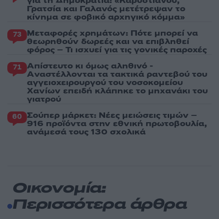
για τη Δημοκρατία: «Καρυστιανού,
Γρατσία και Γαλανός μετέτρεψαν το
κίνημα σε φοβικό αρχηγικό κόμμα»
Μεταφορές χρημάτων: Πότε μπορεί να
73
θεωρηθούν δωρεές και να επιβληθεί
φόρος – Τι ισχυεί για τις γονικές παροχές
Απίστευτο κι όμως αληθινό -
71
Aναστέλλονται τα τακτικά ραντεβού του
αγγειοχειρουργού του νοσοκομείου
Χανίων επειδή κλάπηκε το μηχανάκι του
γιατρού
Σούπερ μάρκετ: Νέες μειώσεις τιμών –
60
916 προϊόντα στην εθνική πρωτοβουλία,
ανάμεσά τους 130 σχολικά
Οικονομία:
Περισσότερα άρθρα