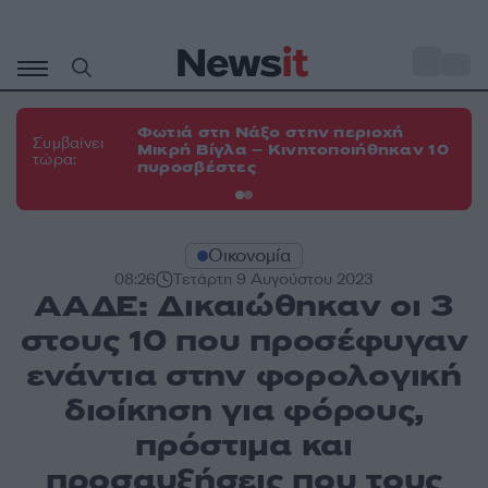
Μετάβαση
σε
o
35
περιεχόμενο
Φωτιά στη Νάξο στην περιοχή
Φω
Συμβαίνει
Μικρή Βίγλα – Κινητοποιήθηκαν 10
Ευ
τώρα:
πυροσβέστες
τη
Οικονομία
08:26
Τετάρτη 9 Αυγούστου 2023
ΑΑΔΕ: Δικαιώθηκαν οι 3
στους 10 που προσέφυγαν
ενάντια στην φορολογική
διοίκηση για φόρους,
πρόστιμα και
προσαυξήσεις που τους