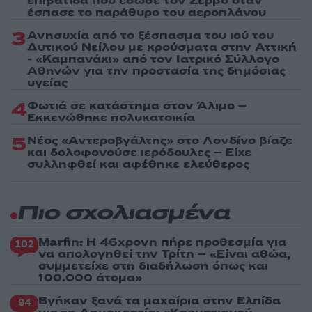
επιβάτιδα που έσωσε τον Σέρβο όταν
έσπασε το παράθυρο του αεροπλάνου
3
Ανησυχία από το ξέσπασμα του ιού του
Δυτικού Νείλου με κρούσματα στην Αττική
- «Καμπανάκι» από τον Ιατρικό Σύλλογο
Αθηνών για την προστασία της δημόσιας
υγείας
4
Φωτιά σε κατάστημα στον Άλιμο –
Εκκενώθηκε πολυκατοικία
5
Νέος «Αντεροβγάλτης» στο Λονδίνο βίαζε
και δολοφονούσε ιερόδουλες – Είχε
συλληφθεί και αφέθηκε ελεύθερος
Πιο σχολιασμένα
Marfin: Η 46χρονη πήρε προθεσμία για
102
να απολογηθεί την Τρίτη – «Είναι αθώα,
συμμετείχε στη διαδήλωση όπως και
100.000 άτομα»
Βγήκαν ξανά τα μαχαίρια στην Ελπίδα
94