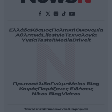
Ελλάδα
Κόσμος
Πολιτική
Οικονομία
Αθλητικά
Lifestyle
Τεχνολογία
Υγεία
Tasteit
Media
Driveit
Πρωτοσέλιδα
Γνώμη
Melas Blog
Καιρός
Παράξενες Ειδήσεις
Nikos Blog
Videos
Ταυτότητα
Επικοινωνία
Διαφήμιση