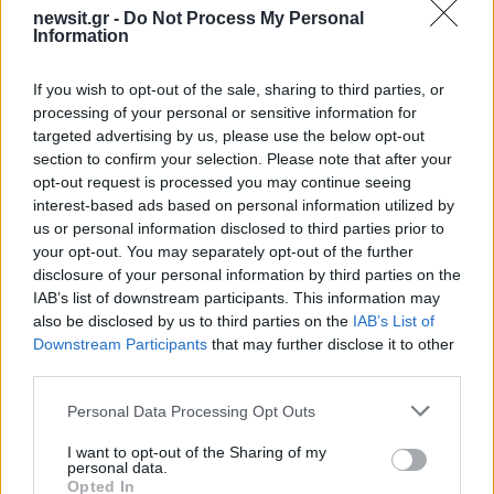
newsit.gr -
Do Not Process My Personal
Information
Αν τα χάσατε
If you wish to opt-out of the sale, sharing to third parties, or
processing of your personal or sensitive information for
targeted advertising by us, please use the below opt-out
section to confirm your selection. Please note that after your
opt-out request is processed you may continue seeing
interest-based ads based on personal information utilized by
us or personal information disclosed to third parties prior to
your opt-out. You may separately opt-out of the further
disclosure of your personal information by third parties on the
IAB’s list of downstream participants. This information may
Πώς η Πυροσβεστική
Σε 57χρονη αγνοούμ
διέσωσε ανθρώπινες ζωές
από την Κυψέλη ανήκε
also be disclosed by us to third parties on the
IAB’s List of
από την καταστροφική
σορός που βρέθηκε σ
Downstream Participants
that may further disclose it to other
φωτιά στην Αττικοβοιωτία
Λυκαβηττό - Από πτώσ
third parties.
– Πάνω από 250 άτομα
θάνατός της
απομακρύνθηκαν διά
Please note that this website/app uses one or more Google
Personal Data Processing Opt Outs
θαλάσσης
services and may gather and store information including but
not limited to your visit or usage behaviour. You may click to
I want to opt-out of the Sharing of my
personal data.
grant or deny consent to Google and its third-party tags to
Opted In