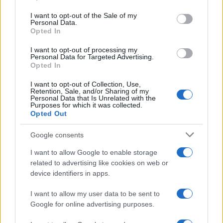
Σχόλια
use your data for below specified purposes in below Google
consent section.
I want to opt-out of the Sale of my
Personal Data.
Opted In
I want to opt-out of processing my
Σχολίασε εδώ
Personal Data for Targeted Advertising.
Opted In
I want to opt-out of Collection, Use,
50 /50
Retention, Sale, and/or Sharing of my
Personal Data that Is Unrelated with the
Purposes for which it was collected.
Opted Out
Google consents
2000 /2000
I want to allow Google to enable storage
related to advertising like cookies on web or
Υποβολή σχολίου
device identifiers in apps.
Όροι Χρήσης
. Το site προστατεύεται από reCAPTCHA, ισχύουν
I want to allow my user data to be sent to
Πολιτική Απορρήτου
&
Όροι Χρήσης
της Google.
Google for online advertising purposes.
Οικονομία