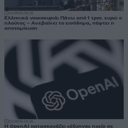
14:55
08.08.26
Ελληνικά νοικοκυριά: Πάνω από 1 τρισ. ευρώ ο
πλούτος – Ανεβαίνει το εισόδημα, πέφτει η
αποταμίευση
13:38
08.08.26
Η OpenAI κατασκευάζει «έξυπνο» ηχείο σε