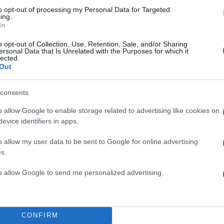
to opt-out of processing my Personal Data for Targeted
ing.
τα σε καθεμία από τις 21 χώρες της Ευρωζώνης (εάν
In
αραπάνω 4 μεγάλες χώρες) αναλογούν 3 συστημικές
o opt-out of Collection, Use, Retention, Sale, and/or Sharing
ς, με βάση στοιχεία του SSM για το 2026 οι μη
ersonal Data that Is Unrelated with the Purposes for which it
lected.
ες στην Ευρωζώνη είναι 2.139.
Out
γαλύτερη πληθυσμιακή δύναμη, έχουν ασφαλώς
consents
ά υπάρχουν στην ευρωζώνη ακόμη 10 χώρες όπως
o allow Google to enable storage related to advertising like cookies on
, Πορτογαλία, Εσθονία, Λετονία, Λιθουανία, Μάλτα,
evice identifiers in apps.
ρος, Βουλγαρία με λιγότερα και συγκεκριμένα από 
o allow my user data to be sent to Google for online advertising
s.
έχει ηπιότερο σε σχέση με την Ευρωζώνη περιορισμ
to allow Google to send me personalized advertising.
ξυπηρέτησης (τραπεζικών καταστημάτων), η ψηφιακή
θετών, αλλά και των δανειοληπτών σε τραπεζικά πρ
ι σύγχρονη.
CONFIRM