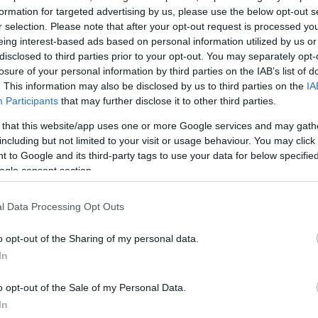
ράπεζες (με προοπτική και για 5η ελληνική συστημική)
formation for targeted advertising by us, please use the below opt-out s
παϊκές Οικονομίες (Γερμανία, Γαλλία, Ιταλία, Ισπανία
r selection. Please note that after your opt-out request is processed y
ικά 61 συστημικές Τράπεζες.
eing interest-based ads based on personal information utilized by us or
disclosed to third parties prior to your opt-out. You may separately opt-
losure of your personal information by third parties on the IAB’s list of
ούμε πληθυσμιακά με τις δύο χώρες του Ευρωπαϊκο
. This information may also be disclosed by us to third parties on the
IA
α με 60 εκατ. πληθυσμό, Ισπανία με 48 εκατ. πληθυσμ
Participants
that may further disclose it to other third parties.
μιλάμε για υπερσυγκέντρωση. Στην Ιταλία αντιστοιχεί
 that this website/app uses one or more Google services and may gath
άπεζα για κάθε 10 εκατ. κατοίκους, στην Ισπανία για 
including but not limited to your visit or usage behaviour. You may click 
υς και στην Ελλάδα για κάθε 2,5 εκατ. κατοίκους.
 to Google and its third-party tags to use your data for below specifi
ogle consent section.
αγοράς των 4 συστημικών τραπεζών στην Ελλάδα
l Data Processing Opt Outs
ερίπου τα ίδια πάνω από μια δεκαετία (από το 2013)
o opt-out of the Sharing of my personal data.
α έχουν αδειοδοτηθεί και λειτουργούν 34 πιστωτικά
In
ν οποίων και τρεις συνεταιριστικές τράπεζες. Γι’ αυτ
o opt-out of the Sale of my Personal Data.
του 2026 να καταργηθούν οι γεωγραφικοί περιορισμο
In
τους.