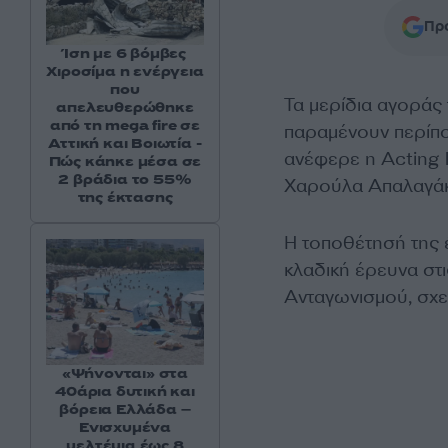
Προ
Ίση με 6 βόμβες
Χιροσίμα η ενέργεια
που
Τα μερίδια αγορά
απελευθερώθηκε
από τη mega fire σε
παραμένουν περίπου
Αττική και Βοιωτία -
ανέφερε η Acting 
Πώς κάηκε μέσα σε
2 βράδια το 55%
Χαρούλα Απαλαγάκ
της έκτασης
Η τοποθέτησή της έ
κλαδική έρευνα στ
Ανταγωνισμού, σχετ
«Ψήνονται» στα
40άρια δυτική και
βόρεια Ελλάδα –
Ενισχυμένα
μελτέμια έως 8