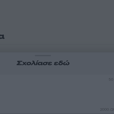
α
Σχολίασε εδώ
50
2000 /