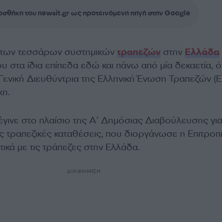
σθήκη του newsit.gr ως προτεινόμενη πηγή στην Google
ς των τεσσάρων συστημικών
τραπεζών
στην
Ελλάδα
 στα ίδια επίπεδα εδώ και πάνω από μία δεκαετία, 
Γενική Διευθύντρια της Ελληνική Ένωση Τραπεζών (E
η.
γινε στο πλαίσιο της Α’ Δημόσιας Διαβούλευσης για
ις τραπεζικές καταθέσεις, που διοργάνωσε η Επιτροπ
ικά με τις τράπεζες στην Ελλάδα.
ΔΙΑΦΗΜΙΣΗ