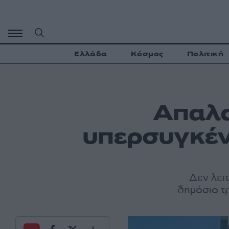
Μετάβαση
σε
περιεχόμενο
Ελλάδα
Κόσμος
Πολιτική
Aπαλα
υπερσυγκέν
Δεν λει
δημόσιο τρ