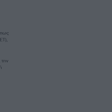
όπως
ET),
 την
ή