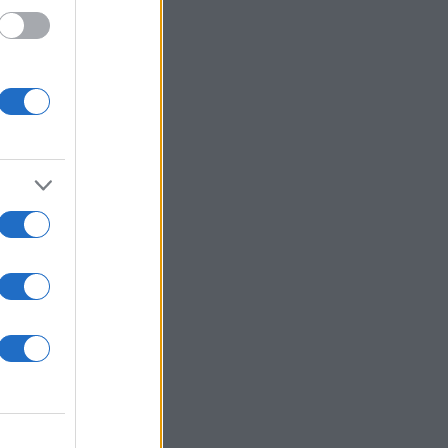
1 έως
ό των
οϊόντα