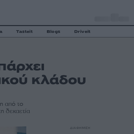
o
Αθήνα
27
C
a
Tasteit
Blogs
Driveit
πάρχει
ικού κλάδου
η από το
τη δεκαετία
ΔΙΑΦΗΜΙΣΗ