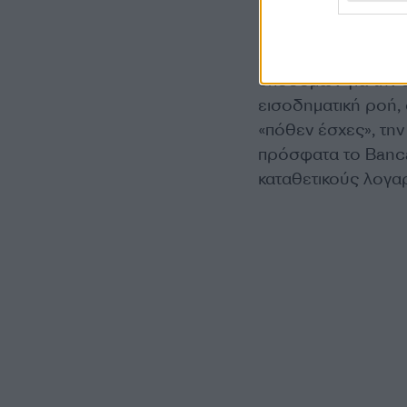
Παράλληλα, όμως, τ
εποπτικά αυστηρό κ
υποδομών για την 
εισοδηματική ροή,
«πόθεν έσχες», τ
πρόσφατα το Banca
καταθετικούς λογαρ