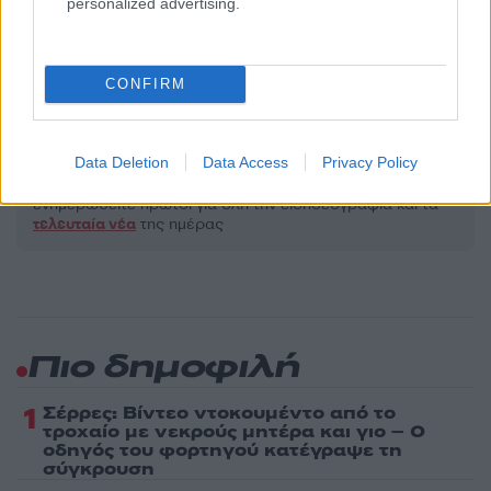
personalized advertising.
Μακρο-οικονομία
ΠΡΑΞΗ ΝΟΜΟΘΕΤΙΚΟΥ ΠΕΡΙΕΧΟΜΕΝΟΥ
ΠΡΟΙΟΝΤΑ
CONFIRM
Share:
Data Deletion
Data Access
Privacy Policy
Ακολουθήστε το Νewsit.gr στο
Google News
και
ενημερωθείτε πρώτοι για όλη την ειδησεογραφία και τα
τελευταία νέα
της ημέρας
Πιο δημοφιλή
1
Σέρρες: Βίντεο ντοκουμέντο από το
τροχαίο με νεκρούς μητέρα και γιο – Ο
οδηγός του φορτηγού κατέγραψε τη
σύγκρουση