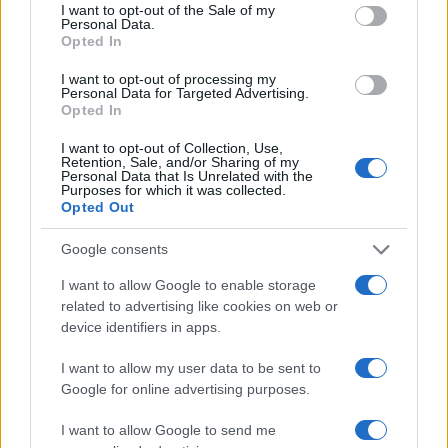
consent section.
I want to opt-out of the Sale of my
Personal Data.
Σχόλια
Opted In
I want to opt-out of processing my
Personal Data for Targeted Advertising.
Opted In
I want to opt-out of Collection, Use,
Σχολίασε εδώ
Retention, Sale, and/or Sharing of my
Personal Data that Is Unrelated with the
Purposes for which it was collected.
Opted Out
50 /50
Google consents
I want to allow Google to enable storage
related to advertising like cookies on web or
device identifiers in apps.
2000 /2000
I want to allow my user data to be sent to
Υποβολή σχολίου
Google for online advertising purposes.
Όροι Χρήσης
. Το site προστατεύεται από reCAPTCHA, ισχύουν
I want to allow Google to send me
Πολιτική Απορρήτου
&
Όροι Χρήσης
της Google.