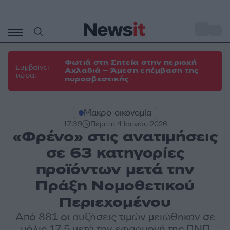
Μετάβαση
σε
o
31
περιεχόμενο
Φωτιά στη Σητεία στην περιοχή
Συμβαίνει
Αχλαδιά – Άμεση επέμβαση της
τώρα:
πυροσβεστικής
Μακρο-οικονομία
17:39
Πέμπτη 4 Ιουνίου 2026
«Φρένο» στις ανατιμήσεις
σε 63 κατηγορίες
προϊόντων μετά την
Πράξη Νομοθετικού
Περιεχομένου
Από 881 οι αυξήσεις τιμών μειώθηκαν σε
μόλις 17,5 μετά την εφαρμογή της ΠΝΠ