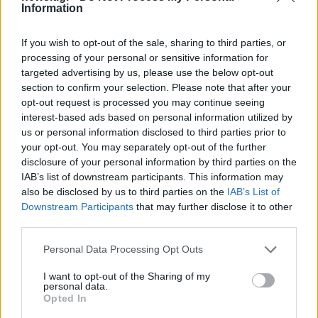
Information
If you wish to opt-out of the sale, sharing to third parties, or
processing of your personal or sensitive information for
Αν τα χάσατε
targeted advertising by us, please use the below opt-out
section to confirm your selection. Please note that after your
opt-out request is processed you may continue seeing
interest-based ads based on personal information utilized by
us or personal information disclosed to third parties prior to
your opt-out. You may separately opt-out of the further
disclosure of your personal information by third parties on the
IAB’s list of downstream participants. This information may
also be disclosed by us to third parties on the
IAB’s List of
Downstream Participants
that may further disclose it to other
Σοκαριστική υπόθεση στην
Μυστράς: Αλλαγή στ
third parties.
Κρήτη: Τουρίστας ρωτούσε
υπερασπιστική γραμμή
πόσο να πληρώσει για να
55χρονου που έκρυψε
Please note that this website/app uses one or more Google
Personal Data Processing Opt Outs
ασελγήσει σε 10χρονο
νεκρό πατέρα του σ
services and may gather and store information including but
κορίτσι - Το παιδί καθόταν
καταψύκτη – Η αγά
not limited to your visit or usage behaviour. You may click to
I want to opt-out of the Sharing of my
αμέριμνο σε αυλή
στους γονείς και η
personal data.
επιχείρησης
διαφωνία με την αδε
grant or deny consent to Google and its third-party tags to
Opted In
του
use your data for below specified purposes in below Google