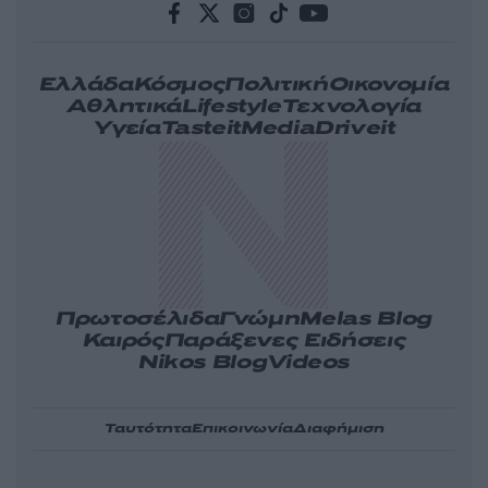
Ελλάδα
Κόσμος
Πολιτική
Οικονομία
Αθλητικά
Lifestyle
Τεχνολογία
Υγεία
Tasteit
Media
Driveit
Πρωτοσέλιδα
Γνώμη
Melas Blog
Καιρός
Παράξενες Ειδήσεις
Nikos Blog
Videos
Ταυτότητα
Επικοινωνία
Διαφήμιση