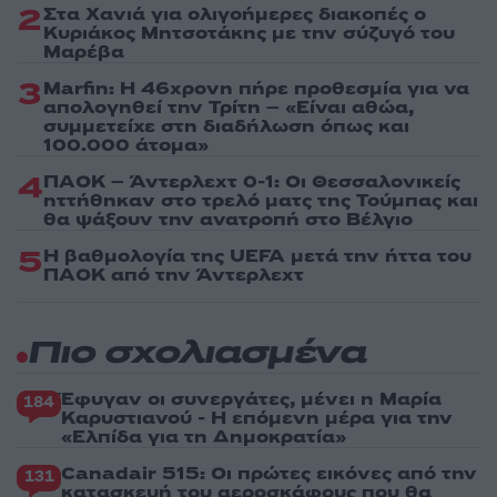
2
Στα Χανιά για ολιγοήμερες διακοπές ο
Κυριάκος Μητσοτάκης με την σύζυγό του
Μαρέβα
3
Marfin: Η 46χρονη πήρε προθεσμία για να
απολογηθεί την Τρίτη – «Είναι αθώα,
συμμετείχε στη διαδήλωση όπως και
100.000 άτομα»
4
ΠΑΟΚ – Άντερλεχτ 0-1: Οι Θεσσαλονικείς
ηττήθηκαν στο τρελό ματς της Τούμπας και
θα ψάξουν την ανατροπή στο Βέλγιο
5
Η βαθμολογία της UEFA μετά την ήττα του
ΠΑΟΚ από την Άντερλεχτ
Πιο σχολιασμένα
Έφυγαν οι συνεργάτες, μένει η Μαρία
184
Καρυστιανού - Η επόμενη μέρα για την
«Ελπίδα για τη Δημοκρατία»
Canadair 515: Οι πρώτες εικόνες από την
131
κατασκευή του αεροσκάφους που θα