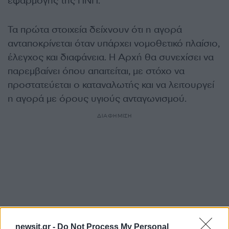
εφαρμογής της ΠΝΠ.
Τα πρώτα στοιχεία δείχνουν ότι η αγορά
ανταποκρίνεται όταν υπάρχει νομοθετικό πλαίσιο,
έλεγχος και διαφάνεια. Η Αρχή θα συνεχίσει να
παρεμβαίνει όπου απαιτείται, με στόχο να
προστατεύεται ο καταναλωτής και να λειτουργεί
η αγορά με όρους υγιούς ανταγωνισμού.
ΔΙΑΦΗΜΙΣΗ
newsit.gr -
Do Not Process My Personal