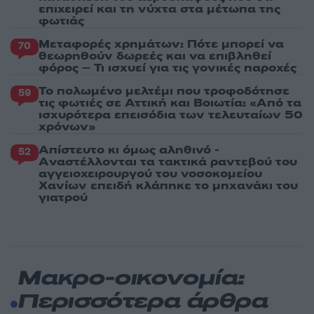
επιχειρεί και τη νύχτα στα μέτωπα της
φωτιάς
Μεταφορές χρημάτων: Πότε μπορεί να
70
θεωρηθούν δωρεές και να επιβληθεί
φόρος – Τι ισχυεί για τις γονικές παροχές
Το πολωμένο μελτέμι που τροφοδότησε
59
τις φωτιές σε Αττική και Βοιωτία: «Από τα
ισχυρότερα επεισόδια των τελευταίων 50
χρόνων»
Απίστευτο κι όμως αληθινό -
52
Aναστέλλονται τα τακτικά ραντεβού του
αγγειοχειρουργού του νοσοκομείου
Χανίων επειδή κλάπηκε το μηχανάκι του
γιατρού
Μακρο-οικονομία:
Περισσότερα άρθρα